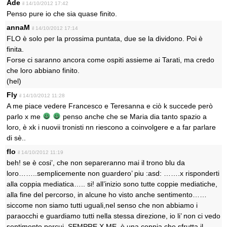
Ade
il 14/10/2012 17:42
Penso pure io che sia quase finito.
annaM
il 14/10/2012 17:14
FLO è solo per la prossima puntata, due se la dividono. Poi è
finita.
Forse ci saranno ancora come ospiti assieme ai Tarati, ma credo
che loro abbiano finito.
(hel)
Fly
il 14/10/2012 11:28
A me piace vedere Francesco e Teresanna e ciò k succede però
parlo x me
penso anche che se Maria dia tanto spazio a
loro, è xk i nuovii tronisti nn riescono a coinvolgere e a far parlare
di sè..
flo
il 14/10/2012 11:19
beh! se è cosi’, che non separeranno mai il trono blu da
loro……..semplicemente non guardero’ piu :asd: …….x risponderti
alla coppia mediatica….. si! all’inizio sono tutte coppie mediatiche,
alla fine del percorso, in alcune ho visto anche sentimento……
siccome non siamo tutti uguali,nel senso che non abbiamo i
paraocchi e guardiamo tutti nella stessa direzione, io li’ non ci vedo
sentimento percui, SEMPRE X ME ,è una coppia che sfrutta il