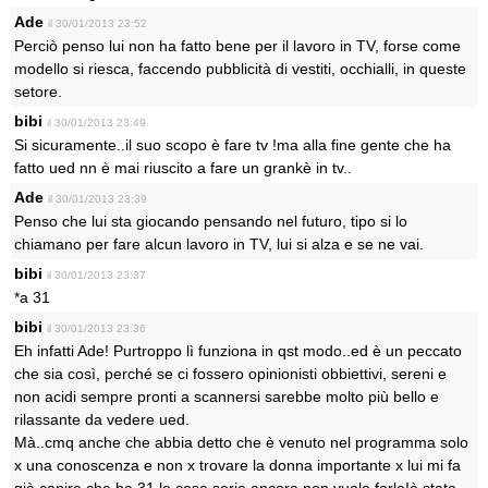
Ade
il 30/01/2013 23:52
Perciò penso lui non ha fatto bene per il lavoro in TV, forse come
modello si riesca, faccendo pubblicità di vestiti, occhialli, in queste
setore.
bibi
il 30/01/2013 23:49
Si sicuramente..il suo scopo è fare tv !ma alla fine gente che ha
fatto ued nn è mai riuscito a fare un grankè in tv..
Ade
il 30/01/2013 23:39
Penso che lui sta giocando pensando nel futuro, tipo si lo
chiamano per fare alcun lavoro in TV, lui si alza e se ne vai.
bibi
il 30/01/2013 23:37
*a 31
bibi
il 30/01/2013 23:36
Eh infatti Ade! Purtroppo lì funziona in qst modo..ed è un peccato
che sia così, perché se ci fossero opinionisti obbiettivi, sereni e
non acidi sempre pronti a scannersi sarebbe molto più bello e
rilassante da vedere ued.
Mà..cmq anche che abbia detto che è venuto nel programma solo
x una conoscenza e non x trovare la donna importante x lui mi fa