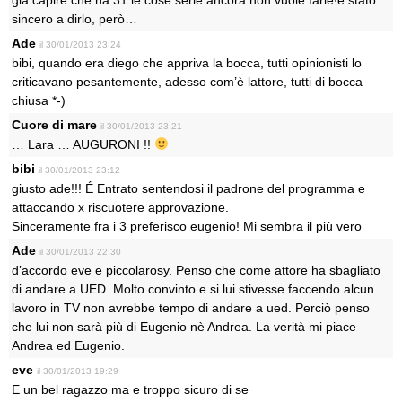
già capire che ha 31 le cose serie ancora non vuole farle!è stato
sincero a dirlo, però…
Ade
il 30/01/2013 23:24
bibi, quando era diego che appriva la bocca, tutti opinionisti lo
criticavano pesantemente, adesso com’è lattore, tutti di bocca
chiusa *-)
Cuore di mare
il 30/01/2013 23:21
… Lara … AUGURONI !!
bibi
il 30/01/2013 23:12
giusto ade!!! É Entrato sentendosi il padrone del programma e
attaccando x riscuotere approvazione.
Sinceramente fra i 3 preferisco eugenio! Mi sembra il più vero
Ade
il 30/01/2013 22:30
d’accordo eve e piccolarosy. Penso che come attore ha sbagliato
di andare a UED. Molto convinto e si lui stivesse faccendo alcun
lavoro in TV non avrebbe tempo di andare a ued. Perciò penso
che lui non sarà più di Eugenio nè Andrea. La verità mi piace
Andrea ed Eugenio.
eve
il 30/01/2013 19:29
E un bel ragazzo ma e troppo sicuro di se