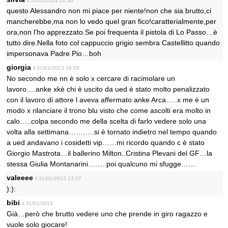
il 31/01/2013 22:36
questo Alessandro non mi piace per niente!non che sia brutto,ci
mancherebbe,ma non lo vedo quel gran fico!caratterialmente,per
ora,non l’ho apprezzato.Se poi frequenta il pistola di Lo Passo…è
tutto dire.Nella foto col cappuccio grigio sembra Castellitto quando
impersonava Padre Pio…boh
giorgia
il 31/01/2013 16:58
No secondo me nn è solo x cercare di racimolare un
lavoro….anke xkè chi è uscito da ued è stato molto penalizzato
con il lavoro di attore l aveva affermato anke Arca…..x me è un
modo x rilanciare il trono blu visto che come ascolti era molto in
calo…..colpa secondo me della scelta di farlo vedere solo una
volta alla settimana………..si è tornato indietro nel tempo quando
a ued andavano i cosidetti vip……mi ricordo quando c è stato
Giorgio Mastrota…il ballerino Milton..Cristina Plevani del GF…la
stessa Giulia Montanarini……..poi qualcuno mi sfugge……
valeeee
il 31/01/2013 13:27
):):
bibi
il 31/01/2013
Già…però che brutto vedere uno che prende in giro ragazzo e
vuole solo giocare!