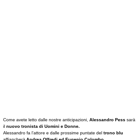
Come avete letto dalle nostre anticipazioni,
Alessandro Pess
sarà
il
nuovo tronista di Uomini e Donne.
Alessandro fa l’attore e dalle prossime puntate del
trono blu
affiancherà
Andrea Offredi ed Eugenio Colombo.