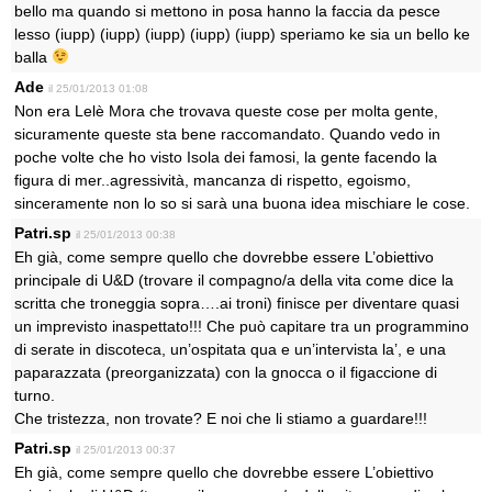
bello ma quando si mettono in posa hanno la faccia da pesce
lesso (iupp) (iupp) (iupp) (iupp) (iupp) speriamo ke sia un bello ke
balla
Ade
il 25/01/2013 01:08
Non era Lelè Mora che trovava queste cose per molta gente,
sicuramente queste sta bene raccomandato. Quando vedo in
poche volte che ho visto Isola dei famosi, la gente facendo la
figura di mer..agressività, mancanza di rispetto, egoismo,
sinceramente non lo so si sarà una buona idea mischiare le cose.
Patri.sp
il 25/01/2013 00:38
Eh già, come sempre quello che dovrebbe essere L’obiettivo
principale di U&D (trovare il compagno/a della vita come dice la
scritta che troneggia sopra….ai troni) finisce per diventare quasi
un imprevisto inaspettato!!! Che può capitare tra un programmino
di serate in discoteca, un’ospitata qua e un’intervista la’, e una
paparazzata (preorganizzata) con la gnocca o il figaccione di
turno.
Che tristezza, non trovate? E noi che li stiamo a guardare!!!
Patri.sp
il 25/01/2013 00:37
Eh già, come sempre quello che dovrebbe essere L’obiettivo