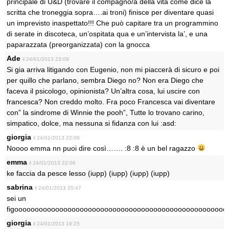
principale di U&D (trovare il compagno/a della vita come dice la
scritta che troneggia sopra….ai troni) finisce per diventare quasi
un imprevisto inaspettato!!! Che può capitare tra un programmino
di serate in discoteca, un’ospitata qua e un’intervista la’, e una
paparazzata (preorganizzata) con la gnocca
Ade
il 24/01/2013 23:09
Si gia arriva litigando con Eugenio, non mi piaccerà di sicuro e poi
per quillo che parlano, sembra Diego no? Non era Diego che
faceva il psicologo, opinionista? Un’altra cosa, lui uscire con
francesca? Non creddo molto. Fra poco Francesca vai diventare
con” la sindrome di Winnie the pooh”, Tutte lo trovano carino,
simpatico, dolce, ma nessuna si fidanza con lui :asd:
giorgia
il 24/01/2013 22:08
Noooo emma nn puoi dire così……. :8 :8 è un bel ragazzo
emma
il 24/01/2013 22:06
ke faccia da pesce lesso (iupp) (iupp) (iupp) (iupp)
sabrina
il 24/01/2013 20:47
sei un
figooooooooooooooooooooooooooooooooooooooooooooooooooo
giorgia
il 24/01/2013 19:25