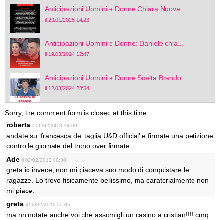
Anticipazioni Uomini e Donne Chiara Nuova ...
il 29/01/2025 14:23
Anticipazioni Uomini e Donne: Daniele chia...
il 19/03/2024 17:47
Anticipazioni Uomini e Donne Scelta Brando
il 12/03/2024 23:54
Sorry, the comment form is closed at this time.
roberta
il 06/02/2013 14:09
andate su ‘francesca del taglia U&D official’ e firmate una petizione
contro le giornate del trono over firmate….
Ade
il 02/02/2013 00:30
greta io invece, non mi piaceva suo modo di conquistare le
ragazze. Lo trovo fisicamente bellissimo, ma caraterialmente non
mi piace.
greta
il 02/02/2013 00:06
ma nn notate anche voi che assomigli un casino a cristian!!!! cmq