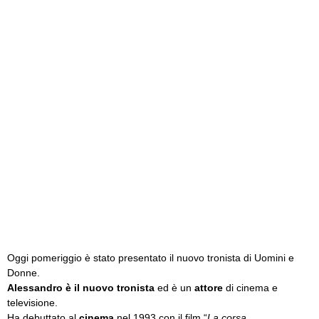
Oggi pomeriggio è stato presentato il nuovo tronista di Uomini e
Donne.
Alessandro è il nuovo tronista
ed è un
attore
di cinema e
televisione.
Ha debuttato al
cinema
nel 1993 con il film “
La corsa