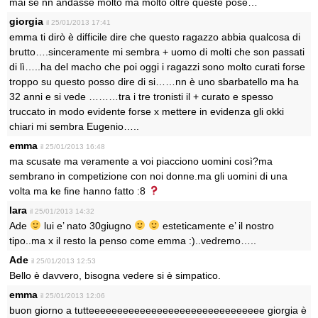
mai se nn andasse molto ma molto oltre queste pose…
giorgia
il 25/01/2013 17:41
emma ti dirò è difficile dire che questo ragazzo abbia qualcosa di
brutto….sinceramente mi sembra + uomo di molti che son passati
di lì…..ha del macho che poi oggi i ragazzi sono molto curati forse
troppo su questo posso dire di si……nn è uno sbarbatello ma ha
32 anni e si vede ………tra i tre tronisti il + curato e spesso
truccato in modo evidente forse x mettere in evidenza gli okki
chiari mi sembra Eugenio…..
emma
il 25/01/2013 16:48
ma scusate ma veramente a voi piacciono uomini così?ma
sembrano in competizione con noi donne.ma gli uomini di una
volta ma ke fine hanno fatto :8
lara
il 25/01/2013 14:32
Ade
lui e’ nato 30giugno
esteticamente e’ il nostro
tipo..ma x il resto la penso come emma :)..vedremo…..
Ade
il 25/01/2013 12:53
Bello è davvero, bisogna vedere si è simpatico.
emma
il 25/01/2013 12:06
buon giorno a tutteeeeeeeeeeeeeeeeeeeeeeeeeeeeeee giorgia è