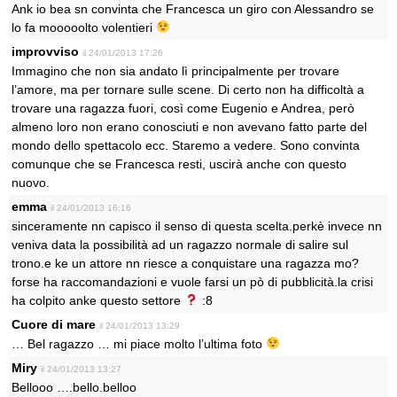
Ank io bea sn convinta che Francesca un giro con Alessandro se
lo fa mooooolto volentieri
improvviso
il 24/01/2013 17:26
Immagino che non sia andato lì principalmente per trovare
l’amore, ma per tornare sulle scene. Di certo non ha difficoltà a
trovare una ragazza fuori, così come Eugenio e Andrea, però
almeno loro non erano conosciuti e non avevano fatto parte del
mondo dello spettacolo ecc. Staremo a vedere. Sono convinta
comunque che se Francesca resti, uscirà anche con questo
nuovo.
emma
il 24/01/2013 16:16
sinceramente nn capisco il senso di questa scelta.perkè invece nn
veniva data la possibilità ad un ragazzo normale di salire sul
trono.e ke un attore nn riesce a conquistare una ragazza mo?
forse ha raccomandazioni e vuole farsi un pò di pubblicità.la crisi
ha colpito anke questo settore
:8
Cuore di mare
il 24/01/2013 13:29
… Bel ragazzo … mi piace molto l’ultima foto
Miry
il 24/01/2013 13:27
Bellooo ….bello.belloo