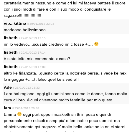
caratterialmente nessuno e come cri lui mi faceva battere il cuore
con i suoi modi di fare e con il suo modo di conquistare le
ragazze!!!!!!!!!!!!!!!!!!!
vip...kittina
il 30/01/2013 23:03
madoooo bellissimooo
lisbeth
il 29/01/2013 17:15
nn lo vedevo….scusate credevo nn c fosse +….
lisbeth
il 29/01/2013 17:14
è stato tolto mio commento x caso?
lisbeth
il 29/01/2013 17:09
altro ke fidanzata…questo cerca la notorietà persa..s vede ke nex
lo ingaggia +…..tt falso quel ke s vedrà!!
Ade
il 25/01/2013 23:33
Lara hai ragione, oggi gli uomini sono come le donne, fanno molta
cura di loro. Alcuni diventono molto feminille per mio gusto.
lara
il 25/01/2013 20:48
Emma
oggi purtroppo i maskietti sn tti in posa e quindi
personalmente ridicoli e smp piu’ effeminati e poco uomini..ma
obbiettivamente qst ragazzo e’ molto bello..anke se io nn ci starei