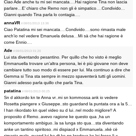
Ciao Ade anche tu mi sei mancata….Hai ragione Tina non lascia
parlare…E’ chiaro che Remo non gli è simpatico….Condivido…
Gianni quando Tina parla lo contagia….
annaVR
il 08/01/2013 13:36
Ciao Patatina mi sei mancata….Condivido….sono rimasta male
anch’io nel vedere Emanuela delusa…Mi sà che hai ragione è
come Ennio….
Ade
il 08/01/2013 01:20
Lui sta diventando pesantino. Per quillo che ho visto è meglio
Emmanuella trovare un’altra persona, lei è più giovane non deve
cambiare tutto suo modo di essere per lui. Ma continuo a dire che
Gemma si Tina sta sempre in mezzo spaventerà tutti gli uomini.
Gianni adesso parla quillo che parla Tina.
patatina
il 08/01/2013 00:25
Sn d akkordo kn te Anna vr..mi sn kommossa ank io vedere
Rosetta piangere x Giuseppe..sto guardand la puntata ora a la 5…
l han rikordato kn quel video su d lui..nel modo migliore!! A
proposito d Remo..avevo ragione ke questo qua ,ha un
komportamento ambiguo..la sa lunga sto qua…sta diventando
anke un tantino spiritoso..mi dispiacd x Emmanuela..xkè cè
rimasta male..quand lui ha dt ke nn kredeva ke lei fosse lì x