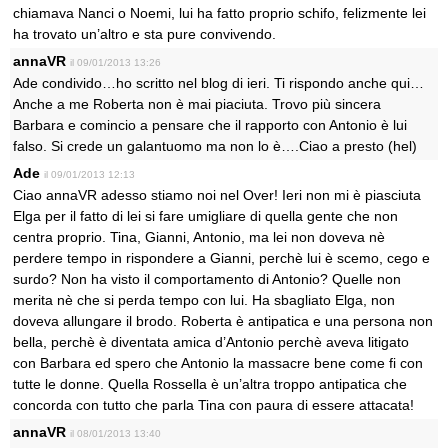
chiamava Nanci o Noemi, lui ha fatto proprio schifo, felizmente lei
ha trovato un’altro e sta pure convivendo.
annaVR
il 09/01/2013 13:26
Ade condivido…ho scritto nel blog di ieri. Ti rispondo anche qui…
Anche a me Roberta non è mai piaciuta. Trovo più sincera
Barbara e comincio a pensare che il rapporto con Antonio è lui
falso. Si crede un galantuomo ma non lo è….Ciao a presto (hel)
Ade
il 09/01/2013 12:13
Ciao annaVR adesso stiamo noi nel Over! Ieri non mi è piasciuta
Elga per il fatto di lei si fare umigliare di quella gente che non
centra proprio. Tina, Gianni, Antonio, ma lei non doveva nè
perdere tempo in rispondere a Gianni, perchè lui è scemo, cego e
surdo? Non ha visto il comportamento di Antonio? Quelle non
merita nè che si perda tempo con lui. Ha sbagliato Elga, non
doveva allungare il brodo. Roberta è antipatica e una persona non
bella, perchè è diventata amica d’Antonio perchè aveva litigato
con Barbara ed spero che Antonio la massacre bene come fi con
tutte le donne. Quella Rossella è un’altra troppo antipatica che
concorda con tutto che parla Tina con paura di essere attacata!
annaVR
il 08/01/2013 13:40