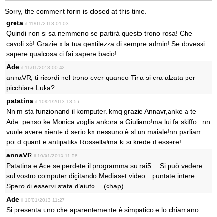
Sorry, the comment form is closed at this time.
greta
il 11/01/2013 01:03
Quindi non si sa nemmeno se partirà questo trono rosa! Che
cavoli xò! Grazie x la tua gentilezza di sempre admin! Se dovessi
sapere qualcosa ci fai sapere bacio!
Ade
il 11/01/2013 00:42
annaVR, ti ricordi nel trono over quando Tina si era alzata per
picchiare Luka?
patatina
il 10/01/2013 13:56
Nn m sta funzionand il komputer..kmq grazie Annavr,anke a te
Ade..penso ke Monica voglia ankora a Giuliano!ma lui fa skiffo ..nn
vuole avere niente d serio kn nessuno!è sl un maiale!nn parliam
poi d quant è antipatika Rossella!ma ki si krede d essere!
annaVR
il 10/01/2013 11:58
Patatina e Ade se perdete il programma su rai5….Si può vedere
sul vostro computer digitando Mediaset video…puntate intere…
Spero di esservi stata d’aiuto… (chap)
Ade
il 10/01/2013 11:27
Si presenta uno che aparentemente è simpatico e lo chiamano