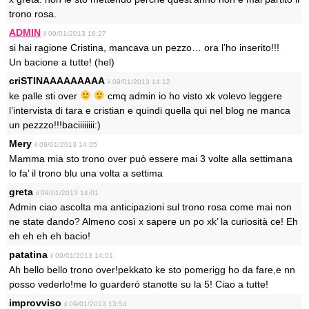
trono rosa.
ADMIN
il 09/01/2013 16:27
si hai ragione Cristina, mancava un pezzo… ora l’ho inserito!!!
Un bacione a tutte! (hel)
criSTINAAAAAAAAA
il 09/01/2013 14:12
ke palle sti over
cmq admin io ho visto xk volevo leggere
l’intervista di tara e cristian e quindi quella qui nel blog ne manca
un pezzzo!!!baciiiiiiii:)
Mery
il 09/01/2013 14:05
Mamma mia sto trono over può essere mai 3 volte alla settimana
lo fa’ il trono blu una volta a settima
greta
il 09/01/2013 14:01
Admin ciao ascolta ma anticipazioni sul trono rosa come mai non
ne state dando? Almeno così x sapere un po xk’ la curiosità ce! Eh
eh eh eh eh bacio!
patatina
il 09/01/2013 14:01
Ah bello bello trono over!pekkato ke sto pomerigg ho da fare,e nn
posso vederlo!me lo guarderó stanotte su la 5! Ciao a tutte!
improvviso
il 09/01/2013 13:54