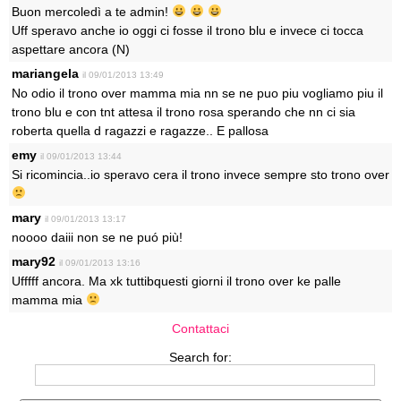
Buon mercoledì a te admin!
Uff speravo anche io oggi ci fosse il trono blu e invece ci tocca
aspettare ancora (N)
mariangela
il 09/01/2013 13:49
No odio il trono over mamma mia nn se ne puo piu vogliamo piu il
trono blu e con tnt attesa il trono rosa sperando che nn ci sia
roberta quella d ragazzi e ragazze.. E pallosa
emy
il 09/01/2013 13:44
Si ricomincia..io speravo cera il trono invece sempre sto trono over
mary
il 09/01/2013 13:17
noooo daiii non se ne puó più!
mary92
il 09/01/2013 13:16
Ufffff ancora. Ma xk tuttibquesti giorni il trono over ke palle
mamma mia
Contattaci
Search for: