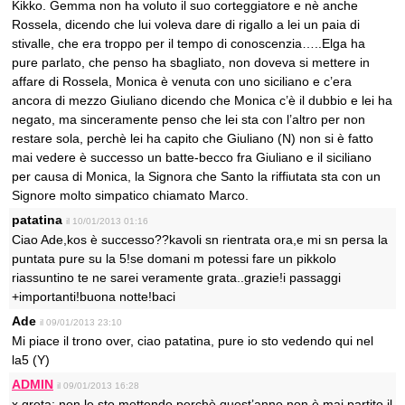
Kikko. Gemma non ha voluto il suo corteggiatore e nè anche
Rossela, dicendo che lui voleva dare di rigallo a lei un paia di
stivalle, che era troppo per il tempo di conoscenzia…..Elga ha
pure parlato, che penso ha sbagliato, non doveva si mettere in
affare di Rossela, Monica è venuta con uno siciliano e c’era
ancora di mezzo Giuliano dicendo che Monica c’è il dubbio e lei ha
negato, ma sinceramente penso che lei sta con l’altro per non
restare sola, perchè lei ha capito che Giuliano (N) non si è fatto
mai vedere è successo un batte-becco fra Giuliano e il siciliano
per causa di Monica, la Signora che Santo la riffiutata sta con un
Signore molto simpatico chiamato Marco.
patatina
il 10/01/2013 01:16
Ciao Ade,kos è successo??kavoli sn rientrata ora,e mi sn persa la
puntata pure su la 5!se domani m potessi fare un pikkolo
riassuntino te ne sarei veramente grata..grazie!i passaggi
+importanti!buona notte!baci
Ade
il 09/01/2013 23:10
Mi piace il trono over, ciao patatina, pure io sto vedendo qui nel
la5 (Y)
ADMIN
il 09/01/2013 16:28
x greta: non le sto mettendo perchè quest’anno non è mai partito il