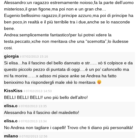
Alessandro:un ragazzo estremamente noioso,fa la parte dell’uomo
misterioso,il gran figone,ma poi non e un gran che…
Eugenio:bellissimo ragazzo,il principe azzuro,ma poi di principe ha
ben poco,in realtà e il più terribile tra i due,anche se lo nasconde
bene.
Andrea:semplicemente fantastico!per lui potrei xdere la
testa.peccato,xche non meritava che una “scemotta”,lo iludesse
cosi.
giorgia
il 07/02/2013 15:16
Si elisa…ha il fascino del bello dannato e str….. xò ti colpisce e da
questo piccolo pezzo di puntata di oggi….è un po’ cafoncello ma
mi fa morire……x adsso mi piace anke se Andrea ha fatto
benixximo ha rispondergli male xkè lo meritava
KissKiss
il 07/02/2013 14:53
BELLI BELLI BELLI! uno più bello dell’altro!
elisa.c
il 07/02/2013 13:35
Alessandro ha il fascino del maledetto!
elisa.c
il 07/02/2013 13:34
No Andrea non tagliare i capelli! Trovo che ti diano più personalità!
milano
il 07/02/2013 12:56