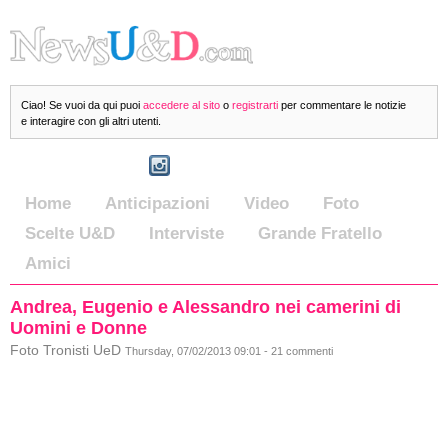
Ciao! Se vuoi da qui puoi
accedere al sito
o
registrarti
per commentare le notizie
e interagire con gli altri utenti.
Home
Anticipazioni
Video
Foto
Scelte U&D
Interviste
Grande Fratello
Amici
Andrea, Eugenio e Alessandro nei camerini di
Uomini e Donne
Foto Tronisti UeD
Thursday, 07/02/2013 09:01 - 21 commenti