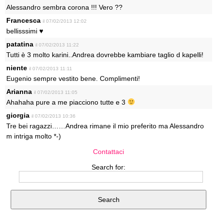
Alessandro sembra corona !!! Vero ??
Francesca
il 07/02/2013 12:02
bellisssimi ♥
patatina
il 07/02/2013 11:22
Tutti è 3 molto karini..Andrea dovrebbe kambiare taglio d kapelli!
niente
il 07/02/2013 11:11
Eugenio sempre vestito bene. Complimenti!
Arianna
il 07/02/2013 11:05
Ahahaha pure a me piacciono tutte e 3
giorgia
il 07/02/2013 10:36
Tre bei ragazzi……Andrea rimane il mio preferito ma Alessandro
m intriga molto *-)
Contattaci
Search for: