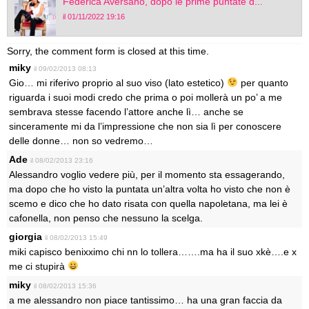
Federica Aversano, dopo le prime puntate d...
il 01/11/2022 19:16
Sorry, the comment form is closed at this time.
miky
il 09/02/2013 08:13
Gio… mi riferivo proprio al suo viso (lato estetico)
per quanto
riguarda i suoi modi credo che prima o poi mollerà un po’ a me
sembrava stesse facendo l’attore anche lì… anche se
sinceramente mi da l’impressione che non sia lì per conoscere
delle donne… non so vedremo…
Ade
il 08/02/2013 23:16
Alessandro voglio vedere più, per il momento sta essagerando,
ma dopo che ho visto la puntata un’altra volta ho visto che non è
scemo e dico che ho dato risata con quella napoletana, ma lei è
cafonella, non penso che nessuno la scelga.
giorgia
il 08/02/2013 15:49
miki capisco benixximo chi nn lo tollera…….ma ha il suo xkè….e x
me ci stupirà
miky
il 08/02/2013 15:36
a me alessandro non piace tantissimo… ha una gran faccia da