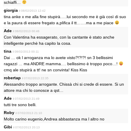
schiaffi…
giorgia
il 08/02/2013 12:42
tina anke x me alla fine stupirà…..lui secondo me è già così di suo
e la paura di essere fregato a,plifica il tt…….ma a me piace
Ade
il 08/02/2013 00:46
Con Valentina ha essagerato, con la cantante è stato anche
intelligente perchè ha capito la cosa.
tina
il 08/02/2013 00:11
Dai … ok l arroganza ma lo avete visto?!?!?! sn 3 bellissimi
ragazzi … ma ANDRE mamma…. bellissimo è troppo poco…!
cmq ale stupirà a tt! ne sn convinta! Kiss Kiss
robertap
il 07/02/2013 22:35
Alessandro troppo arrogante. Chissà chi si crede di essere. Si un
attore ma chi lo conosce a qst…
Ade
il 07/02/2013 21:49
tutti tre sono belli.
Roby
il 07/02/2013 21:10
Molto carino eugenio,Andrea abbastanza ma l altro no
Gibi
il 07/02/2013 20:13