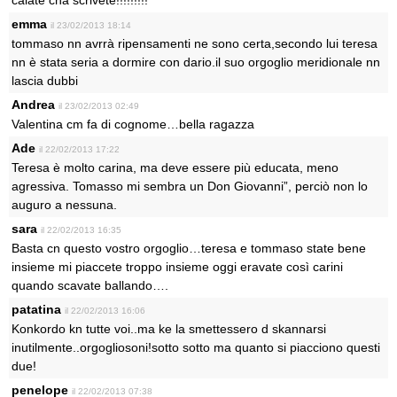
calate cha scrivete!!!!!!!!!
emma
il 23/02/2013 18:14
tommaso nn avrrà ripensamenti ne sono certa,secondo lui teresa
nn è stata seria a dormire con dario.il suo orgoglio meridionale nn
lascia dubbi
Andrea
il 23/02/2013 02:49
Valentina cm fa di cognome…bella ragazza
Ade
il 22/02/2013 17:22
Teresa è molto carina, ma deve essere più educata, meno
agressiva. Tomasso mi sembra un Don Giovanni”, perciò non lo
auguro a nessuna.
sara
il 22/02/2013 16:35
Basta cn questo vostro orgoglio…teresa e tommaso state bene
insieme mi piaccete troppo insieme oggi eravate così carini
quando scavate ballando….
patatina
il 22/02/2013 16:06
Konkordo kn tutte voi..ma ke la smettessero d skannarsi
inutilmente..orgogliosoni!sotto sotto ma quanto si piacciono questi
due!
penelope
il 22/02/2013 07:38