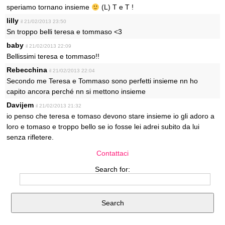
speriamo tornano insieme
(L) T e T !
lilly
il 21/02/2013 23:50
Sn troppo belli teresa e tommaso <3
baby
il 21/02/2013 22:09
Bellissimi teresa e tommaso!!
Rebecchina
il 21/02/2013 22:04
Secondo me Teresa e Tommaso sono perfetti insieme nn ho
capito ancora perché nn si mettono insieme
Davijem
il 21/02/2013 21:32
io penso che teresa e tomaso devono stare insieme io gli adoro a
loro e tomaso e troppo bello se io fosse lei adrei subito da lui
senza rifletere.
Contattaci
Search for: