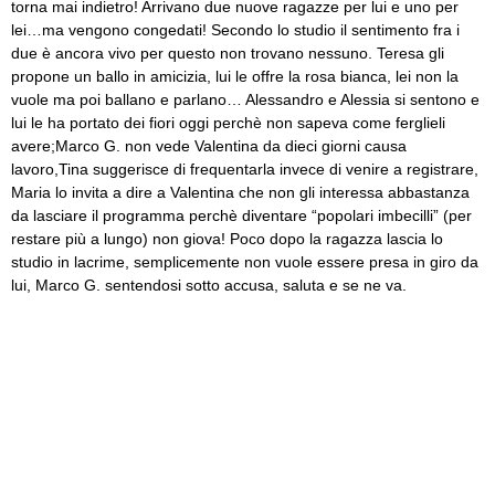
torna mai indietro! Arrivano due nuove ragazze per lui e uno per
lei…ma vengono congedati! Secondo lo studio il sentimento fra i
due è ancora vivo per questo non trovano nessuno. Teresa gli
propone un ballo in amicizia, lui le offre la rosa bianca, lei non la
vuole ma poi ballano e parlano… Alessandro e Alessia si sentono e
lui le ha portato dei fiori oggi perchè non sapeva come ferglieli
avere;Marco G. non vede Valentina da dieci giorni causa
lavoro,Tina suggerisce di frequentarla invece di venire a registrare,
Maria lo invita a dire a Valentina che non gli interessa abbastanza
da lasciare il programma perchè diventare “popolari imbecilli” (per
restare più a lungo) non giova! Poco dopo la ragazza lascia lo
studio in lacrime, semplicemente non vuole essere presa in giro da
lui, Marco G. sentendosi sotto accusa, saluta e se ne va.