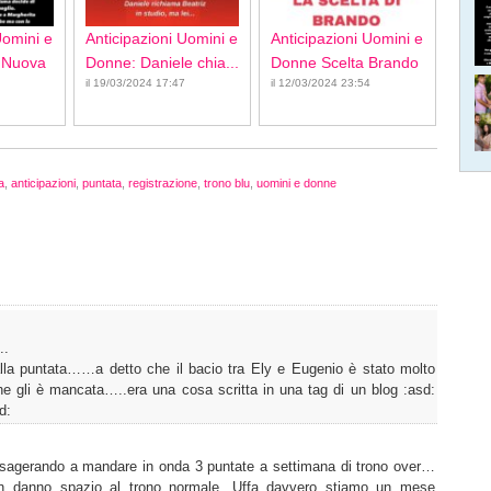
Uomini e
Anticipazioni Uomini e
Anticipazioni Uomini e
 Nuova
Donne: Daniele chia...
Donne Scelta Brando
il 19/03/2024 17:47
il 12/03/2024 23:54
a
,
anticipazioni
,
puntata
,
registrazione
,
trono blu
,
uomini e donne
..
alla puntata……a detto che il bacio tra Ely e Eugenio è stato molto
he gli è mancata…..era una cosa scritta in una tag di un blog :asd:
d:
agerando a mandare in onda 3 puntate a settimana di trono over…
on danno spazio al trono normale. Uffa davvero stiamo un mese