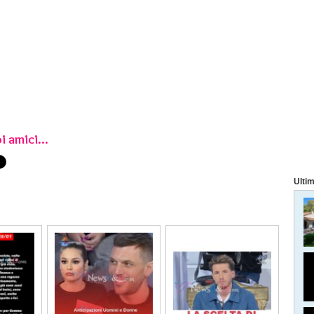
i amici...
Ultim