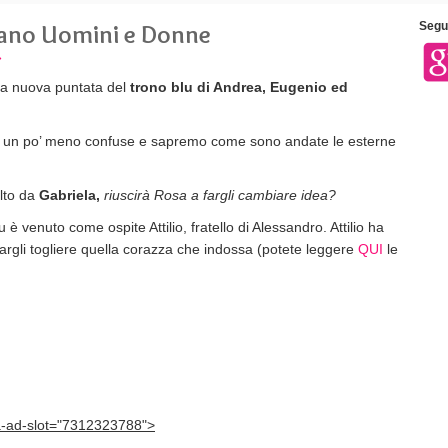
rano Uomini e Donne
Segui
»
una nuova puntata del
trono blu di Andrea, Eugenio ed
e un po’ meno confuse e sapremo come sono andate le esterne
lto da
Gabriela,
riuscirà Rosa a fargli cambiare idea?
 è venuto come ospite Attilio, fratello di Alessandro. Attilio ha
fargli togliere quella corazza che indossa (potete leggere
QUI
le
a-ad-slot="7312323788">