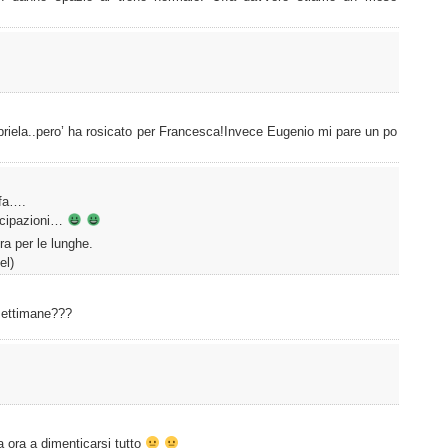
riela..pero’ ha rosicato per Francesca!Invece Eugenio mi pare un po
ufa….
icipazioni…
a per le lunghe.
el)
 settimane???
a ora a dimenticarsi tutto