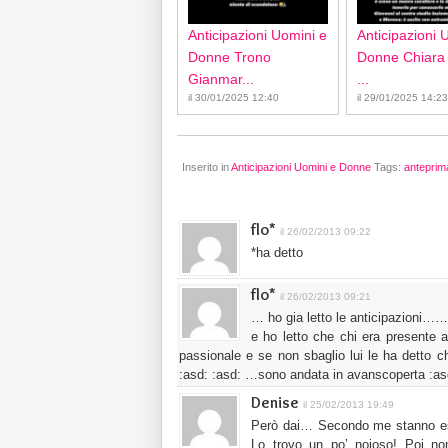
Anticipazioni Uomini e
Anticipazioni 
Donne Trono
Donne Chiara
Gianmar...
...
il 30/01/2025 12:40
il 29/01/2025 14:23
Inserito in
Anticipazioni Uomini e Donne
Tags:
anteprim
flo*
il 26/02/2013 09:22
*ha detto
flo*
il 26/02/2013 09:21
… ho gia letto le anticipazioni……
e ho letto che chi era presente 
passionale e se non sbaglio lui le ha detto c
:asd: :asd: …sono andata in avanscoperta :as
Denise
il 25/02/2013 19:49
Però dai… Secondo me stanno es
Lo trovo un po’ noioso! Poi n