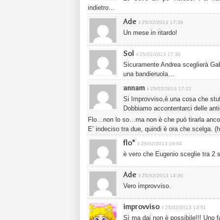
indietro…
Ade
il 25/02/2013 17:39
Un mese in ritardo!
Sol
il 25/02/2013 17:36
Sicuramente Andrea sceglierà Gab
una bandieruola…
annam
il 25/02/2013 17:22
Si Improvviso,è una cosa che st
Dobbiamo accontentarci delle ant
Flo…non lo so…ma non è che può tirarla ancor
E’ indeciso tra due, quindi è ora che scelga. (h
flo*
il 25/02/2013 16:04
è vero che Eugenio sceglie tra 2
Ade
il 25/02/2013 14:30
Vero improvviso.
improvviso
il 25/02/2013 13:51
Sì ma dai non è possibile!!! Uno f