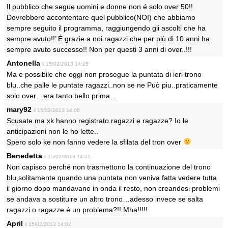
Il pubblico che segue uomini e donne non é solo over 50!!
Dovrebbero accontentare quel pubblico(NOI) che abbiamo
sempre seguito il programma, raggiungendo gli ascolti che ha
sempre avuto!!’ É grazie a noi ragazzi che per più di 10 anni ha
sempre avuto successo!! Non per questi 3 anni di over..!!!
Antonella
il 15/02/2013 14:25
Ma e possibile che oggi non prosegue la puntata di ieri trono
blu..che palle le puntate ragazzi..non se ne Può piu..praticamente
solo over…era tanto bello prima…
mary92
il 15/02/2013 14:06
Scusate ma xk hanno registrato ragazzi e ragazze? Io le
anticipazioni non le ho lette..
Spero solo ke non fanno vedere la sfilata del tron over
Benedetta
il 15/02/2013 14:05
Non capisco perché non trasmettono la continuazione del trono
blu,solitamente quando una puntata non veniva fatta vedere tutta
il giorno dopo mandavano in onda il resto, non creandosi problemi
se andava a sostituire un altro trono…adesso invece se salta
ragazzi o ragazze é un problema?!! Mha!!!!!
April
il 15/02/2013 14:02