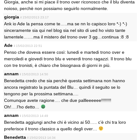
Giorgia, anche si mi piace il trono over riconosco che il blu diventa
noioso, perchè non possiamo seguirlo normalmente.
giorgia
il 15/02/2013 23:17
Ank io Ade la pensa come te…..ma se nn lo capisco loro *-) *-)
sinceramente sia qui nel blog sia nel sito di ued ho visto tante
lamentele…….ma il mistero del trono over 3 gg…continua :8 :8
Ade
il 15/02/2013 22:51
Penso che doveva essere così: lunedi e martedi trono over e
mercoledi e giovedi trono blu e venerdi trono ragazzi. Il trono blu
con tre tronisti, è chiaro che bisognava di giorni in più.
annam
il 15/02/2013 14:50
Benedetta credo che sia perchè questa settimana non hanno
ancora registrato la puntata del Blu… quindi il seguito se lo
tengono per la prossima settimana….
Comunque avete ragione…. che due pallleeeeee!!!!!!!!
Oh!….l’ho detto…
annam
il 15/02/2013 14:49
Benedetta aggiungi anche chi è vicino ai 50….. c’è chi tra loro
preferisce il trono classico a quello degli over…
Benedetta
il 15/02/2013 14:34