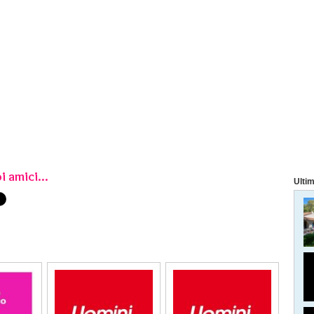
i amici...
Ultim