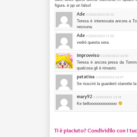
figura..è pp un falso!
Ade
il 23/02/2013 00:33
Teresa è interessata ancora a T
nessuna.
Ade
il 22/02/2013 17:02
vedrò questa sera.
improvviso
il 22/02/2013 16:50
Teresa è ancora presa da Tomm
qualcosa gli è rimasto.
patatina
il 22/02/2013 14:37
Se riusciró la guarderó stanotte la
mary92
il 22/02/2013 13:34
Ke bellooooooooooooo
Ti è piaciuto? Condividilo con i tuo