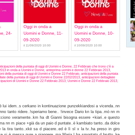
a
Oggi in onda a
Oggi in onda a
e, 24-
Uomini e Donne, 11-
Uomini e Donne, 10-
09-2020
09-2020
il 11/09/2020 10:00
il 10/09/2020 10:00
ticipazioni della puntata di oggi di Uomini e Donne
,
22 Febbraio che trono c'è a
2013 in onda a Uomini e Donne
,
anteprima uomini e donne 22 Febbraio 2013
,
ioni della puntata di oggi di Uomini e Donne 22 Febbraio
,
anticipazioni della puntata
gliate della puntata di oggi di Uomini e Donne 22/02/2013
,
anticipazioni dettagliate
cipazioni di Uomini e Donne 22 Febbraio 2013
,
Uomini e Donne 22 Febbraio 2013
,
 lui idem..s cerkano in kontinuazione punzekkiandosi a vicenda..nn
no tanto ridere..!speriamo bene.. !invece Dario kn la tipa..mò nn m
ciono veramente..km ha dt Gianni bisogna essere +kiari..e questo
ma nn m piace +già da un paio d puntate..è kambiato tanto..da dolce
e la tira tanto..xkè sa d piacere..ed è lì sl x la tv..ha preso in giro
 ke si è messa pure a piangere..ma Maria l ha smontato d brutto..ke