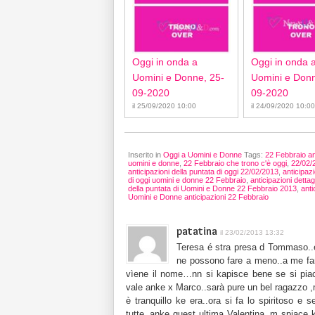
Oggi in onda a
Oggi in onda 
Uomini e Donne, 25-
Uomini e Donn
09-2020
09-2020
il 25/09/2020 10:00
il 24/09/2020 10:00
Inserito in
Oggi a Uomini e Donne
Tags:
22 Febbraio an
uomini e donne
,
22 Febbraio che trono c'è oggi
,
22/02/
anticipazioni della puntata di oggi 22/02/2013
,
anticipaz
di oggi uomini e donne 22 Febbraio
,
anticipazioni detta
della puntata di Uomini e Donne 22 Febbraio 2013
,
anti
Uomini e Donne anticipazioni 22 Febbraio
patatina
il 23/02/2013 13:32
Teresa é stra presa d Tommaso..è
ne possono fare a meno..a me fan
vìene il nome…nn si kapisce bene se si piac
vale anke x Marco..sarà pure un bel ragazzo ,
è tranquillo ke era..ora si fa lo spiritoso e s
tutte..anke quest ultima Valentina..m spiace