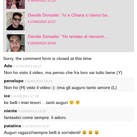
il 18/05/2023 12:23
Davide Donadei: “Io e Chiara ci siamo ba...
il 17/04/2023 15:57
Davide Donadei: “Ho tentato di riavvicin...
il 16/04/2023 20:04
Sorry, the comment form is closed at this time.
Ade
il 12/02/2013 19:12
Non ho visto il video, ma penso che fra loro vai tutto bene (Y)
penelope
il 11/02/2013 20:14
Non ho (H) visto il video:-):-)ma gli auguro tanto amore (L)
ice
il 11/02/2013 17:36
ke belli i miei tesori….tanti auguri
niente
il 11/02/2013 14:18
fantastici come sempre. li adoro.
patatina
il 11/02/2013 13:37
Auguri ragazzi!sempre belli è sorridenti!