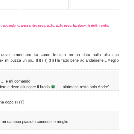
n
,
abbandono
,
alessandro pess
,
attilio
,
attilio pess
,
facebook
,
fratelli
,
fratello
,
evo ammettere ke come tronista nn ha dato nulla alle sue
la ex mi puzza un pò.. (H) (H) (H) Ha fatto bene ad andarsene…Meglio
e…..e mi domando
ere e deve allungare il brodo
…..altrimenti resta solo Andre’
 ma dopo sì (Y)
 mi sarebbe piaciuto conoscerlo meglio.