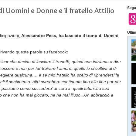
di Uomini e Donne e il fratello Attilio
Segui
Ultim
icipazioni,
Alessandro Pess, ha lasciato il trono di Uomini
rivendo queste parole su facebook:
ar che decide di lasciare il trono!!!, quindi non iniziamo a dire
scere e non per far trovare l amore..quello lo si coltiva al di
egliere qualcuna…, e se mio fratello ha scelto di riprendersi la
eli il sentimento..altri avrebbero continuato fino alla fine pur per
ni passati e come succedera’ ancora in quelli futuri..La sua
tto che non ha mai giocato, ne ha mai illuso ..Un abbraccio a