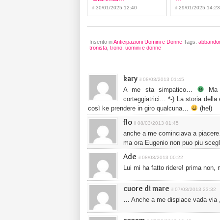
il 30/01/2025 12:40
il 29/01/2025 14:23
Inserito in
Anticipazioni Uomini e Donne
Tags:
abbando
tronista
,
trono
,
uomini e donne
kary
il 08/03/2013 01:45
A me sta simpatico…
Ma d
corteggiatrici… *-) La storia del
così ke prendere in giro qualcuna…
(hel)
flo
il 08/03/2013 01:45
anche a me cominciava a piacer
ma ora Eugenio non puo piu scegli
Ade
il 08/03/2013 00:22
Lui mi ha fatto ridere! prima non,
cuore di mare
il 07/03/2013 23:32
… Anche a me dispiace vada via ,