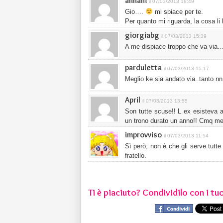
annam
il 07/03/2013 18:49
Gio….
mi spiace per te.
Per quanto mi riguarda, la cosa li l
giorgiabg
il 07/03/2013 15:39
A me dispiace troppo che va via…
parduletta
il 07/03/2013 15:17
Meglio ke sia andato via..tanto n
April
il 07/03/2013 13:55
Son tutte scuse!! L ex esisteva an
un trono durato un anno!! Cmq meg
improvviso
il 07/03/2013 11:54
Sì però, non è che gli serve tutte 
fratello.
Ti è piaciuto? Condividilo con i tuo