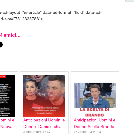
ta-ad-layout="in-article" data-ad-format="fluid" data-ad-
ad-slot="7312323788">
i amici...
Uomini e
Anticipazioni Uomini e
Anticipazioni Uomini e
 Nuova
Donne: Daniele chia...
Donne Scelta Brando
il 19/03/2024 17:47
il 12/03/2024 23:54