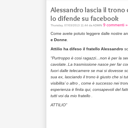
Alessandro lascia il trono 
lo difende su facebook
9 commenti »
Thursday, 07/03/2013 11:44 da ADMIN
Come avete potuto leggere dalle nostre ant
e Donne
.
Attilio ha difeso il fratello Alessandro
sc
“Purtroppo è cosi ragazzi…non è per la senic
cavolate..La trasmissione nasce per far cono
fuori dalle telecamere se mai si dovesse sc
sua ex, lasciando il trono è giusto che si tut
visibilita’ o altro , come è successo nei tro
esperienza è finita qui, consapevoli del fa
tutti voi da mio fratello .
ATTILIO”