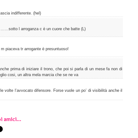
ascia indifferente. (hel)
……sotto l arroganza c è un cuore che batte (L)
n m piaceva tr arrogante è presuntuoso!
che prima di iniziare il trono, che poi si parla di un mese fa non di
lio cosi, un altra mela marcia che se ne va
le volte l’avvocato difensore. Forse vuole un po’ di visibilità anche il
i amici...