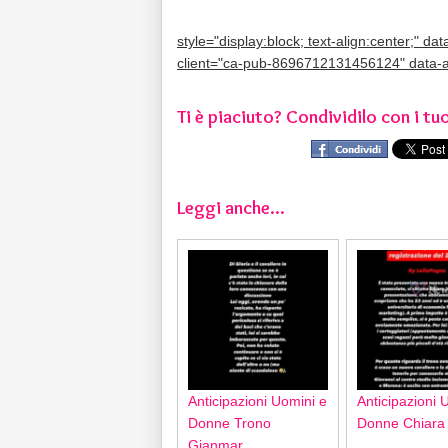
style="display:block; text-align:center;" da
client="ca-pub-8696712131456124" data-
Ti è piaciuto? Condividilo con i tuo
Leggi anche...
Anticipazioni Uomini e
Anticipazioni 
Donne Trono
Donne Chiara
Gianmar...
...