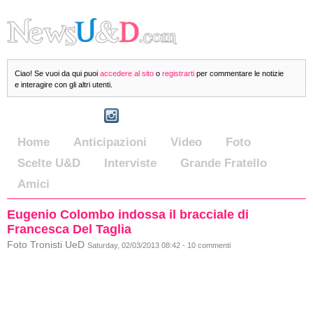
Ciao! Se vuoi da qui puoi
accedere al sito
o
registrarti
per commentare le notizie
e interagire con gli altri utenti.
Home
Anticipazioni
Video
Foto
Scelte U&D
Interviste
Grande Fratello
Amici
Eugenio Colombo indossa il bracciale di
Francesca Del Taglia
Foto Tronisti UeD
Saturday, 02/03/2013 08:42 - 10 commenti