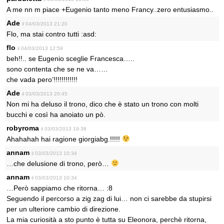
A me nn m piace +Eugenio tanto meno Francy..zero entusiasmo..
Ade
il 04/03/2013 21:20
Flo, ma stai contro tutti :asd:
flo
il 04/03/2013 12:59
beh!!.. se Eugenio sceglie Francesca…..
sono contenta che se ne va……
che vada pero’!!!!!!!!!!!!
Ade
il 03/03/2013 20:45
Non mi ha deluso il trono, dico che è stato un trono con molti
bucchi e così ha anoiato un pò.
robyroma
il 03/03/2013 19:38
Ahahahah hai ragione giorgiabg.!!!!!
annam
il 03/03/2013 10:34
…che delusione di trono, però…
annam
il 03/03/2013 10:34
…Però sappiamo che ritorna… :8
Seguendo il percorso a zig zag di lui… non ci sarebbe da stupirsi
per un ulteriore cambio di direzione.
La mia curiosità a sto punto è tutta su Eleonora, perchè ritorna,