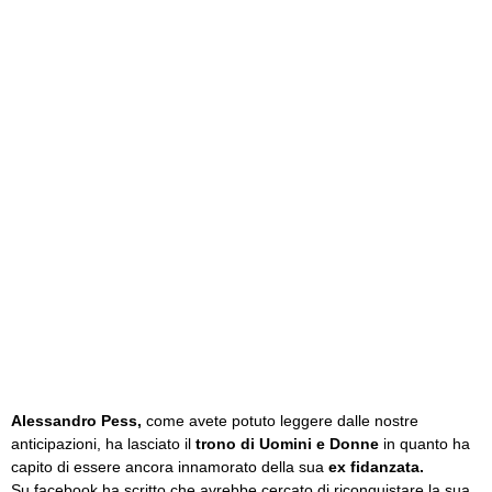
Alessandro Pess,
come avete potuto leggere dalle nostre
anticipazioni, ha lasciato il
trono di Uomini e Donne
in quanto ha
capito di essere ancora innamorato della sua
ex fidanzata.
Su facebook ha scritto che avrebbe cercato di riconquistare la sua