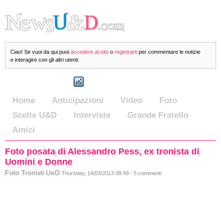
Ciao! Se vuoi da qui puoi
accedere al sito
o
registrarti
per commentare le notizie
e interagire con gli altri utenti.
Home
Anticipazioni
Video
Foto
Scelte U&D
Interviste
Grande Fratello
Amici
Foto posata di Alessandro Pess, ex tronista di
Uomini e Donne
Foto Tronisti UeD
Thursday, 14/03/2013 08:49 - 5 commenti