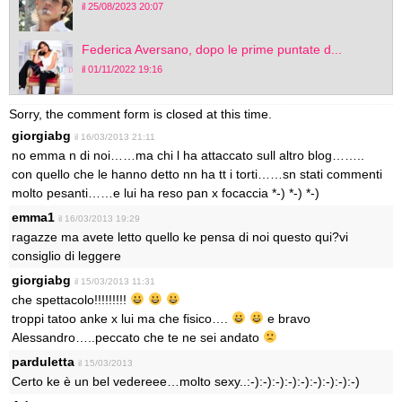
il 25/08/2023 20:07
Federica Aversano, dopo le prime puntate d...
il 01/11/2022 19:16
Sorry, the comment form is closed at this time.
giorgiabg
il 16/03/2013 21:11
no emma n di noi……ma chi l ha attaccato sull altro blog……..
con quello che le hanno detto nn ha tt i torti……sn stati commenti
molto pesanti……e lui ha reso pan x focaccia *-) *-) *-)
emma1
il 16/03/2013 19:29
ragazze ma avete letto quello ke pensa di noi questo qui?vi
consiglio di leggere
giorgiabg
il 15/03/2013 11:31
che spettacolo!!!!!!!!!
troppi tatoo anke x lui ma che fisico….
e bravo
Alessandro…..peccato che te ne sei andato
parduletta
il 15/03/2013
Certo ke è un bel vedereee…molto sexy..:-):-):-):-):-):-):-):-):-)