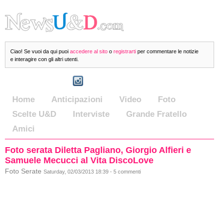
Ciao! Se vuoi da qui puoi
accedere al sito
o
registrarti
per commentare le notizie
e interagire con gli altri utenti.
Home
Anticipazioni
Video
Foto
Scelte U&D
Interviste
Grande Fratello
Amici
Foto serata Diletta Pagliano, Giorgio Alfieri e
Samuele Mecucci al Vita DiscoLove
Foto Serate
Saturday, 02/03/2013 18:39 - 5 commenti