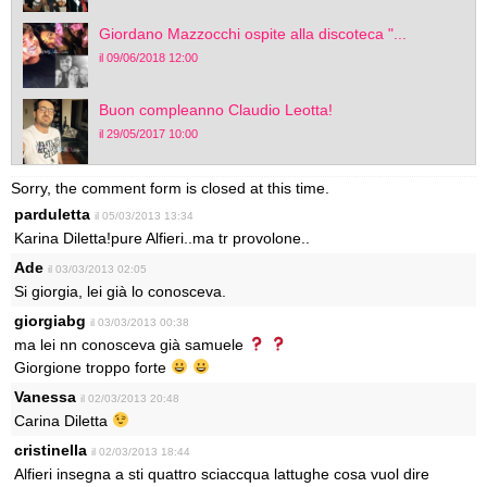
Giordano Mazzocchi ospite alla discoteca "...
il 09/06/2018 12:00
Buon compleanno Claudio Leotta!
il 29/05/2017 10:00
Sorry, the comment form is closed at this time.
parduletta
il 05/03/2013 13:34
Karina Diletta!pure Alfieri..ma tr provolone..
Ade
il 03/03/2013 02:05
Si giorgia, lei già lo conosceva.
giorgiabg
il 03/03/2013 00:38
ma lei nn conosceva già samuele
Giorgione troppo forte
Vanessa
il 02/03/2013 20:48
Carina Diletta
cristinella
il 02/03/2013 18:44
Alfieri insegna a sti quattro sciaccqua lattughe cosa vuol dire