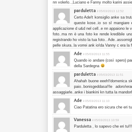
nn volerlo..,Luciano e Fanny molto karini assi
parduletta
il 05/03/2013 12:52
Certo Ade!t konsiglio anke sa tru
queste kose..io so sl mangiare 
applicazione d u&d nel cell..e nn appaiono le
foto..ma nn è una foto ke rende kredibile u
registrando ho visto la tua foto.. Ade..assomigli
pelle skura..la vorrei ank io!da Vanny c era la
Ade
il 05/03/2013 11:55
Quando io andare (così spero) parl
della Sardegna
parduletta
il 05/03/2013 11:51
Ahahah buone eeeh!!domenica sk
paio..bonisgeddasa!!le adoro!
assaggiarle..anke i biankini kn tutta la mand
Ade
il 05/03/2013 11:10
Ciao Patatina ero sicura che eri 
Vanessa
il 05/03/2013 10:59
Parduletta , lo sapevo che eri tu!!