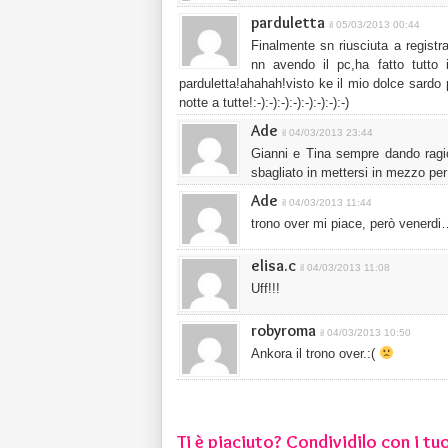
parduletta
il 05/03/2013 00:44
Finalmente sn riusciuta a regist
nn avendo il pc,ha fatto tutto
parduletta!ahahah!visto ke il mio dolce sardo
notte a tutte!:-):-):-):-):-):-):-):-)
Ade
il 04/03/2013 23:44
Gianni e Tina sempre dando ragi
sbagliato in mettersi in mezzo per
Ade
il 04/03/2013 11:44
trono over mi piace, però venerdi
elisa.c
il 04/03/2013 11:08
Uff!!!
robyroma
il 04/03/2013 10:50
Ankora il trono over.:(
Ti è piaciuto? Condividilo con i tuo