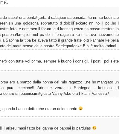
eme..
ta de saba! una bontà!(torta d saba)poi sa panada..!io nn so kucinare
eeeh!sn una golosona sopratutto d dolci!Pekkato nn ho il pc..ho l
 vostre foto..e nemmen il forum..e d konseguenza nn posso mettere la
na persona!kmq ieri nel pc del mio ragazzo ke m stava nuovamente
 a Sabrina la tipa ke aveva fatto il grande fratello!tr karina!e ke bella
 foto del mare penso della nostra Sardegna!anke Bibi è molto karina!
erò con tutte voi prima, sempre è buono i consigli, i posti, poi siete
orsa ero a pranzo dalla nonna del mio ragazzo…ne ho mangiato un
erano pure ciccione!! Ade se verrai in Sardegna t konsiglio d
orla dentro sn buonissimi!giusto Vanny?xké ora t kiami Vanessa?
tu, quando hanno detto che era un dolce sardo
!!!!! ariseu masi fattu bei ganna de pappai is pardulas