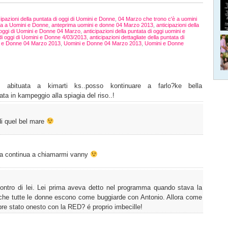
ipazioni della puntata di oggi di Uomini e Donne
,
04 Marzo che trono c'è a uomini
da a Uomini e Donne
,
anteprima uomini e donne 04 Marzo 2013
,
anticipazioni della
i oggi di Uomini e Donne 04 Marzo
,
anticipazioni della puntata di oggi uomini e
a di oggi di Uomini e Donne 4/03/2013
,
anticipazioni dettagliate della puntata di
ni e Donne 04 Marzo 2013
,
Uomini e Donne 04 Marzo 2013
,
Uomini e Donne
n abituata a kimarti ks..posso kontinuare a farlo?ke bella
ta in kampeggio alla spiagia del riso..!
di quel bel mare
…ma continua a chiamarmi vanny
ontro di lei. Lei prima aveva detto nel programma quando stava la
 che tutte le donne escono come buggiarde con Antonio. Allora come
pre stato onesto con la RED? é proprio imbecille!