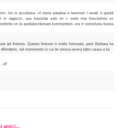
rarmi..!nn m accettava +il nome patatina e nemmen l email..e quindi
 il m ragazzo…uuu kasiu!da solo nn c sarei mai riuscita!ora sn
 preferito sn le pardules!domani kommenteró..ora tr sonno!una buona
one ad Antonio. Queste Antonio è molto fortunato, però Barbara ha
 difenderlo, nel mommento in cui lei stessa aveva fatto causa a lui.
….uf!
i amici...