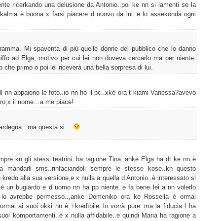
te ricerkando una delusione da Antonio..poi ke nn si lamenti se la
a kalma è buona x farsi piacere d nuovo da lui..e lo assekonda ogni
gramma. Mi spaventa di più quelle donne del pubblico che lo danno
iffo ad Elga, motivo per cui lei non doveva cercarlo ma per niente.
he primo o poi lei riceverà una bella sorpresa di lui.
l nn appaiono le foto..io nn ho il pc..xkè ora t kiami Vanessa?avevo
 giro,x il nome…a me piace!
 sardegna ..ma questa si…
pre kn gli stessi teatrini..ha ragione Tina..anke Elga ha dt ke nn è
 a mandarli sms..rinfaciandoli sempre le stesse kose..kn questo
redo alla sua versione,e x nulla a quella d Antonio..è interessato sl
è un bugiardo e d uomo nn ha pp niente..e fa bene lei a nn volerlo
i lo avrebbe permesso..,anke Domeniko ora ke Rossella è ormai
ormai ai suoi okki nn è +kredìbile..lo vorrà pure..ma la fiducia l ha
uoi komportamenti..è x nulla affidabile..e quindi Maria ha ragione a