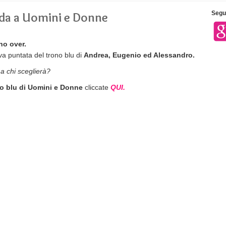
nda a Uomini e Donne
Segui
no over.
va puntata del trono blu di
Andrea, Eugenio ed Alessandro.
a chi sceglierà?
no blu di Uomini e Donne
cliccate
QUI.