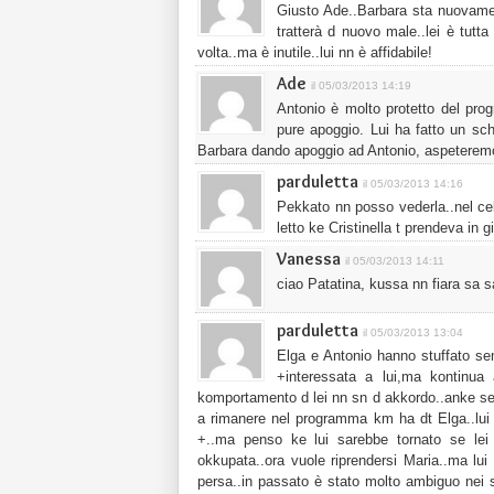
Giusto Ade..Barbara sta nuovamen
tratterà d nuovo male..lei è tutt
volta..ma è inutile..lui nn è affidabile!
Ade
il 05/03/2013 14:19
Antonio è molto protetto del pro
pure apoggio. Lui ha fatto un sch
Barbara dando apoggio ad Antonio, aspeteremo c
parduletta
il 05/03/2013 14:16
Pekkato nn posso vederla..nel cel
letto ke Cristinella t prendeva in
Vanessa
il 05/03/2013 14:11
ciao Patatina, kussa nn fiara sa
parduletta
il 05/03/2013 13:04
Elga e Antonio hanno stuffato sem
+interessata a lui,ma kontinua
komportamento d lei nn sn d akkordo..anke se k
a rimanere nel programma km ha dt Elga..lui 
+..ma penso ke lui sarebbe tornato se le
okkupata..ora vuole riprendersi Maria..ma lui 
persa..in passato è stato molto ambiguo nei s