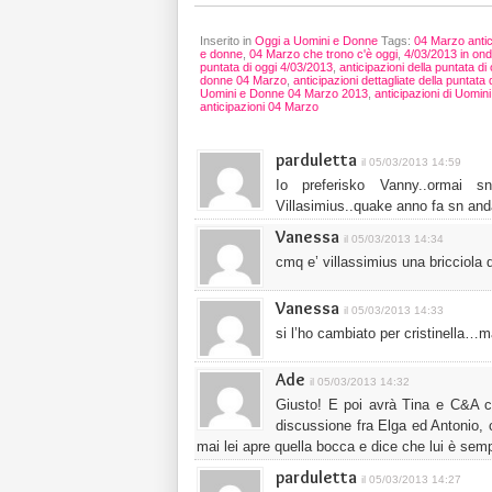
Inserito in
Oggi a Uomini e Donne
Tags:
04 Marzo antic
e donne
,
04 Marzo che trono c'è oggi
,
4/03/2013 in on
puntata di oggi 4/03/2013
,
anticipazioni della puntata d
donne 04 Marzo
,
anticipazioni dettagliate della puntat
Uomini e Donne 04 Marzo 2013
,
anticipazioni di Uomi
anticipazioni 04 Marzo
parduletta
il 05/03/2013 14:59
Io preferisko Vanny..ormai s
Villasimius..quake anno fa sn anda
Vanessa
il 05/03/2013 14:34
cmq e’ villassimius una bricciola 
Vanessa
il 05/03/2013 14:33
si l’ho cambiato per cristinella
Ade
il 05/03/2013 14:32
Giusto! E poi avrà Tina e C&A c
discussione fra Elga ed Antonio,
mai lei apre quella bocca e dice che lui è sem
parduletta
il 05/03/2013 14:27