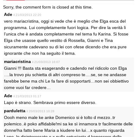
Sorry, the comment form is closed at this time.
Ade
il 21/03/2013 22:20
vero mariacristina, oggi si vede che è meglio che Elga esca del
programma. Lui completamente fuori logica. Per dire la verità lì
l’unica che è andata completamente nel tema fu Karina. Si fosse
Elga che usasse quello vestito di Rossella, Gianni e Tina
sicuramente cadevano su di lei con ofese dicendo che era pure
ignorante che non ha seguito il tema.
mariacristina
il 21/03/2013 16:07
Gianni !!! Basta sta esagerando e cadendo nel ridicolo con Elga
….la trovo piu schietta di altri compreso te….se, se ne andasse
farebbe bene ma chi Le fa fare di sopportarti…non sei obbiettivo
come vuoi far credere…
Ade
il 21/03/2013 01:17
Lapo è strano. Sembrava primo essere diverso.
parduletta
il 20/03/2013 10:28
Oooh meno male ke anke Domenico si è tolto d mezzo..tr
polemico..è poko affidabile!mi sa ke sì innamora tr facilmente delle
donne!ha fatto bene Maria a kiudere kn lui…x quanto riguarda
Lapo..lo disinteressato e x nulla entusiasta d konoscere delle