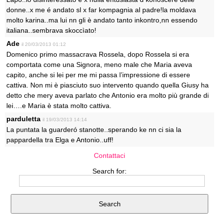
donne..x me é andato sl x far kompagnia al padre!la moldava
molto karina..ma lui nn gli è andato tanto inkontro,nn essendo
italiana..sembrava skoccìato!
Ade
il 20/03/2013 01:12
Domenico primo massacrava Rossela, dopo Rossela si era
comportata come una Signora, meno male che Maria aveva
capito, anche si lei per me mi passa l’impressione di essere
cattiva. Non mi è piasciuto suo intervento quando quella Giusy ha
detto che mery aveva parlato che Antonio era molto più grande di
lei….e Maria è stata molto cattiva.
parduletta
il 19/03/2013 14:14
La puntata la guarderó stanotte..sperando ke nn ci sia la
pappardella tra Elga e Antonio..uff!
Contattaci
Search for: