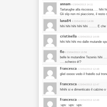
annam
il 23/04/2013 14:11
Tartarughe alla riscossa….. hihi hi
Gli slip non mi piacciono, il resto 
luna84
il 23/04/2013 14:06
hihi hihi hihi hihi hihi …….. E che
cristinella
il 23/04/2013 14:06
hihi hihi hihi mo dalle mutande spu
flo
il 23/04/2013 13:58
belle le mutandine Tezenis hihi ….
…..scherzo è!?
Francesca
il 23/04/2013 12:48
gliel ooooo vedo il fratello sul tro
Francesca
il 23/04/2013 12:47
hihihi si e dimenticato il calzino
Francesca
il 23/04/2013 12:46
:ups: :ups: :ups: