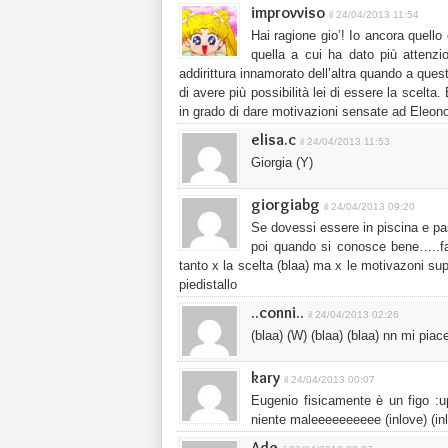
improvviso
il 24/04/2013 11:54
Hai ragione gio’! Io ancora quell
quella a cui ha dato più attenzio
addirittura innamorato dell’altra quando a que
di avere più possibilità lei di essere la scel
in grado di dare motivazioni sensate ad Eleono
elisa.c
il 24/04/2013 11:53
Giorgia (Y)
giorgiabg
il 24/04/2013 09:20
Se dovessi essere in piscina e p
poi quando si conosce bene…..f
tanto x la scelta (blaa) ma x le motivazoni su
piedistallo
..conni..
il 24/04/2013 02:26
(blaa) (W) (blaa) (blaa) nn mi piac
kary
il 24/04/2013 00:07
Eugenio fisicamente è un figo :up
niente maleeeeeeeeee (inlove) (inl
Ade