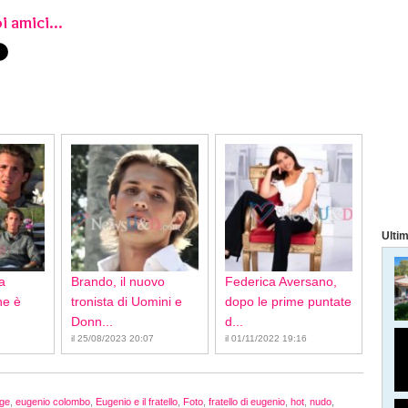
i amici...
Ultim
a
Brando, il nuovo
Federica Aversano,
ne è
tronista di Uomini e
dopo le prime puntate
Donn...
d...
il 25/08/2023 20:07
il 01/11/2022 19:16
ge
,
eugenio colombo
,
Eugenio e il fratello
,
Foto
,
fratello di eugenio
,
hot
,
nudo
,