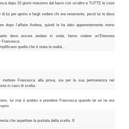
sca dopo 10 giorni massimo dal bacio con un’altro e TUTTE le cose
i lui per aprirsi e fargli vedere chi era veramente, peciò lui le dava
re dopo l’affaire Andrea, quindi le ha dato apperentemente meno
parte deve ancora andare in onda, fanno vedere un’Eleonora
r Francesca.
amplificano quella che è stata la realtà….
per mettere Francesca alla prova, sia per la sua permanenza nel
sta in caso di scelta.
trano, lui mai è andato a prendere Francesca quando lei se ne era
oprio.
sta che aspettare la puntata della scelta :8