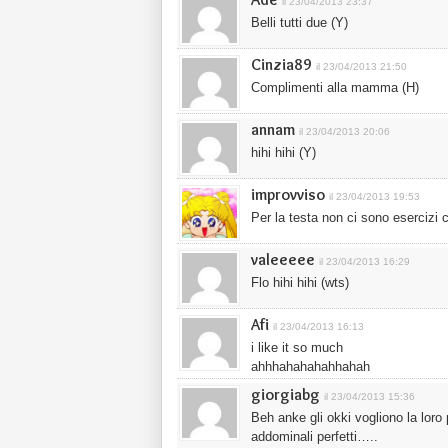
il 23/04/2013 23:37
Belli tutti due (Y)
Cinzia89
il 23/04/2013 21:50
Complimenti alla mamma (H)
annam
il 23/04/2013 20:06
hihi hihi (Y)
improvviso
il 23/04/2013 19:53
Per la testa non ci sono esercizi
valeeeee
il 23/04/2013 16:29
Flo hihi hihi (wts)
Afi
il 23/04/2013 16:13
i like it so much
ahhhahahahahhahah
giorgiabg
il 23/04/2013 15:36
Beh anke gli okki vogliono la loro
addominali perfetti…..