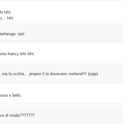
hi hihi
si… hihi
 tartaruga :ups:
nta francy hihi hihi
.ma la scritta….proprio li la dovevano mettere!!!! (iupp)
noooo e bello
 o va di moda???????