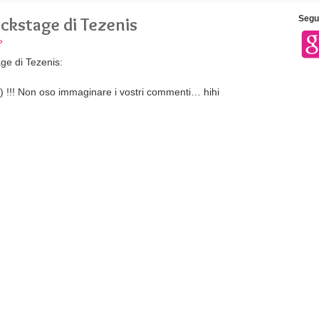
backstage di Tezenis
Segui
»
age di Tezenis:
) !!! Non oso immaginare i vostri commenti… hihi