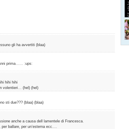
essuno gli ha avvertiti (blaa)
i anni prima…… :ups:
hi hihi hihi
 volentieri… (hel) (hel)
no sti due??? (blaa) (blaa)
sione anche a causa dell lamentele di Francesca.
, per ballare, per un’esterna ecc….