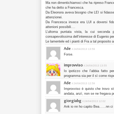
Ma non dimentichiamoci che ha ripreso France
che ha detto a Francesca.
Da Eleonora aveva bisogno che LEI si fidasse d
attenzionei.
Da Francesca invece era LUI a doversi fida
attenioni possibili….
L’ultoma puntata vista, la cui seconda 
consapevolissima dell’interesse di Eugenio pe
Le lamentele ed i pianti di Fra a tal proposito 
Ade
il 24/04/2013 13:59
Forse.
improvviso
il 24/04/2013 13:55
Io ipotizzo che l’abbia fatto 
programma sia per il sì come rispo
Ade
il 24/04/2013 12:59
Improvviso è quisto che trovo s
andata, anzì, non se ne fregava pr
giorgiabg
il 24/04/2013 12:02
Ank io nn ho capito Bea……nn ci re