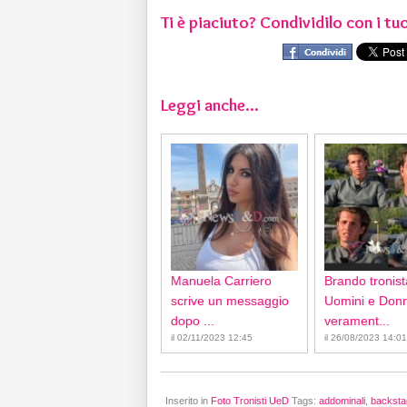
Ti è piaciuto? Condividilo con i tuo
Leggi anche...
Manuela Carriero
Brando tronist
scrive un messaggio
Uomini e Don
dopo ...
verament...
il 02/11/2023 12:45
il 26/08/2023 14:01
Inserito in
Foto Tronisti UeD
Tags:
addominali
,
backsta