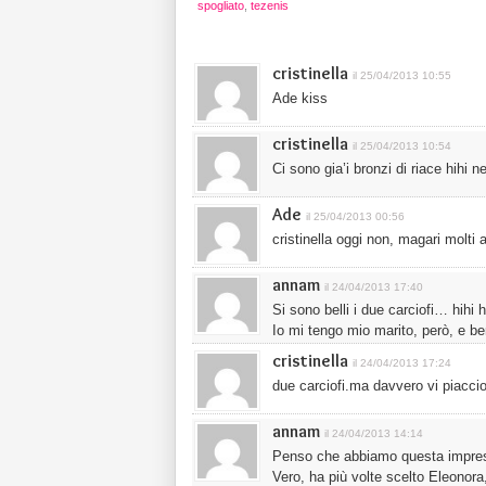
spogliato
,
tezenis
cristinella
il 25/04/2013 10:55
Ade kiss
cristinella
il 25/04/2013 10:54
Ci sono gia’i bronzi di riace hihi n
Ade
il 25/04/2013 00:56
cristinella oggi non, magari molt
annam
il 24/04/2013 17:40
Si sono belli i due carciofi… hihi hi
Io mi tengo mio marito, però, e ben
cristinella
il 24/04/2013 17:24
due carciofi.ma davvero vi piaccio
annam
il 24/04/2013 14:14
Penso che abbiamo questa impres
Vero, ha più volte scelto Eleonora