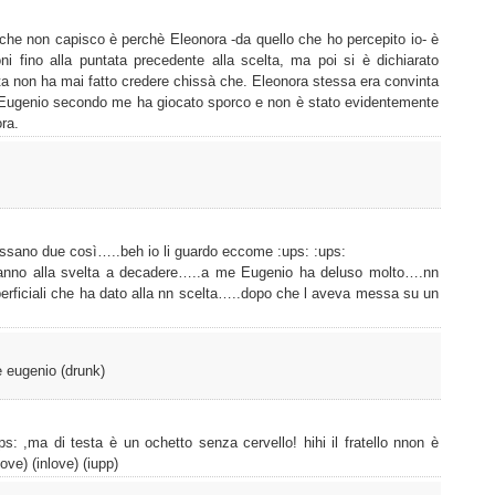
o che non capisco è perchè Eleonora -da quello che ho percepito io- è
ni fino alla puntata precedente alla scelta, ma poi si è dichiarato
sta non ha mai fatto credere chissà che. Eleonora stessa era convinta
ta. Eugenio secondo me ha giocato sporco e non è stato evidentemente
ra.
assano due così…..beh io li guardo eccome :ups: :ups:
anno alla svelta a decadere…..a me Eugenio ha deluso molto….nn
perficiali che ha dato alla nn scelta…..dopo che l aveva messa su un
e eugenio (drunk)
s: ,ma di testa è un ochetto senza cervello! hihi il fratello nnon è
ove) (inlove) (iupp)