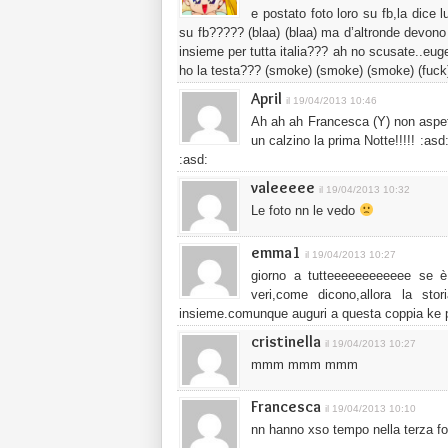
e postato foto loro su fb,la dice 
su fb????? (blaa) (blaa) ma d’altronde devono 
insieme per tutta italia??? ah no scusate..eu
ho la testa??? (smoke) (smoke) (smoke) (fuck)
April
il 19/04/2013 10:46
Ah ah ah Francesca (Y) non aspett
un calzino la prima Notte!!!!! :asd
:asd:
valeeeee
il 19/04/2013 10:32
Le foto nn le vedo
emma1
il 19/04/2013 10:27
giorno a tutteeeeeeeeeeee se è
veri,come dicono,allora la sto
insieme.comunque auguri a questa coppia ke 
cristinella
il 19/04/2013 10:27
mmm mmm mmm
Francesca
il 19/04/2013 10:10
nn hanno xso tempo nella terza f