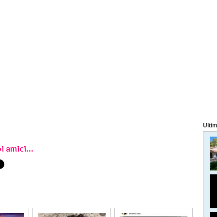
Ultim
i amici...