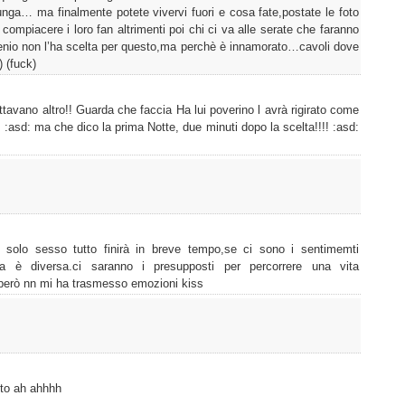
lunga… ma finalmente potete vivervi fuori e cosa fate,postate le foto
compiacere i loro fan altrimenti poi chi ci va alle serate che faranno
genio non l’ha scelta per questo,ma perchè è innamorato…cavoli dove
 (fuck)
avano altro!! Guarda che faccia Ha lui poverino l avrà rigirato come
: :asd: ma che dico la prima Notte, due minuti dopo la scelta!!!! :asd:
 solo sesso tutto finirà in breve tempo,se ci sono i sentimemti
ria è diversa.ci saranno i presupposti per percorrere una vita
però nn mi ha trasmesso emozioni kiss
oto ah ahhhh