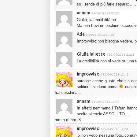
so…rende di più farle separati…..
annam
il 20/04/2013 05:15
Giulia, la credibilità no.
Ma non trovi un pochino eccessivo il
Ade
il 20/04/2013 02:26
Improvviso non bisogna vedere, 
Giulia Juliette
il 19/04/2013 22:33
La credibilità non si vede su una f
improvviso
il 19/04/2013 12:41
sarebbe anche giusto che sia così
soldini li vedono prima
eugenio
franceschina….
annam
il 19/04/2013 12:09
In effetti nemmeno i Tefran hanno d
scelta silenzio ASSOLUTO….
mmm mmm :8
improvviso
il 19/04/2013 11:55
io non vedo nessuna foto..comunqu