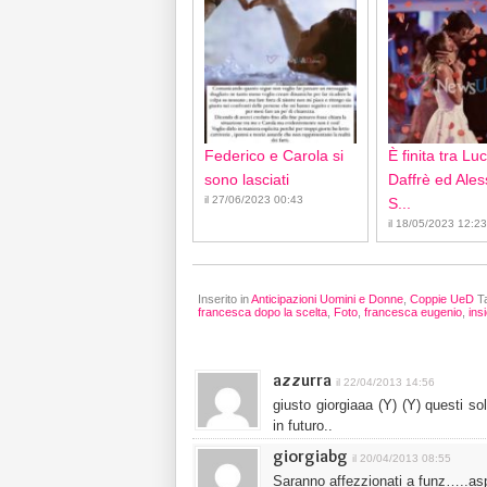
Federico e Carola si
È finita tra Lu
sono lasciati
Daffrè ed Ale
il 27/06/2023 00:43
S...
il 18/05/2023 12:23
Inserito in
Anticipazioni Uomini e Donne
,
Coppie UeD
T
francesca dopo la scelta
,
Foto
,
francesca eugenio
,
ins
azzurra
il 22/04/2013 14:56
giusto giorgiaaa (Y) (Y) questi
in futuro..
giorgiabg
il 20/04/2013 08:55
Saranno affezzionati a funz…..as