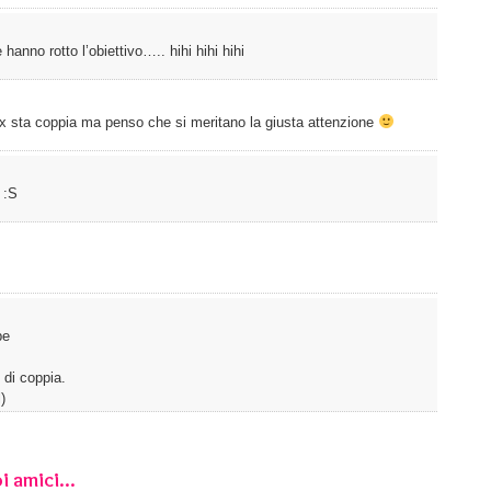
anno rotto l’obiettivo….. hihi hihi hihi
x sta coppia ma penso che si meritano la giusta attenzione
 :S
pe
 di coppia.
)
i amici...