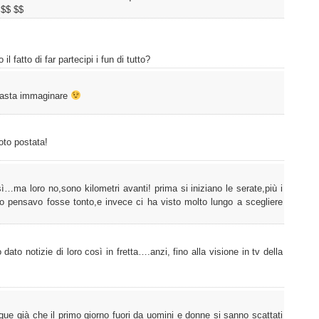
 $$ $$
 fatto di far partecipi i fun di tutto?
basta immaginare
oto postata!
…ma loro no,sono kilometri avanti! prima si iniziano le serate,più i
 pensavo fosse tonto,e invece ci ha visto molto lungo a scegliere
ato notizie di loro così in fretta….anzi, fino alla visione in tv della
e già che il primo giorno fuori da uomini e donne si sanno scattati