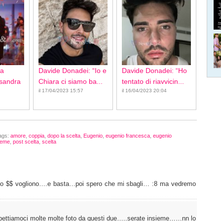
ca
Davide Donadei: “Io e
Davide Donadei: “Ho
ssandra
Chiara ci siamo ba...
tentato di riavvicin...
il 17/04/2023 15:57
il 16/04/2023 20:04
ags:
amore
,
coppia
,
dopo la scelta
,
Eugenio
,
eugenio francesca
,
eugenio
ieme
,
post scelta
,
scelta
 solo $$ vogliono….e basta…poi spero che mi sbagli… :8 ma vedremo
pettiamoci molte molte foto da questi due…..serate insieme……nn lo