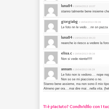
luna84
il 19/04/2013 10:07
stanno talmente bene insieme che h
giorgiabg
il 19/04/2013 09:39
Le foto nn le vedo….nn sn pazza 
luna84
il 19/04/2013 09:23
neanche io riesco a vedere la foro
elisa.c
il 19/04/2013 08:34
Non si vede niente!!!!!
annam
il 19/04/2013 08:29
Le foto non is vedono…. nope no
Non so se mi piacciono o no.
Stanno bene assieme, ma non sono il mio tipo
Almeno per ora….mai dire mai…nella vita. (hel
Ti è piaciuto? Condividilo con i tuo