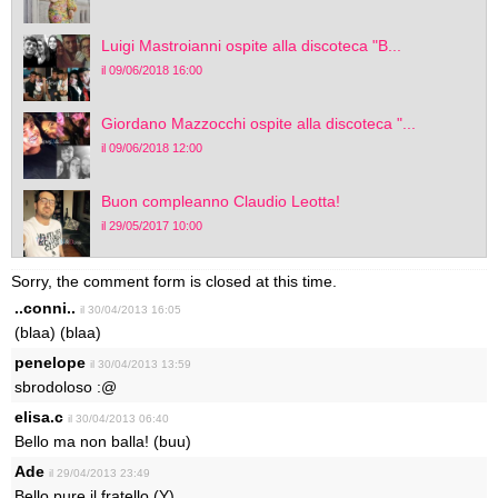
Luigi Mastroianni ospite alla discoteca "B...
il 09/06/2018 16:00
Giordano Mazzocchi ospite alla discoteca "...
il 09/06/2018 12:00
Buon compleanno Claudio Leotta!
il 29/05/2017 10:00
Sorry, the comment form is closed at this time.
..conni..
il 30/04/2013 16:05
(blaa) (blaa)
penelope
il 30/04/2013 13:59
sbrodoloso :@
elisa.c
il 30/04/2013 06:40
Bello ma non balla! (buu)
Ade
il 29/04/2013 23:49
Bello pure il fratello (Y)