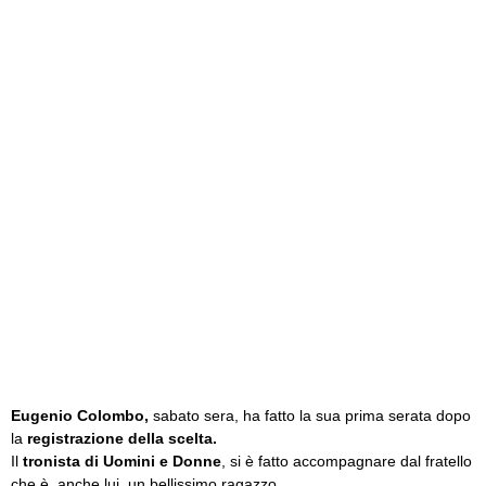
Eugenio Colombo,
sabato sera, ha fatto la sua prima serata dopo
la
registrazione della scelta.
Il
tronista di Uomini e Donne
, si è fatto accompagnare dal fratello
che è, anche lui, un bellissimo ragazzo.