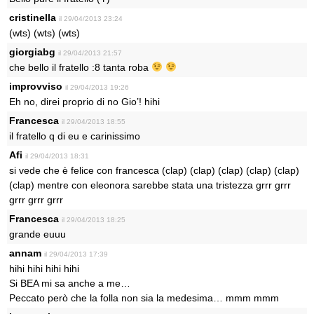
cristinella
il 29/04/2013 23:24
(wts) (wts) (wts)
giorgiabg
il 29/04/2013 21:57
che bello il fratello :8 tanta roba
improvviso
il 29/04/2013 19:26
Eh no, direi proprio di no Gio’! hihi
Francesca
il 29/04/2013 18:55
il fratello q di eu e carinissimo
Afi
il 29/04/2013 18:31
si vede che è felice con francesca (clap) (clap) (clap) (clap) (clap)
(clap) mentre con eleonora sarebbe stata una tristezza grrr grrr
grrr grrr grrr
Francesca
il 29/04/2013 18:25
grande euuu
annam
il 29/04/2013 17:39
hihi hihi hihi hihi
Si BEA mi sa anche a me…
Peccato però che la folla non sia la medesima… mmm mmm