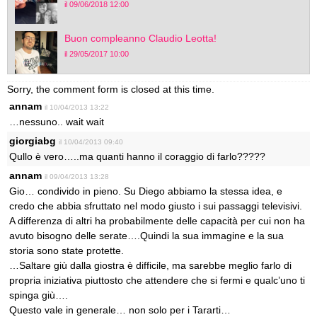
il 09/06/2018 12:00
Buon compleanno Claudio Leotta!
il 29/05/2017 10:00
Sorry, the comment form is closed at this time.
annam
il 10/04/2013 13:22
…nessuno.. wait wait
giorgiabg
il 10/04/2013 09:40
Qullo è vero…..ma quanti hanno il coraggio di farlo?????
annam
il 09/04/2013 13:28
Gio… condivido in pieno. Su Diego abbiamo la stessa idea, e
credo che abbia sfruttato nel modo giusto i sui passaggi televisivi.
A differenza di altri ha probabilmente delle capacità per cui non ha
avuto bisogno delle serate….Quindi la sua immagine e la sua
storia sono state protette.
…Saltare giù dalla giostra è difficile, ma sarebbe meglio farlo di
propria iniziativa piuttosto che attendere che si fermi e qualc’uno ti
spinga giù….
Questo vale in generale… non solo per i Tararti…