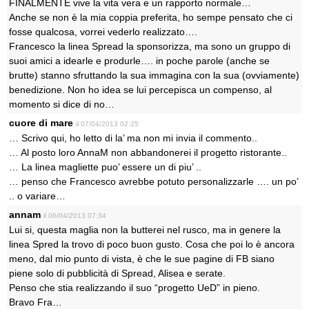
FINALMENTE vive la vita vera e un rapporto normale…
Anche se non è la mia coppia preferita, ho sempe pensato che ci
fosse qualcosa, vorrei vederlo realizzato….
Francesco la linea Spread la sponsorizza, ma sono un gruppo di
suoi amici a idearle e produrle…. in poche parole (anche se
brutte) stanno sfruttando la sua immagina con la sua (ovviamente)
benedizione. Non ho idea se lui percepisca un compenso, al
momento si dice di no…
cuore di mare
il 07/04/2013 02:25
… Scrivo qui, ho letto di la’ ma non mi invia il commento..
… Al posto loro AnnaM non abbandonerei il progetto ristorante..
… La linea magliette puo’ essere un di piu’ ..
… penso che Francesco avrebbe potuto personalizzarle …. un po’
.. o variare…
annam
il 06/04/2013 07:34
Lui si, questa maglia non la butterei nel rusco, ma in genere la
linea Spred la trovo di poco buon gusto. Cosa che poi lo è ancora
meno, dal mio punto di vista, è che le sue pagine di FB siano
piene solo di pubblicità di Spread, Alisea e serate.
Penso che stia realizzando il suo “progetto UeD” in pieno.
Bravo Fra…