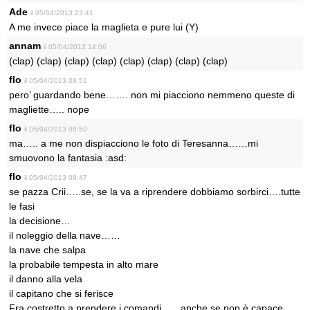
Ade
il 05/04/2013 23:41
A me invece piace la maglieta e pure lui (Y)
annam
il 05/04/2013 14:06
(clap) (clap) (clap) (clap) (clap) (clap) (clap) (clap)
flo
il 05/04/2013 08:51
pero’ guardando bene……. non mi piacciono nemmeno queste di
magliette….. nope
flo
il 05/04/2013 08:50
ma….. a me non dispiacciono le foto di Teresanna……mi
smuovono la fantasia :asd:
flo
il 05/04/2013 08:47
se pazza Crii…..se, se la va a riprendere dobbiamo sorbirci….tutte
le fasi
la decisione…
il noleggio della nave……
la nave che salpa
la probabile tempesta in alto mare
il danno alla vela
il capitano che si ferisce
Fra costretto a prendere i comandi……anche se non è capace,