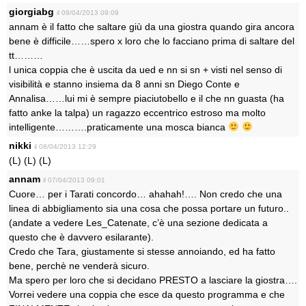
giorgiabg
il 09/04/2013 09:09
annam è il fatto che saltare giù da una giostra quando gira ancora
bene è difficile……spero x loro che lo facciano prima di saltare del
tt………
l unica coppia che è uscita da ued e nn si sn + visti nel senso di
visibilità e stanno insiema da 8 anni sn Diego Conte e
Annalisa……lui mi è sempre piaciutobello e il che nn guasta (ha
fatto anke la talpa) un ragazzo eccentrico estroso ma molto
intelligente……….praticamente una mosca bianca
nikki
il 08/04/2013 12:29
(L) (L) (L)
annam
il 07/04/2013 09:01
Cuore… per i Tarati concordo… ahahah!…. Non credo che una
linea di abbigliamento sia una cosa che possa portare un futuro..
(andate a vedere Les_Catenate, c’è una sezione dedicata a
questo che è davvero esilarante).
Credo che Tara, giustamente si stesse annoiando, ed ha fatto
bene, perchè ne venderà sicuro.
Ma spero per loro che si decidano PRESTO a lasciare la giostra….
Vorrei vedere una coppia che esce da questo programma e che