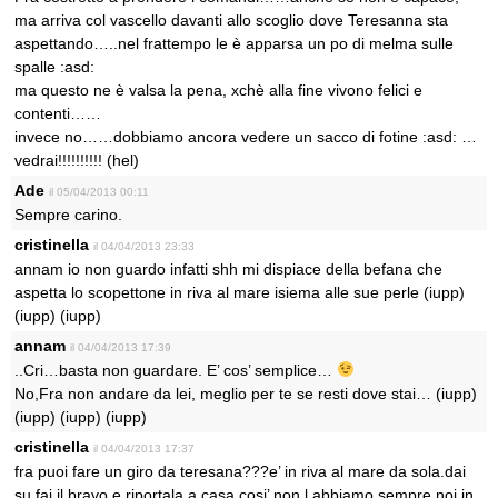
ma arriva col vascello davanti allo scoglio dove Teresanna sta
aspettando…..nel frattempo le è apparsa un po di melma sulle
spalle :asd:
ma questo ne è valsa la pena, xchè alla fine vivono felici e
contenti……
invece no……dobbiamo ancora vedere un sacco di fotine :asd: …
vedrai!!!!!!!!!! (hel)
Ade
il 05/04/2013 00:11
Sempre carino.
cristinella
il 04/04/2013 23:33
annam io non guardo infatti shh mi dispiace della befana che
aspetta lo scopettone in riva al mare isiema alle sue perle (iupp)
(iupp) (iupp)
annam
il 04/04/2013 17:39
..Cri…basta non guardare. E’ cos’ semplice…
No,Fra non andare da lei, meglio per te se resti dove stai… (iupp)
(iupp) (iupp) (iupp)
cristinella
il 04/04/2013 17:37
fra puoi fare un giro da teresana???e’ in riva al mare da sola.dai
su fai il bravo e riportala a casa,cosi’ non l abbiamo sempre noi in