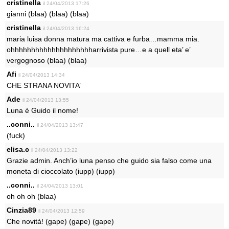
cristinella
il 24/04/2013 17:26
gianni (blaa) (blaa) (blaa)
cristinella
il 24/04/2013 16:24
maria luisa donna matura ma cattiva e furba…mamma mia.
ohhhhhhhhhhhhhhhhhhhharrivista pure…e a quell eta’ e’
vergognoso (blaa) (blaa)
Afi
il 24/04/2013 14:34
CHE STRANA NOVITA’
Ade
il 24/04/2013 13:55
Luna è Guido il nome!
..conni..
il 24/04/2013 13:47
(fuck)
elisa.c
il 24/04/2013 13:22
Grazie admin. Anch’io luna penso che guido sia falso come una
moneta di cioccolato (iupp) (iupp)
..conni..
il 24/04/2013 13:01
oh oh oh (blaa)
Cinzia89
il 24/04/2013 12:59
Che novità! (gape) (gape) (gape)