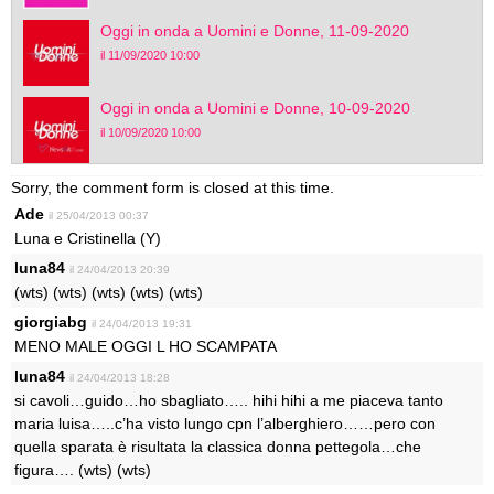
Oggi in onda a Uomini e Donne, 11-09-2020
il 11/09/2020 10:00
Oggi in onda a Uomini e Donne, 10-09-2020
il 10/09/2020 10:00
Sorry, the comment form is closed at this time.
Ade
il 25/04/2013 00:37
Luna e Cristinella (Y)
luna84
il 24/04/2013 20:39
(wts) (wts) (wts) (wts) (wts)
giorgiabg
il 24/04/2013 19:31
MENO MALE OGGI L HO SCAMPATA
luna84
il 24/04/2013 18:28
si cavoli…guido…ho sbagliato….. hihi hihi a me piaceva tanto
maria luisa…..c’ha visto lungo cpn l’alberghiero……pero con
quella sparata è risultata la classica donna pettegola…che
figura…. (wts) (wts)