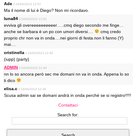
Ade
il 24/04/2013 12:57
Ma il nome di lui è Diego? Non mi ricordavo.
luna84
il 24/04/2013 12:52
evviva gli overeeeeeeeeeer…..cmq diego secondo me finge…
anche se barbara è un po con umori diversi….
cmq credo
proprio chr non va in onda….nei giorni di festa.non li fanno (Y)
mai….
cristinella
il 24/04/2013 12:40
(iupp) (party)
ADMIN
il 24/04/2013 12:40
nn lo so ancora però sec me domani nn va in onda. Appena lo so
ti dico
elisa.c
il 24/04/2013 12:36
Scusa admin sai se domani andrà in onda perché se si registro!!!!!
Contattaci
Search for: