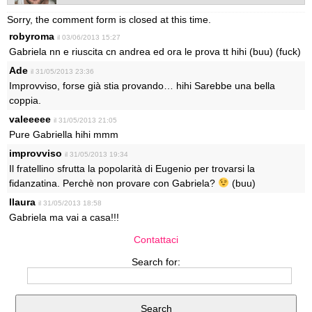
Sorry, the comment form is closed at this time.
robyroma
il 03/06/2013 15:27
Gabriela nn e riuscita cn andrea ed ora le prova tt hihi (buu) (fuck)
Ade
il 31/05/2013 23:36
Improvviso, forse già stia provando… hihi Sarebbe una bella
coppia.
valeeeee
il 31/05/2013 21:05
Pure Gabriella hihi mmm
improvviso
il 31/05/2013 19:34
Il fratellino sfrutta la popolarità di Eugenio per trovarsi la
fidanzatina. Perchè non provare con Gabriela?
(buu)
llaura
il 31/05/2013 18:58
Gabriela ma vai a casa!!!
Contattaci
Search for: