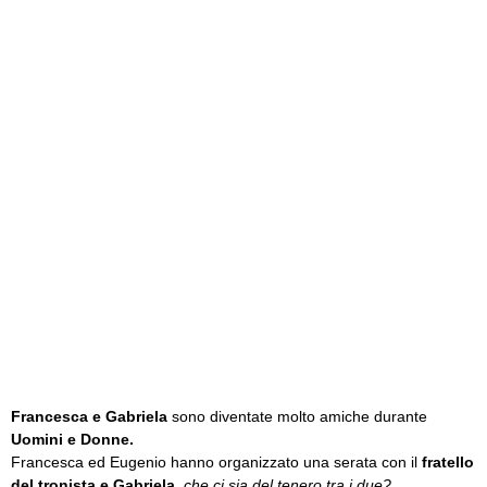
Francesca e Gabriela
sono diventate molto amiche durante
Uomini e Donne.
Francesca ed Eugenio hanno organizzato una serata con il
fratello
del tronista e Gabriela
,
che ci sia del tenero tra i due?