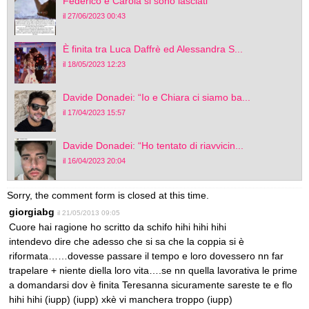
Federico e Carola si sono lasciati
il 27/06/2023 00:43
È finita tra Luca Daffrè ed Alessandra S...
il 18/05/2023 12:23
Davide Donadei: “Io e Chiara ci siamo ba...
il 17/04/2023 15:57
Davide Donadei: “Ho tentato di riavvicin...
il 16/04/2023 20:04
Sorry, the comment form is closed at this time.
giorgiabg
il 21/05/2013 09:05
Cuore hai ragione ho scritto da schifo hihi hihi hihi
intendevo dire che adesso che si sa che la coppia si è
riformata……dovesse passare il tempo e loro dovessero nn far
trapelare + niente diella loro vita….se nn quella lavorativa le prime
a domandarsi dov è finita Teresanna sicuramente sareste te e flo
hihi hihi (iupp) (iupp) xkè vi manchera troppo (iupp)