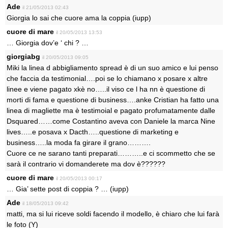
Ade
il 21/05/2013 02:43
Giorgia lo sai che cuore ama la coppia (iupp)
cuore di mare
il 20/05/2013 13:53
… Giorgia dov’e ‘ chi ? …
giorgiabg
il 20/05/2013 09:05
Miki la linea d abbigliamento spread è di un suo amico e lui penso
che faccia da testimonial….poi se lo chiamano x posare x altre
linee e viene pagato xkè no…..il viso ce l ha nn è questione di
morti di fama e questione di business….anke Cristian ha fatto una
linea di magliette ma è testimoial e pagato profumatamente dalle
Dsquared……come Costantino aveva con Daniele la marca Nine
lives…..e posava x Dacth…..questione di marketing e
business…..la moda fa girare il grano……….
Cuore ce ne sarano tanti preparati………..e ci scommetto che se
sarà il contrario vi domanderete ma dov è??????
cuore di mare
il 20/05/2013 00:17
… Gia’ sette post di coppia ? … (iupp)
Ade
il 18/05/2013 09:42
matti, ma si lui riceve soldi facendo il modello, è chiaro che lui farà
le foto (Y)