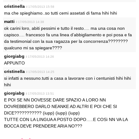
cristinella
il 17/05/2013 15:58
ma che spieghiamo..so tutti cemi assetati di fama hihi hihi
matti
il 17/05/2013 14:38
ok carini loro, abiti pessimi e tutto il resto…. ma una cosa non
capisco…. francesco fa una linea d’abbigliamento e poi posa e fa
da testimonial con la sua ragazza per la concorrenza????????
qualcuno mi sa spiegare????
giorgiabg
il 17/05/2013 14:26
APPUNTO
cristinella
il 17/05/2013 14:25
si infatti a nessuno.tutti a casa a lavorare con i centunisti hihi hihi
hihi
giorgiabg
il 17/05/2013 13:51
E POI SE NN DOVESSE DARE SPAZIO A LORO NN
DOVREBBERO DARLO NEANKE AD ALTRI E POI CHE SI
DICE??????????? (iupp) (iupp) (iupp)
TUTTE CON LA LINGUA A POSTO DOPO…..E COSì NN VA LA
BOCCA DEVE PRENDERE ARIA NO???