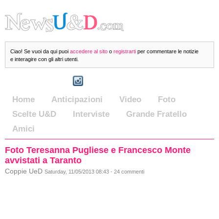
Ciao! Se vuoi da qui puoi
accedere al sito
o
registrarti
per commentare le notizie
e interagire con gli altri utenti.
Home
Anticipazioni
Video
Foto
Scelte U&D
Interviste
Grande Fratello
Amici
Foto Teresanna Pugliese e Francesco Monte
avvistati a Taranto
Coppie UeD
Saturday, 11/05/2013 08:43 - 24 commenti