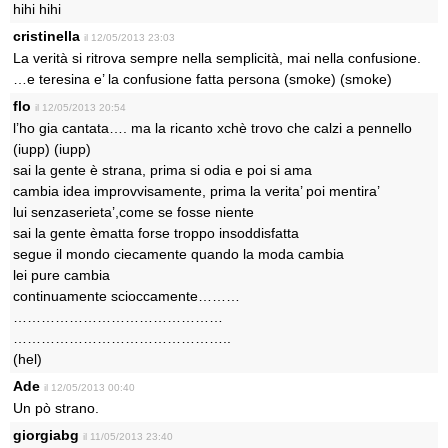
hihi hihi
cristinella
il 12/05/2013 23:03
La verità si ritrova sempre nella semplicità, mai nella confusione.
…e teresina e’ la confusione fatta persona (smoke) (smoke)
flo
il 12/05/2013 20:54
l’ho gia cantata…. ma la ricanto xchè trovo che calzi a pennello
(iupp) (iupp)
sai la gente è strana, prima si odia e poi si ama
cambia idea improvvisamente, prima la verita’ poi mentira’
lui senzaserieta’,come se fosse niente
sai la gente èmatta forse troppo insoddisfatta
segue il mondo ciecamente quando la moda cambia
lei pure cambia
continuamente scioccamente………
………………………………………
………………………………………..
(hel)
Ade
il 12/05/2013 00:40
Un pò strano.
giorgiabg
il 11/05/2013 23:40