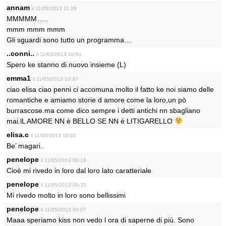
annam
il 11/05/2013 11:18
MMMMM…..
mmm mmm mmm
Gli sguardi sono tutto un programma…
..conni..
il 11/05/2013 10:51
Spero ke stanno di.nuovo insieme (L)
emma1
il 11/05/2013 10:37
ciao elisa ciao penni ci accomuna molto il fatto ke noi siamo delle
romantiche e amiamo storie d amore come la loro,un pò
burrascose.ma come dico sempre i detti antichi nn sbagliano
mai.lL AMORE NN è BELLO SE NN è LITIGARELLO
elisa.c
il 11/05/2013 10:02
Be’ magari..
penelope
il 11/05/2013 09:16
Cioè mi rivedo in loro dal loro lato caratteriale
penelope
il 11/05/2013 09:15
Mi rivedo molto in loro sono bellissimi
penelope
il 11/05/2013 09:07
Maaa speriamo kiss non vedo l ora di saperne di più. Sono