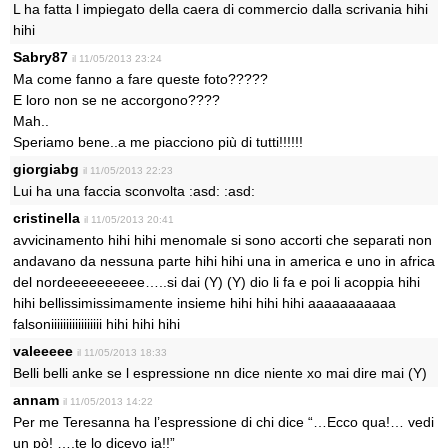
L ha fatta l impiegato della caera di commercio dalla scrivania hihi
hihi
Sabry87
il 11/05/2013 23:24
Ma come fanno a fare queste foto?????
E loro non se ne accorgono????
Mah..
Speriamo bene..a me piacciono più di tutti!!!!!!
giorgiabg
il 11/05/2013 22:23
Lui ha una faccia sconvolta :asd: :asd:
cristinella
il 11/05/2013 20:41
avvicinamento hihi hihi menomale si sono accorti che separati non
andavano da nessuna parte hihi hihi una in america e uno in africa
del nordeeeeeeeeee…..si dai (Y) (Y) dio li fa e poi li acoppia hihi
hihi bellissimissimamente insieme hihi hihi hihi aaaaaaaaaaa
falsoniiiiiiiiiiiiiiiii hihi hihi hihi
valeeeee
il 11/05/2013 18:33
Belli belli anke se l espressione nn dice niente xo mai dire mai (Y)
annam
il 11/05/2013 14:22
Per me Teresanna ha l’espressione di chi dice “…Ecco qua!… vedi
un pò! ….te lo dicevo ja!!”