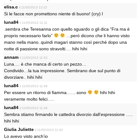
elisa.c
il 11/05/2013 13:22
Si le facce non promettono niente di buono! (cry) l
luna84
il 11/05/2013 12:11
.sembra che Teresanna con quello sguardo o gli dica “Fra ma è
proprio necessario farlo”
…però dicono che li hanno visto
mano nella mano..quindi magari stanno così perché dopo una
notte di passione sono stravolti…. hihi hihi
annam
il 11/05/2013 11:52
Luna…. è che manca di certo un pezzo…
Condivido…la tua impressione. Sembrano due sul punto di
divorziare.. hihi hihi
luna84
il 11/05/2013 11:49
Per essere un ritorno di fiamma…….sono
hihi hihi
veramente molto felici…..
luna84
il 11/05/2013 11:48
Sembra stiamo firmando le cattedra divorzio dall’espressione …..
hihi hihi
Giulia Juliette
il 11/05/2013 11:43
Lo avevo visto anch’io