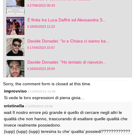
il 27/06/2023 00:43
È finita tra Luca Daffrè ed Alessandra S...
il 18/05/2023 12:23
Davide Donadei: “Io e Chiara ci siamo ba...
il 17/04/2023 15:57
Davide Donadei: “Ho tentato di riavvicin...
il 16/04/2023 20:04
Sorry, the comment form is closed at this time.
improvviso
il 13/05/2013 14:08
Si vede le loro espressioni di piena gioia…
cristinella
il 12/05/2013 23:06
wait Il nostro errore più grande è quello di cercare negli altri le
qualità che non hanno, trascurando di esaltare quelle qualità che
invece realmente possiedono.
(iupp) (iupp) (iupp) teresina tu che’ qualita’ possiedi????????????