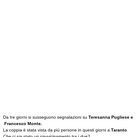
Da tre giorni si susseguono segnalazioni su
Teresanna Pugliese e
Francesco Monte.
La coppia è stata vista da più persone in questi giorni a
Taranto
.
Che ci sia stato un riavvicinamento tra i due?