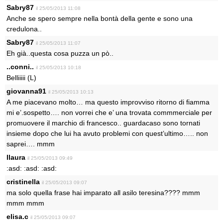
Sabry87
il 25/05/2013 11:08
Anche se spero sempre nella bontà della gente e sono una
credulona..
Sabry87
il 25/05/2013 11:07
Eh già..questa cosa puzza un pò..
..conni..
il 25/05/2013 10:18
Belliiiii (L)
giovanna91
il 25/05/2013 10:13
A me piacevano molto… ma questo improvviso ritorno di fiamma
mi e’.sospetto…. non vorrei che e’ una trovata commmerciale per
promuovere il marchio di francesco.. guardacaso sono tornati
insieme dopo che lui ha avuto problemi con quest’ultimo….. non
saprei…. mmm
llaura
il 25/05/2013 09:49
:asd: :asd: :asd:
cristinella
il 25/05/2013 09:07
ma solo quella frase hai imparato all asilo teresina???? mmm
mmm mmm
elisa.c
il 25/05/2013 09:07