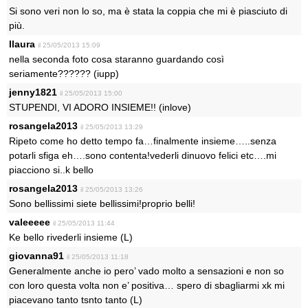
Si sono veri non lo so, ma è stata la coppia che mi è piasciuto di
più.
llaura
il 25/05/2013 15:09
nella seconda foto cosa staranno guardando così
seriamente?????? (iupp)
jenny1821
il 25/05/2013 15:00
STUPENDI, VI ADORO INSIEME!! (inlove)
rosangela2013
il 25/05/2013 13:29
Ripeto come ho detto tempo fa…finalmente insieme…..senza
potarli sfiga eh….sono contenta!vederli dinuovo felici etc….mi
piacciono si..k bello
rosangela2013
il 25/05/2013 13:26
Sono bellissimi siete bellissimi!proprio belli!
valeeeee
il 25/05/2013 11:44
Ke bello rivederli insieme (L)
giovanna91
il 25/05/2013 11:18
Generalmente anche io pero’ vado molto a sensazioni e non so
con loro questa volta non e’ positiva… spero di sbagliarmi xk mi
piacevano tanto tsnto tanto (L)