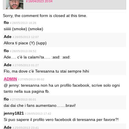
il 16/04/2023 20:04
Sorry, the comment form is closed at this time.
flo
il 28/05/2013 18:26
siiiiii (smoke) (smoke)
Ade
il 28/05/2013 12:07
Allora ti piace (Y) (iupp)
flo
il 28/05/2013 09:52
Ade…. c’è la calami’ta….. :asd: :asd:
Ade
il 27/05/2013 01:27
Flo, ma dove c’è Teresanna tu stai sempre hihi
ADMIN
il 27/05/2013 00:02
@ jenny: teresanna non ha un profilo facebook, scrive solo ogni
tanto nella sua pagina fb.
flo
il 27/05/2013 00:01
dai dai che i fans aumentano…….bravi!
jenny1821
il 26/05/2013 17:42
Si puo sapere il profilo vero facebook di teresanna per favore?!
Ade
il 25/05/2013 23:41