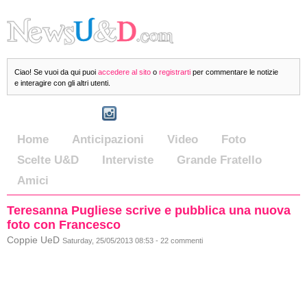
Ciao! Se vuoi da qui puoi
accedere al sito
o
registrarti
per commentare le notizie
e interagire con gli altri utenti.
Home
Anticipazioni
Video
Foto
Scelte U&D
Interviste
Grande Fratello
Amici
Teresanna Pugliese scrive e pubblica una nuova
foto con Francesco
Coppie UeD
Saturday, 25/05/2013 08:53 - 22 commenti