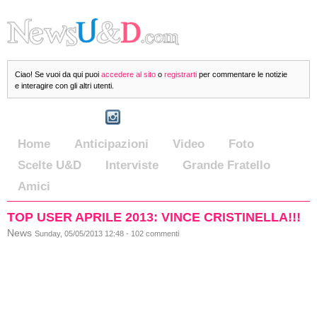
Ciao! Se vuoi da qui puoi
accedere al sito
o
registrarti
per commentare le notizie
e interagire con gli altri utenti.
Home
Anticipazioni
Video
Foto
Scelte U&D
Interviste
Grande Fratello
Amici
TOP USER APRILE 2013: VINCE CRISTINELLA!!!
News
Sunday, 05/05/2013 12:48 - 102 commenti