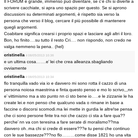
Il FORUM è grande, immenso può diventare, se c’è chi si diverte a
scrivere cacchiate, si apra uno spazio per questo. Se si aprono
discussioni su determinati argomenti, è rispetto sia verso la
persona che verso il blog, cercare il più possibile di mantenere
quegli argomenti.
Coabitare significa crearsi i proprio spazi e lasciare agli altri il loro.
Bon, ho finito….su tutto il resto Cri…. non rispondo, non credo ne
valga nemmeno la pena.. (hel)
cristinella
il 08/05/2013 10:36
e un ultima cosa…….e’ lei che crea alleanza.sbagliando
ovviamente
cristinella
il 08/05/2013 10:34
flo tranquilla vado via io e davvero mi sono rotta il cazzo di una
persona noiosa maestrina e finta.questo penso e mo lo scrivo,,,nn
e’ vittimismo ma a sto punto nn ci sto bene io…..e le zizzanie le ha
create lei.e non penso che qualcuno vada o rimane in base a
faccine o discorsi scomodi.ma lei mette in gurdia le altre!se pensa
che ci sono persone finte tra noi che cazzo ci sta a fare qua??
perche’ nn va con teresina a fare serate di moralismo??ma
davvero oh..ma chi si crede di essere???e tu pensi che continuo
con le sue bassezze???no flo………come disse 1821 ho una vita