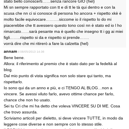
stato bello conoscerti……senza rancore GIO (hel)
Mi sn sempre rapportato con tt e di tt le tà qui dentro e con la
scusa che nn ci si conosce di persona ho ancora + rispetto xkè è
molto facile equivocare……….siccome io il rispetto lo do mi
piacerebbe che tt avessero questo tono così nn è stato ed io l ho
rimarcato……sarà pesante ma è quello che insegno tt i gg ai miei
figli……..rispetto si da e rispetto si prende…….
vorrà dire che mi ritirerò a fare la calzetta (hel)
annam
il 08/05/2013 14:36
Bene bene.
Allora: il riferimento al premio che è stato dato per la fedeltà al
blog.
Dal mio punto di vista significa non solo stare qui tanto, ma
rispettarlo.
Io sono qui da un anno e più, e ci TENGO AL BLOG…non a
vincere. Se avessi viluto farlo, avevo ottime chance per farlo,
chance che non ho usato.
Sei tu Cri che mi ha detto che voleva VINCERE SU DI ME. Cosa
che trovo assurda.
Scriviamo articoli per dieletto, si deve vincere TUTTE, in modo da
leggere cose diverse e non sempre con lo stesso stile.