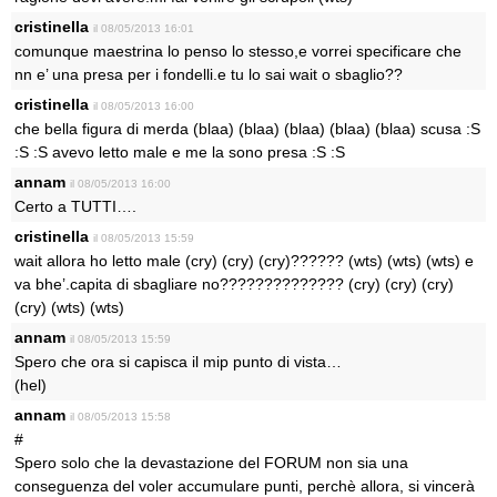
cristinella
il 08/05/2013 16:01
comunque maestrina lo penso lo stesso,e vorrei specificare che
nn e’ una presa per i fondelli.e tu lo sai wait o sbaglio??
cristinella
il 08/05/2013 16:00
che bella figura di merda (blaa) (blaa) (blaa) (blaa) (blaa) scusa :S
:S :S avevo letto male e me la sono presa :S :S
annam
il 08/05/2013 16:00
Certo a TUTTI….
cristinella
il 08/05/2013 15:59
wait allora ho letto male (cry) (cry) (cry)?????? (wts) (wts) (wts) e
va bhe’.capita di sbagliare no?????????????? (cry) (cry) (cry)
(cry) (wts) (wts)
annam
il 08/05/2013 15:59
Spero che ora si capisca il mip punto di vista…
(hel)
annam
il 08/05/2013 15:58
#
Spero solo che la devastazione del FORUM non sia una
conseguenza del voler accumulare punti, perchè allora, si vincerà