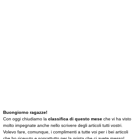
Buongiorno ragazze!
Con oggi chiudiamo la
classifica di questo mese
che vi ha visto
molto impegnate anche nello scrivere degli articoli tutti vostri.
Volevo fare, comunque, i complimenti a tutte voi per i bei articoli
che ho ricevuto e soprattutto per la grinta che ci avete messo!