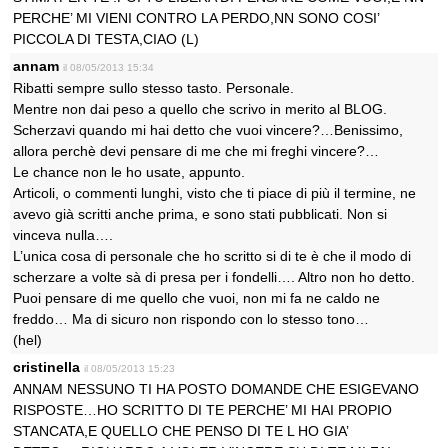
PERCHE’ MI VIENI CONTRO LA PERDO,NN SONO COSI’
PICCOLA DI TESTA,CIAO (L)
annam
il 08/05/2013 15:34
Ribatti sempre sullo stesso tasto. Personale.
Mentre non dai peso a quello che scrivo in merito al BLOG.
Scherzavi quando mi hai detto che vuoi vincere?…Benissimo,
allora perchè devi pensare di me che mi freghi vincere?…
Le chance non le ho usate, appunto.
Articoli, o commenti lunghi, visto che ti piace di più il termine, ne
avevo già scritti anche prima, e sono stati pubblicati. Non si
vinceva nulla….
L’unica cosa di personale che ho scritto si di te è che il modo di
scherzare a volte sà di presa per i fondelli…. Altro non ho detto.
Puoi pensare di me quello che vuoi, non mi fa ne caldo ne
freddo… Ma di sicuro non rispondo con lo stesso tono…
(hel)
cristinella
il 08/05/2013 15:23
ANNAM NESSUNO TI HA POSTO DOMANDE CHE ESIGEVANO
RISPOSTE…HO SCRITTO DI TE PERCHE’ MI HAI PROPIO
STANCATA,E QUELLO CHE PENSO DI TE L HO GIA’