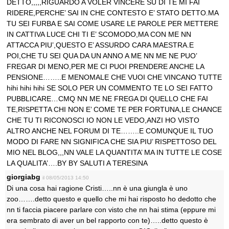
DETTO,,,,,RIGUARDO A VOLER VINCERE SU DI TE MI FAI
RIDERE,PERCHE’ SAI IN CHE CONTESTO E’ STATO DETTO.MA
TU SEI FURBA E SAI COME USARE LE PAROLE PER METTERE
IN CATTIVA LUCE CHI TI E’ SCOMODO,MA CON ME NN
ATTACCA PIU’,QUESTO E’ ASSURDO CARA MAESTRA.E
POI,CHE TU SEI QUA DA UN ANNO A ME NN ME NE PUO’
FREGAR DI MENO,PER ME CI PUOI PRENDERE ANCHE LA
PENSIONE……..E MENOMALE CHE VUOI CHE VINCANO TUTTE
hihi hihi hihi SE SOLO PER UN COMMENTO TE LO SEI FATTO
PUBBLICARE…CMQ NN ME NE FREGA DI QUELLO CHE FAI
TE,RISPETTA CHI NON E’ COME TE PER FORTUNA,LE CHANCE
CHE TU TI RICONOSCI IO NON LE VEDO,ANZI HO VISTO
ALTRO ANCHE NEL FORUM DI TE……..E COMUNQUE IL TUO
MODO DI FARE NN SIGNIFICA CHE SIA PIU’ RISPETTOSO DEL
MIO NEL BLOG,,,NN VALE LA QUANTITA’ MA IN TUTTE LE COSE
LA QUALITA’….BY BY SALUTI A TERESINA
giorgiabg
il 08/05/2013 14:50
Di una cosa hai ragione Cristi…..nn è una giungla è uno
zoo…….detto questo e quello che mi hai risposto ho dedotto che
nn ti faccia piacere parlare con visto che nn hai stima (eppure mi
era sembrato di aver un bel rapporto con te)…..detto questo è