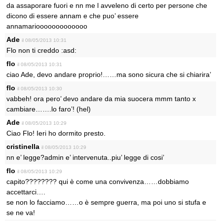
da assaporare fuori e nn me l avveleno di certo per persone che
dicono di essere annam e che puo’ essere
annamariooooooooooooo
Ade
il 08/05/2013 10:31
Flo non ti creddo :asd:
flo
il 08/05/2013 10:31
ciao Ade, devo andare proprio!……ma sono sicura che si chiarira’
flo
il 08/05/2013 10:30
vabbeh! ora pero’ devo andare da mia suocera mmm tanto x
cambiare…….lo faro’! (hel)
Ade
il 08/05/2013 10:29
Ciao Flo! Ieri ho dormito presto.
cristinella
il 08/05/2013 10:29
nn e’ legge?admin e’ intervenuta..piu’ legge di cosi’
flo
il 08/05/2013 10:29
capito???????? qui è come una convivenza……dobbiamo
accettarci….
se non lo facciamo……o è sempre guerra, ma poi uno si stufa e
se ne va!