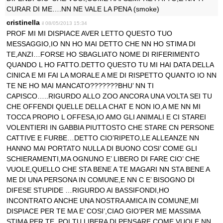
CURAR DI ME….NN NE VALE LA PENA (smoke)
cristinella
il 08/05/2013 15:34
PROF MI MI DISPIACE AVER LETTO QUESTO TUO
MESSAGGIO,IO NN HO MAI DETTO CHE NN HO STIMA DI
TE,ANZI…FORSE HO SBAGLIATO NOME DI RIFERIMENTO
QUANDO L HO FATTO.DETTO QUESTO TU MI HAI DATA DELLA
CINICA E MI FAI LA MORALE A ME DI RISPETTO QUANTO IO NN
TE NE HO MAI MANCATO???????BHU’ NN TI
CAPISCO…..RIGURDO ALLO ZOO ANCORA UNA VOLTA SEI TU
CHE OFFENDI QUELLE DELLA CHAT E NON IO,A ME NN MI
TOCCA PROPIO L OFFESA,IO AMO GLI ANIMALI E CI STAREI
VOLENTIERI IN GABBIA PIUTTOSTO CHE STARE CN PERSONE
CATTIVE E FURBE…DETTO CIO’RIPETO,LE ALLEANZE NN
HANNO MAI PORTATO NULLA DI BUONO COSI’ COME GLI
SCHIERAMENTI,MA OGNUNO E’ LIBERO DI FARE CIO’ CHE
VUOLE,QUELLO CHE STA BENE A TE MAGARI NN STA BENE A
ME DI UNA PERSONA IN COMUNE,E NN C E’ BISOGNO DI
DIFESE STUPIDE …RIGURDO AI BASSIFONDI,HO
INCONTRATO ANCHE UNA NOSTRA AMICA IN COMUNE,MI
DISPIACE PER TE MA E’ COSI’,CIAO GIO’PER ME MASSIMA
STIMA PER TE .POI TU LIBERA DI PENSARE COME VUOI,E NN