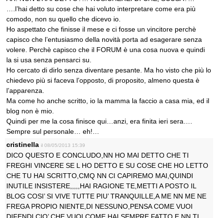
….l’hai detto su cose che hai voluto interpretare come era più
comodo, non su quello che dicevo io.
Ho aspettato che finisse il mese e ci fosse un vincitore perchè
capisco che l’entusiasmo della novità porta ad esagerare senza
volere. Perchè capisco che il FORUM è una cosa nuova e quindi
la si usa senza pensarci su.
Ho cercato di dirlo senza diventare pesante. Ma ho visto che più lo
chiedevo più si faceva l’opposto, di proposito, almeno questa è
l’apparenza.
Ma come ho anche scritto, io la mamma la faccio a casa mia, ed il
blog non è mio.
Quindi per me la cosa finisce qui…anzi, era finita ieri sera….
Sempre sul personale… eh!…
cristinella
il 08/05/2013 15:39
DICO QUESTO E CONCLUDO,NN HO MAI DETTO CHE TI
FREGHI VINCERE SE L HO DETTO E SU COSE CHE HO LETTO
CHE TU HAI SCRITTO,CMQ NN CI CAPIREMO MAI,QUINDI
INUTILE INSISTERE,,,,,HAI RAGIONE TE,METTI A POSTO IL
BLOG COSI’ SI VIVE TUTTE PIU’ TRANQUILLE,A ME NN ME NE
FREGA PROPIO NIENTE,DI NESSUNO,PENSA COME VUOI
DIFENDI CIO’ CHE VUOI,COME HAI SEMPRE FATTO,E NN TI