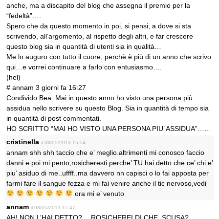
anche, ma a discapito del blog che assegna il premio per la
“fedeltà”….
Spero che da questo momento in poi, si pensi, a dove si sta
scrivendo, all’argomento, al rispetto degli altri, e far crescere
questo blog sia in quantità di utenti sia in qualità…
Me lo auguro con tutto il cuore, perchè è più di un anno che scrivo
qui…e vorrei continuare a farlo con entusiasmo….
(hel)
# annam 3 giorni fa 16:27
Condivido Bea. Mai in questo anno ho visto una persona più
assidua nello scrivere su questo Blog. Sia in quantità di tempo sia
in quantità di post commentati.
HO SCRITTO “MAI HO VISTO UNA PERSONA PIU’ ASSIDUA”……
cristinella
il 08/05/2013 15:54
annam shh shh taccio che e’ meglio.altrimenti mi conosco faccio
danni e poi mi pento,rosicheresti perche’ TU hai detto che ce’ chi e’
piu’ asiduo di me..uffff..ma davvero nn capisci o lo fai apposta per
farmi fare il sangue fezza e mi fai venire anche il tic nervoso,vedi
ora mi e’ venuto
annam
il 08/05/2013 15:47
AH! NON L’HAI DETTO?… ROSICHEREI DI CHE, SCUSA?…