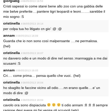
giorgiabg
il 08/05/2013 19:53
Cristi sapessi io come starei bene allo zoo con una gabbia delle
mie belve preferite….pantere tigri leopardi e leoni……..sarebbe il
mio sogno :S
cristinella
il 08/05/2013 16:14
per colpa tua ho litigato cn gio’ :@ :@
annam
il 08/05/2013 16:09
Guarda che io non sono così malpensante ….ne permalosa.
(hel)
cristinella
il 08/05/2013 16:07
no davvero odio e un modo di dire nel senso.:mannaggia a me.dai
scusami :S
annam
il 08/05/2013 16:05
Cri…. come prima… pensa quello che vuoi.. (hel)
cristinella
il 08/05/2013 16:04
ho sbaglito le faccine vicino all odio…..nn erano quelle….e’ un
modo di dire :@
cristinella
il 08/05/2013 16:04
cavolo ora sono dispiaciuta
ti odio annam :8 :8 :8 sempre
ragione devi avere.mi fai venire gli scrupoli (wts)