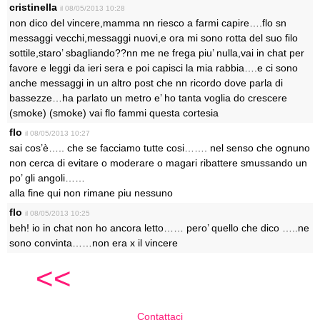
cristinella
il 08/05/2013 10:28
non dico del vincere,mamma nn riesco a farmi capire….flo sn
messaggi vecchi,messaggi nuovi,e ora mi sono rotta del suo filo
sottile,staro’ sbagliando??nn me ne frega piu’ nulla,vai in chat per
favore e leggi da ieri sera e poi capisci la mia rabbia….e ci sono
anche messaggi in un altro post che nn ricordo dove parla di
bassezze…ha parlato un metro e’ ho tanta voglia do crescere
(smoke) (smoke) vai flo fammi questa cortesia
flo
il 08/05/2013 10:27
sai cos’è….. che se facciamo tutte cosi……. nel senso che ognuno
non cerca di evitare o moderare o magari ribattere smussando un
po’ gli angoli……
alla fine qui non rimane piu nessuno
flo
il 08/05/2013 10:25
beh! io in chat non ho ancora letto…… pero’ quello che dico …..ne
sono convinta……non era x il vincere
<<
Contattaci