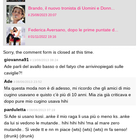
Brando, il nuovo tronista di Uomini e Donn...
il 25/08/2023 20:07
Federica Aversano, dopo le prime puntate d...
il 01/11/2022 19:16
Sorry, the comment form is closed at this time.
giovanna91
il 13/06/2013 08:24
Ade parli del avallo basso o del fatyo che arrivinopiegati sulle
caviglie?!
Ade
il 08/06/2013 23:52
Ma questa moda non è di adesso, mi ricordo che gli amici di mio
cugino usavano e quisto c’è più di 10 anni. Mia zia già criticava e
dopo pure mio cugino usava hihi
parduletta
il 08/06/2013 07:19
Si Ade si usano kosì..anke il mio raga li usa più o meno ks..anke
da lui si vedono le mutande.. hihi hihi hihi !ma al mare zero
mutande.. Sì vede tt e nn m piace (wts) (wts) (wts) m fa senso!
(drunk) (drunk)