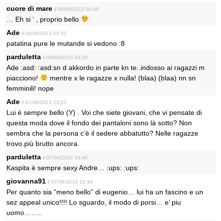
cuore di mare
il 08/06/2013 01:09
… Eh si ‘ , proprio bello
Ade
il 08/06/2013 00:52
patatina pure le mutande si vedono :8
parduletta
il 08/06/2013 00:20
Ade :asd: :asd:sn d akkordo in parte kn te..indosso ai ragazzi m
piacciono!
mentre x le ragazze x nulla! (blaa) (blaa) nn sn
femminili! nope
Ade
il 07/06/2013 23:52
Lui è sempre bello (Y) . Voi che siete giovani, che vi pensate di
questa moda dove il fondo dei pantaloni sono là sotto? Non
sembra che la persona c’è il sedere abbatutto? Nelle ragazze
trovo più brutto ancora.
parduletta
il 07/06/2013 18:46
Kaspita è sempre sexy Andre… :ups: :ups:
giovanna91
il 07/06/2013 15:34
Per quanto sia “meno bello” di eugenio… lui ha un fascino e un
sez appeal unico!!!! Lo sguardo, il modo di porsi… e’ piu
uomo……..