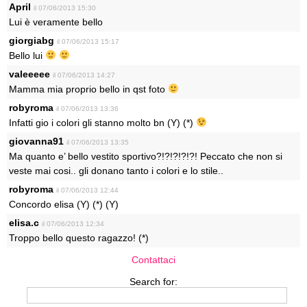
April
il 07/06/2013 15:30
Lui è veramente bello
giorgiabg
il 07/06/2013 15:17
Bello lui
valeeeee
il 07/06/2013 14:27
Mamma mia proprio bello in qst foto
robyroma
il 07/06/2013 13:36
Infatti gio i colori gli stanno molto bn (Y) (*)
giovanna91
il 07/06/2013 13:35
Ma quanto e’ bello vestito sportivo?!?!?!?!?! Peccato che non si
veste mai cosi.. gli donano tanto i colori e lo stile..
robyroma
il 07/06/2013 12:44
Concordo elisa (Y) (*) (Y)
elisa.c
il 07/06/2013 12:34
Troppo bello questo ragazzo! (*)
Contattaci
Search for: