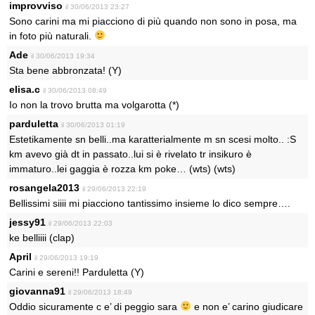
improvviso
il 30/06/2013 23:27
Sono carini ma mi piacciono di più quando non sono in posa, ma
in foto più naturali.
Ade
il 30/06/2013 19:34
Sta bene abbronzata! (Y)
elisa.c
il 30/06/2013 08:49
Io non la trovo brutta ma volgarotta (*)
parduletta
il 30/06/2013 01:19
Estetikamente sn belli..ma karatterialmente m sn scesi molto.. :S
km avevo già dt in passato..lui si è rivelato tr insikuro è
immaturo..lei gaggia è rozza km poke… (wts) (wts)
rosangela2013
il 29/06/2013 22:19
Bellissimi siiii mi piacciono tantissimo insieme lo dico sempre….
jessy91
il 29/06/2013 22:03
ke belliiii (clap)
April
il 29/06/2013 19:19
Carini e sereni!! Parduletta (Y)
giovanna91
il 29/06/2013 18:49
Oddio sicuramente c e’ di peggio sara
e non e’ carino giudicare