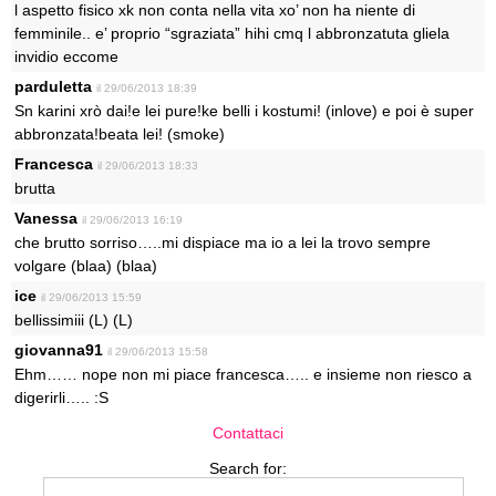
l aspetto fisico xk non conta nella vita xo’ non ha niente di
femminile.. e’ proprio “sgraziata” hihi cmq l abbronzatuta gliela
invidio eccome
parduletta
il 29/06/2013 18:39
Sn karini xrò dai!e lei pure!ke belli i kostumi! (inlove) e poi è super
abbronzata!beata lei! (smoke)
Francesca
il 29/06/2013 18:33
brutta
Vanessa
il 29/06/2013 16:19
che brutto sorriso…..mi dispiace ma io a lei la trovo sempre
volgare (blaa) (blaa)
ice
il 29/06/2013 15:59
bellissimiii (L) (L)
giovanna91
il 29/06/2013 15:58
Ehm…… nope non mi piace francesca….. e insieme non riesco a
digerirli….. :S
Contattaci
Search for: