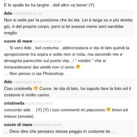
E le spalle ke ha larghe ..dell altro va bene! (Y)
Ade
il 03/07/2013 01:23
Non si vede per la posizione che lei sta. Lei è larga su e più stretta
giù, è del proprio corpo, però si lei avesse meno seni sarebbe
meglio.
cuore di mare
il 02/07/2013 22:48
… Si vero Ade , bel costume , abbronzatura e sta di lato quindi la
sproporzione tra sopra e sotto non si nota, ma secondo me e’
dimagrita parecchio sul punto vita , i ” rotolini ” che si
intravedevano dai vestiti non ci sono
… Non penso ci sia Photoshop .
Ade
il 02/07/2013 06:10
Ciao cristinella
Cuore, lei sta di lato, ha saputo fare la foto ed il
costume è molto carino.
cristinella
il 02/07/2013 00:57
concordo ade… (Y) (Y) i tuoi commenti mi piacciono
brevi ed
intensi (smoke)
cuore di mare
il 01/07/2013 19:55
… Devo dire che pensavo stesse peggio in costume lei ..