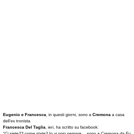
Eugenio e Francesca
, in questi giorni, sono a
Cremona
a casa
dell’ex tronista.
Francesca Del Taglia
, ieri, ha scritto su facebook:
“Ci siete?? come state? Io vi spio sempre… sono a Cremona da Eu