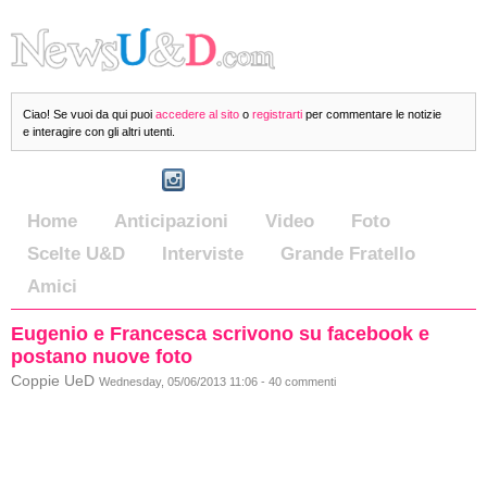
Ciao! Se vuoi da qui puoi
accedere al sito
o
registrarti
per commentare le notizie
e interagire con gli altri utenti.
Home
Anticipazioni
Video
Foto
Scelte U&D
Interviste
Grande Fratello
Amici
Eugenio e Francesca scrivono su facebook e
postano nuove foto
Coppie UeD
Wednesday, 05/06/2013 11:06 - 40 commenti