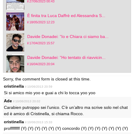
il 27/06/2023 00:43
È finita tra Luca Daffrè ed Alessandra S...
il 18/05/2023 12:23
Davide Donadei: “Io e Chiara ci siamo ba...
il 17/04/2023 15:57
Davide Donadei: “Ho tentato di riavvicin...
il 16/04/2023 20:04
Sorry, the comment form is closed at this time.
cristinella
il 10/06/2013 20:59
Si si amico mio yoo e guai a chi lo tocca yoo yoo
Ade
il 10/06/2013 20:02
Carabien putroppo sei l’unico. C’è un’altro ma scrive solo nel chat
ed è amico di Cristinella, si chiama Rocco.
cristinella
il 10/06/2013 15:33
proffffffff (Y) (Y) (Y) (Y) (Y) (Y) concordo (Y) (Y) (Y) (Y) (Y) (Y) (Y)