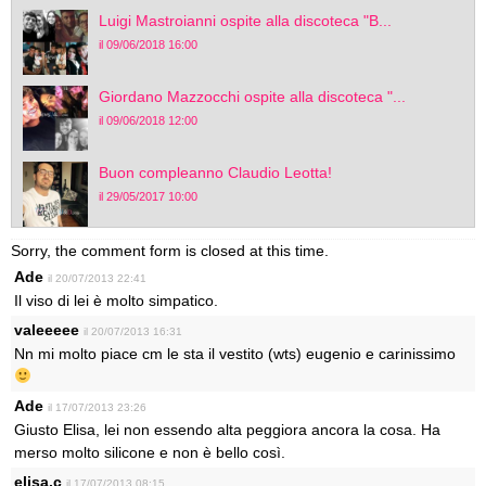
Luigi Mastroianni ospite alla discoteca "B...
il 09/06/2018 16:00
Giordano Mazzocchi ospite alla discoteca "...
il 09/06/2018 12:00
Buon compleanno Claudio Leotta!
il 29/05/2017 10:00
Sorry, the comment form is closed at this time.
Ade
il 20/07/2013 22:41
Il viso di lei è molto simpatico.
valeeeee
il 20/07/2013 16:31
Nn mi molto piace cm le sta il vestito (wts) eugenio e carinissimo
Ade
il 17/07/2013 23:26
Giusto Elisa, lei non essendo alta peggiora ancora la cosa. Ha
merso molto silicone e non è bello così.
elisa.c
il 17/07/2013 08:15