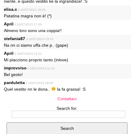
niente..e questo vestito ke la ingrandisce! :S
elisa.c
il 16/07/2013 18:43
Patatina magra non è! (*)
April
il 16/07/2013 17:00
Almeno loro sono una coppia!!
stefania87
il 16/07/2013 15:31
Na nn ci siamo uffa che p.. (gape)
April
il 16/07/2013 12:51
Mi piacciono proprio tanto (inlove)
improvviso
il 16/07/2013 11:14
Bel gesto!
parduletta
il 16/07/2013 09:05
Quel vestito nn le dona..
la fa grassa! :S
Contattaci
Search for: