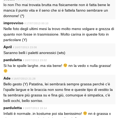
Io non l’ho mai trovata brutta ma fisicamente non è fatta bene le
manca il punto vita e il seno che si è fattela fanno sembrare un
donnone! (*)
improvviso
il 17/07/2013 00:10
Nelle foto degli ultimi mesi la trovo molto meno volgare e grezza di
quanto non fosse in trasmissione. Molto carina in queste foto in
particolare (Y)
April
il 16/07/2013 23:06
Saranno belli i paletti anoressici (wts)
parduletta
il 16/07/2013 23:02
Si ha le spalle larghe..ma sta bene!
nn la vedo x nulla grassa!
Ade
il 16/07/2013 21:28
Bello gesto (Y) Patatina, lei sembrarà sempre grassa perchè c’è
l’spalle largue e le braccia non sono fine e queste tipo di vestito la
fa sembrare più grassa su e fina giù, comunque è simpatica, c’è
belli occhi, bello sorriso.
parduletta
il 16/07/2013 19:14
Infatti è normale..in kostume poi sta benissimo!
nn è grassa x