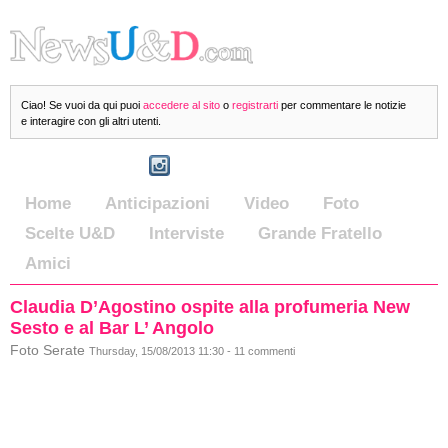
Ciao! Se vuoi da qui puoi
accedere al sito
o
registrarti
per commentare le notizie
e interagire con gli altri utenti.
Home
Anticipazioni
Video
Foto
Scelte U&D
Interviste
Grande Fratello
Amici
Claudia D’Agostino ospite alla profumeria New
Sesto e al Bar L’ Angolo
Foto Serate
Thursday, 15/08/2013 11:30 - 11 commenti