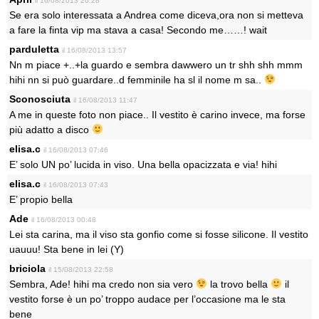
il 16/08/2013 20:28
Se era solo interessata a Andrea come diceva,ora non si metteva
a fare la finta vip ma stava a casa! Secondo me……! wait
parduletta
il 16/08/2013 13:57
Nn m piace +..+la guardo e sembra dawwero un tr shh shh mmm
hihi nn si può guardare..d femminile ha sl il nome m sa..
Sconosciuta
il 16/08/2013 11:47
A me in queste foto non piace.. Il vestito è carino invece, ma forse
più adatto a disco
elisa.c
il 16/08/2013 07:46
E’ solo UN po’ lucida in viso. Una bella opacizzata e via! hihi
elisa.c
il 16/08/2013 07:43
E’ propio bella
Ade
il 16/08/2013 00:48
Lei sta carina, ma il viso sta gonfio come si fosse silicone. Il vestito
uauuu! Sta bene in lei (Y)
briciola
il 15/08/2013 22:58
Sembra, Ade! hihi ma credo non sia vero
la trovo bella
il
vestito forse è un po’ troppo audace per l’occasione ma le sta
bene