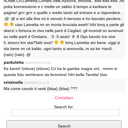
ril,Ade,Cri,Lametta,Conato,Vale,Azzurra, Briciola.. kiss kiss kiss ,ho
poka konnessione e c mette un sakko d tempo a karikare le
pagine! grrr grrr x quello c metto tanto ad entrare e a rispondere..
:@ :@ e ieri alla fine mi è venuto il nervoso e ho lasciato perdere..
ciao Lametta nn sn morta bruciata eeeh! hihi kmq a parte gli
skerzi x fortuna io vivo nelle parti d Cagliari..gli incendi sn avvenuti
su nelle parti d Oristano.. :S :S aiuto! :8 :8 Ops kavolo Ice vive
lì..tesoro km stai?fatti viva!!
kmq Lametta sto bene..oggi si
sta bene nn cè kaldo..ogni tanto si annuvola..m sa ke +tardì..
(rain) (rain) :@
parduletta
il 09/08/2013 13:24
Ke karini! (inlove) (inlove) Cri ha le gambe magre xró.. mmm in
questa foto sembrano da femmina! hihi bella Taretta! kiss
cristinella
il 09/08/2013 11:15
Ma come cavolo ti vesti (blaa) (blaa) ???
Contattaci
Search for: