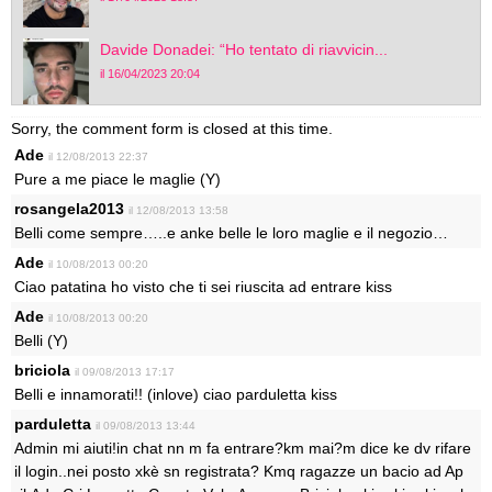
Davide Donadei: “Ho tentato di riavvicin...
il 16/04/2023 20:04
Sorry, the comment form is closed at this time.
Ade
il 12/08/2013 22:37
Pure a me piace le maglie (Y)
rosangela2013
il 12/08/2013 13:58
Belli come sempre…..e anke belle le loro maglie e il negozio…
Ade
il 10/08/2013 00:20
Ciao patatina ho visto che ti sei riuscita ad entrare kiss
Ade
il 10/08/2013 00:20
Belli (Y)
briciola
il 09/08/2013 17:17
Belli e innamorati!! (inlove) ciao parduletta kiss
parduletta
il 09/08/2013 13:44
Admin mi aiuti!in chat nn m fa entrare?km mai?m dice ke dv rifare
il login..nei posto xkè sn registrata? Kmq ragazze un bacio ad Ap