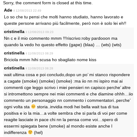
Sorry, the comment form is closed at this time.
Ade
il 12/08/2013 22:49
Lo so che tu pensi che molti hanno studiato, hanno lavorato e
queste persone arrivano più facilmente, però non è solo lei eh!!
cristinella
il 12/08/2013 09:23
Nn c e il mio commento mmm !!!riscrivo:roby pardooon ma
quando la vedo ho questo effetto (gape) (blaa) … (wts) (wts)
cristinella
il 11/08/2013 08:29
Briciola mmm hihi scusa ho sbagliato nome kiss
cristinella
il 11/08/2013 08:28
wait ultima cosa e poi concludo,dopo un po’ mi stanco rispondere
a cagate (smoke) (smoke) (smoke) :ma iio nn mi ispiro mai ai
commenti cge leggo scrivo i miei pensieri nn capisco perche’ altre
si intromettono sempre nei miei commenti e che diamine ohhh…iio
commento un personaggio nn commento i commentatori..perche’
ogni volta sta
storia..invidia modi hei bella wait tua di tua
positiva e io la mia…a volte sembra che si parla di voi per come
reagite lasciate in pace chi nn la pensa come voi…spero di
essermi spiegata bene (smoke) al mondo esiste anche l
indifferenza
(hel)