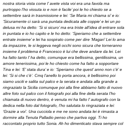
nostra storia vista come l’ avete vista voi era una favola ma
purtroppo l’ho vissuta io e non è facile’ poi le ho chiesto se a
settembre sarà in trasmissione e lei: ‘Se Maria mi chiama si’ e io:
‘Sicuramente ci sarà una puntata dedicata alle coppie’ e lei un po
delusa mi ha detto: ‘Si si sicuro’ ma era triste all’idea di entrare sola
in puntata e io ho capito e le ho detto: ‘Speriamo che a settembre
entrate insieme’ e lei ha sospirato come per dire ‘Magari’ Lei lo ama
da impazzire, le si leggeva negli occhi sono sicura che torneranno
insieme il problema è Francesco è lui che deve andare da lei. Lei
ha fatto tanto l’ ha detto, comunque era bellissima, gentilissima, un
amore tenerissima, poi le ho chiesto come ha fatto a sopportare
Tina e lei: ‘E’ stata dura’ e io: ‘Speriamo che quest’ anno non c’è’ e
lei: ‘Si si che c’è’. Cmq l’anello lo porta ancora, è bellissimo poi
siamo usciti e salita sul palco e la serata e andata alla grande a
ringraziato la Sicilia comunque poi alla fine abbiamo fatto di nuovo
altre foto sul palco con il fotografo poi alla fine della serata l’ho
chiamata di nuovo dentro, è venuta mi ha fatto l’ autografo con la
dedica nella foto dal fotografo, l’ho salutata lo ringraziata e lei:
‘Grazie a voi’. Una cucciola e me ne sono andata lei è rimasta a
dormire alla Tenuta Palladio penso che partiva oggi. Ti ho
raccontato proprio tutto Sonia. Ah ho dimenticato stava sempre col