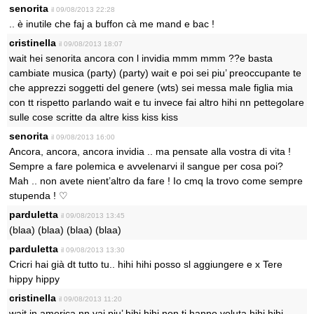
senorita
il 09/08/2013 22:28
.. è inutile che faj a buffon cà me mand e bac !
cristinella
il 09/08/2013 18:07
wait hei senorita ancora con l invidia mmm mmm ??e basta
cambiate musica (party) (party) wait e poi sei piu’ preoccupante te
che apprezzi soggetti del genere (wts) sei messa male figlia mia
con tt rispetto parlando wait e tu invece fai altro hihi nn pettegolare
sulle cose scritte da altre kiss kiss kiss
senorita
il 09/08/2013 16:00
Ancora, ancora, ancora invidia .. ma pensate alla vostra di vita !
Sempre a fare polemica e avvelenarvi il sangue per cosa poi?
Mah .. non avete nient’altro da fare ! Io cmq la trovo come sempre
stupenda ! ♡
parduletta
il 09/08/2013 13:45
(blaa) (blaa) (blaa) (blaa)
parduletta
il 09/08/2013 13:30
Cricri hai già dt tutto tu.. hihi hihi posso sl aggiungere e x Tere
hippy hippy
cristinella
il 09/08/2013 11:20
wait in america nn vai piu’ hihi hihi non ti hanno voluta hihi hihi