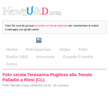
Ciao! Se vuoi da qui puoi
accedere al sito
o
registrarti
per commentare le notizie
e interagire con gli altri utenti.
Home
Anticipazioni
Video
Foto
Scelte U&D
Interviste
Grande Fratello
Amici
Foto serata Teresanna Pugliese alla Tenuta
Palladio a Riesi (CL)
Foto Serate
Friday, 09/08/2013 08:48 - 20 commenti