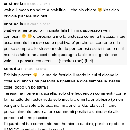
cristinella
il 11/08/2013 08:11
wait e il modo nn sei te a stabilirlo….che sia chiaro
kiss ciao
briciola piacere mio hihi
cristinella
il 11/08/2013 08:08
wait veramente sono milanista hihi hihi ma apprezzo i veri
campioni
e teresina a me fa tristezza come fa tristezza il tuo
accanimento hihi e se sono ripetitiva e’ perche’ sn coerente e la
penso sempre allo stesso modo..tu per cortesia scrivi il tuo e nn il
mio kiss hihi io nn accetto chi guadagna facile e c e gente che
vale…tu pensala cm credi….. (smoke) (hel) (hel)
senorita
il 10/08/2013 18:43
Briciola piacere
.. a me da fastidio il modo in cui si dicono le
cose e quando una persona e ripetitiva e dice sempre le stesse
cose, dopo un po stufa !
Teresanna non è mia sorella, solo che leggendo i commenti (come
fanno tutte del resto) vedo solo insulti .. e mi fa arrabbiare (e non
vengono fatti solo a teresanna, ma anche Kla, Ele ecc) .. cmq
personalmente tendo a fare commenti positivi e quindi solo alle
persone che mi piacciono.
Riguardo al tuo commento non ho niente da dire, perche ripeto, e
il MODO in cui si dicono le cose !