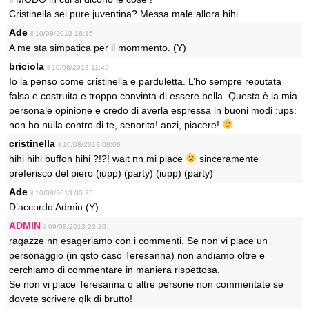
Cristinella sei pure juventina? Messa male allora hihi
Ade
il 10/08/2013 16:16
A me sta simpatica per il mommento. (Y)
briciola
il 10/08/2013 11:42
Io la penso come cristinella e parduletta. L’ho sempre reputata
falsa e costruita e troppo convinta di essere bella. Questa è la mia
personale opinione e credo di averla espressa in buoni modi :ups:
non ho nulla contro di te, senorita! anzi, piacere!
cristinella
il 10/08/2013 08:06
hihi hihi buffon hihi ?!?! wait nn mi piace
sinceramente
preferisco del piero (iupp) (party) (iupp) (party)
Ade
il 10/08/2013 00:25
D’accordo Admin (Y)
ADMIN
il 09/08/2013 23:20
ragazze nn esageriamo con i commenti. Se non vi piace un
personaggio (in qsto caso Teresanna) non andiamo oltre e
cerchiamo di commentare in maniera rispettosa.
Se non vi piace Teresanna o altre persone non commentate se
dovete scrivere qlk di brutto!