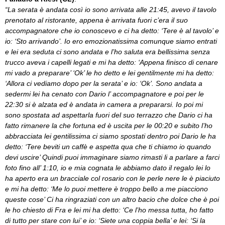
“La serata è andata così io sono arrivata alle 21:45, avevo il tavolo
prenotato al ristorante, appena è arrivata fuori c’era il suo
accompagnatore che io conoscevo e ci ha detto: ‘Tere è al tavolo’ e
io: ‘Sto arrivando’. Io ero emozionatissima comunque siamo entrati
e lei era seduta ci sono andata e l’ho saluta era bellissima senza
trucco aveva i capelli legati e mi ha detto: ‘Appena finisco di cenare
mi vado a preparare’ ‘Ok’ le ho detto e lei gentilmente mi ha detto:
‘Allora ci vediamo dopo per la serata’ e io: ‘Ok’. Sono andata a
sedermi lei ha cenato con Dario l’ accompagnatore e poi per le
22:30 si è alzata ed è andata in camera a prepararsi. Io poi mi
sono spostata ad aspettarla fuori del suo terrazzo che Dario ci ha
fatto rimanere la che fortuna ed è uscita per le 00:20 e subito l’ho
abbracciata lei gentilissima ci siamo spostati dentro poi Dario le ha
detto: ‘Tere beviti un caffè e aspetta qua che ti chiamo io quando
devi uscire’ Quindi puoi immaginare siamo rimasti li a parlare a farci
foto fino all’ 1:10, io e mia cognata le abbiamo dato il regalo lei lo
ha aperto era un bracciale col rosario con le perle nere le è piaciuto
e mi ha detto: ‘Me lo puoi mettere è troppo bello a me piacciono
queste cose’ Ci ha ringraziati con un altro bacio che dolce che è poi
le ho chiesto di Fra e lei mi ha detto: ‘Ce l’ho messa tutta, ho fatto
di tutto per stare con lui’ e io: ‘Siete una coppia bella’ e lei: ‘Si la