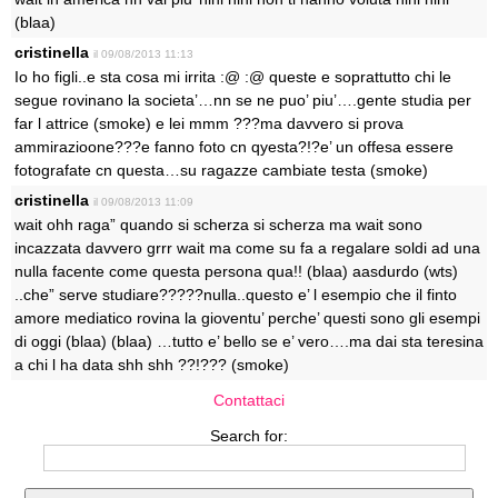
(blaa)
cristinella
il 09/08/2013 11:13
Io ho figli..e sta cosa mi irrita :@ :@ queste e soprattutto chi le
segue rovinano la societa’…nn se ne puo’ piu’….gente studia per
far l attrice (smoke) e lei mmm ???ma davvero si prova
ammirazioone???e fanno foto cn qyesta?!?e’ un offesa essere
fotografate cn questa…su ragazze cambiate testa (smoke)
cristinella
il 09/08/2013 11:09
wait ohh raga” quando si scherza si scherza ma wait sono
incazzata davvero grrr wait ma come su fa a regalare soldi ad una
nulla facente come questa persona qua!! (blaa) aasdurdo (wts)
..che” serve studiare?????nulla..questo e’ l esempio che il finto
amore mediatico rovina la gioventu’ perche’ questi sono gli esempi
di oggi (blaa) (blaa) …tutto e’ bello se e’ vero….ma dai sta teresina
a chi l ha data shh shh ??!??? (smoke)
Contattaci
Search for: