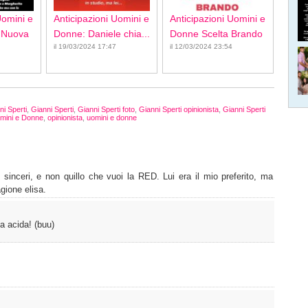
Uomini e
Anticipazioni Uomini e
Anticipazioni Uomini e
 Nuova
Donne: Daniele chia...
Donne Scelta Brando
il 19/03/2024 17:47
il 12/03/2024 23:54
ni Sperti
,
Gianni Sperti
,
Gianni Sperti foto
,
Gianni Sperti opinionista
,
Gianni Sperti
omini e Donne
,
opinionista
,
uomini e donne
o sinceri, e non quillo che vuoi la RED. Lui era il mio preferito, ma
gione elisa.
la acida! (buu)