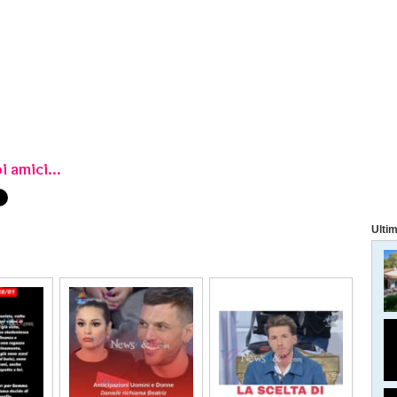
i amici...
Ultim