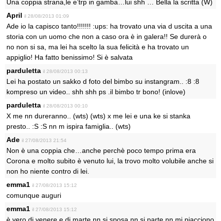
Una coppia strana,le e’trp in gamba…lui shh … Bella la scritta (W)
April
il 28/08/2013 01:09
Ade io la capisco tanto!!!!!!! :ups: ha trovato una via d uscita a una
storia con un uomo che non a caso ora è in galera!! Se durerà o
no non si sa, ma lei ha scelto la sua felicità e ha trovato un
appiglio! Ha fatto benissimo! Si è salvata
parduletta
il 28/08/2013 00:13
Lei ha postato un sakko d foto del bimbo su instangram.. :8 :8
kompreso un video.. shh shh ps .il bimbo tr bono! (inlove)
parduletta
il 28/08/2013 00:10
X me nn dureranno.. (wts) (wts) x me lei e una ke si stanka
presto.. :S :S nn m ispira famiglia.. (wts)
Ade
il 27/08/2013 21:54
Non è una coppia che…anche perchè poco tempo prima era
Corona e molto subito è venuto lui, la trovo molto volubile anche si
non ho niente contro di lei.
emma1
il 27/08/2013 15:12
comunque auguri
emma1
il 27/08/2013 15:12
è vero di venere e di marte nn si sposa nn si parte.nn mi piacciono