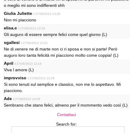
o meglio mi sono indifferenti shh
Giulia Juliette
il 27/08/2013 13:26
Non mi piacciono
elisa.c
il 27/08/2013 13:20
Gli auguro di essere sempre felici come quel giorno (L)
sgallesi
il 27/08/2013 13:01
Ne di venere ne di marte non ci ri sposa e non si parte! Però
auguro loro tanta felicità mi piacciono molto come coppia! (L)
April
il 27/08/2013 12:16
Viva l amore (L)
improvviso
il 27/08/2013 12:06
Si sono tenuti sul semplice e classico, non me lo aspettavo. Mi
piacciono.
Ade
il 27/08/2013 10:05
Sembrano che stano felici, almeno per il mommento vedo così (L)
Contattaci
Search for: