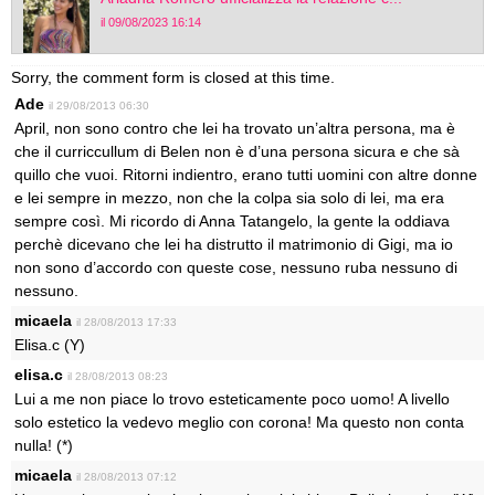
il 09/08/2023 16:14
Sorry, the comment form is closed at this time.
Ade
il 29/08/2013 06:30
April, non sono contro che lei ha trovato un’altra persona, ma è
che il curriccullum di Belen non è d’una persona sicura e che sà
quillo che vuoi. Ritorni indientro, erano tutti uomini con altre donne
e lei sempre in mezzo, non che la colpa sia solo di lei, ma era
sempre così. Mi ricordo di Anna Tatangelo, la gente la oddiava
perchè dicevano che lei ha distrutto il matrimonio di Gigi, ma io
non sono d’accordo con queste cose, nessuno ruba nessuno di
nessuno.
micaela
il 28/08/2013 17:33
Elisa.c (Y)
elisa.c
il 28/08/2013 08:23
Lui a me non piace lo trovo esteticamente poco uomo! A livello
solo estetico la vedevo meglio con corona! Ma questo non conta
nulla! (*)
micaela
il 28/08/2013 07:12