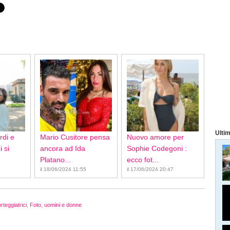
Ultim
rdi e
Mario Cusitore pensa
Nuovo amore per
 si
ancora ad Ida
Sophie Codegoni :
Platano...
ecco fot...
il 18/06/2024 11:55
il 17/06/2024 20:47
rteggiatrici
,
Foto
,
uomini e donne