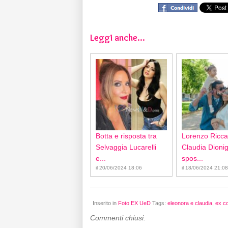
Leggi anche...
Botta e risposta tra
Lorenzo Ricca
Selvaggia Lucarelli
Claudia Dionigi
e...
spos...
il 20/06/2024 18:06
il 18/06/2024 21:08
Inserito in
Foto EX UeD
Tags:
eleonora e claudia
,
ex co
Commenti chiusi.