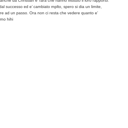
anche da Christian e Tara che hanno vissuto il loro rapporto.
al successo ed e’ cambiato mplto, spero si dia un limite,
empre ad un passo. Ora non ci resta che vedere quanto e’
mo hihi