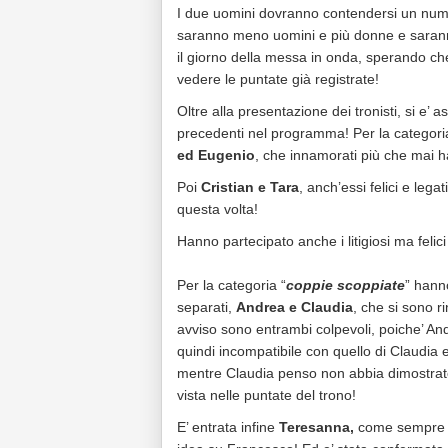
I due uomini dovranno contendersi un nume
saranno meno uomini e più donne e sarann
il giorno della messa in onda, sperando c
vedere le puntate già registrate!
Oltre alla presentazione dei tronisti, si e’ a
precedenti nel programma! Per la categor
ed Eugenio
, che innamorati più che mai 
Poi
Cristian e Tara
, anch’essi felici e lega
questa volta!
Hanno partecipato anche i litigiosi ma felic
Per la categoria “
coppie scoppiate
” hann
separati,
Andrea e Claudia
, che si sono ri
avviso sono entrambi colpevoli, poiche’ And
quindi incompatibile con quello di Claudia e
mentre Claudia penso non abbia dimostrato
vista nelle puntate del trono!
E’ entrata infine
Teresanna,
come sempre a