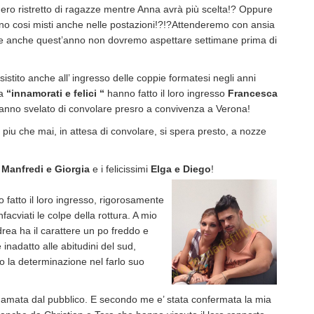
ro ristretto di ragazze mentre Anna avrà più scelta!? Oppure
o cosi misti anche nelle postazioni!?!?Attenderemo con ansia
he anche quest’anno non dovremo aspettare settimane prima di
ssistito anche all’ ingresso delle coppie formatesi negli anni
ia
“innamorati e felici “
hanno fatto il loro ingresso
Francesca
hanno svelato di convolare presro a convivenza a Verona!
ti piu che mai, in attesa di convolare, si spera presto, a nozze
i
Manfredi e Giorgia
e i felicissimi
Elga e Diego
!
o fatto il loro ingresso, rigorosamente
nfacviati le colpe della rottura. A mio
rea ha il carattere un po freddo e
 inadatto alle abitudini del sud,
 la determinazione nel farlo suo
mata dal pubblico. E secondo me e’ stata confermata la mia