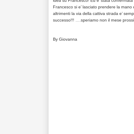
idea su Francesco! Ed e’ stata confermata 
Francesco si e’ lasciato prendere la mano d
altrimenti la via della cattiva strada e’ s
successo!!! ….speriamo non il mese prossi
By Giovanna