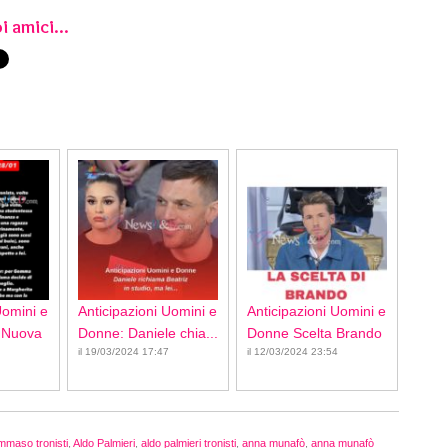
i amici...
Uomini e
Anticipazioni Uomini e
Anticipazioni Uomini e
 Nuova
Donne: Daniele chia...
Donne Scelta Brando
il 19/03/2024 17:47
il 12/03/2024 23:54
mmaso tronisti
,
Aldo Palmieri
,
aldo palmieri tronisti
,
anna munafò
,
anna munafò