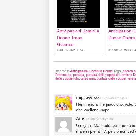
Anticipazioni Uomini e
Anticipazioni 
Donne Trono
Donne Chiara
Gianmar...
...
il 30/01/2025 12:40
il 29/01/2025 14:23
Inserito in
Anticipazioni Uomini e Donne
Tags:
andrea e
Francesca
,
puntata
,
puntata delle coppie di Uomini e 
delle coppie foto
,
teresanna puntata delle coppie
,
teres
improvviso
il 12/09/2013 13:01
Nemmeno a me piacciono, Ade. S
che vogliono. nope
Ade
il 11/09/2013 23:39
Giorgia e Manfreddi per me sono b
male in piena TV, perciò non vedr