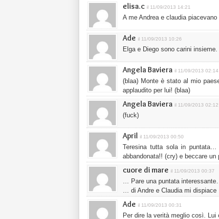
elisa.c
il 11/09/2013 14:21
A me Andrea e claudia piacevano
Ade
il 11/09/2013 10:26
Elga e Diego sono carini insieme.
Angela Baviera
il 11/09/2013 02:14
(blaa) Monte è stato al mio pae
applaudito per lui! (blaa)
Angela Baviera
il 11/09/2013 02:12
(fuck)
April
il 11/09/2013 00:50
Teresina tutta sola in puntata…
abbandonata!! (cry) e beccare un p
cuore di mare
il 11/09/2013 00:37
… Pare una puntata interessante… s
… di Andre e Claudia mi dispiace 
Ade
il 11/09/2013 00:31
Per dire la verità meglio così. Lui 