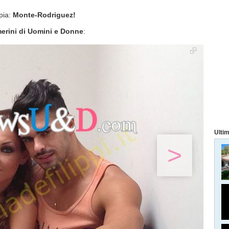
pia:
Monte-Rodriguez!
merini di Uomini e Donne
:
Ultim
>