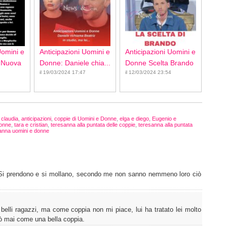
Uomini e
Anticipazioni Uomini e
Anticipazioni Uomini e
 Nuova
Donne: Daniele chia...
Donne Scelta Brando
il 19/03/2024 17:47
il 12/03/2024 23:54
 claudia
,
anticipazioni
,
coppie di Uomini e Donne
,
elga e diego
,
Eugenio e
Donne
,
tara e cristian
,
teresanna alla puntata delle coppie
,
teresanna alla puntata
anna uomini e donne
i prendono e si mollano, secondo me non sanno nemmeno loro ciò
elli ragazzi, ma come coppia non mi piace, lui ha tratato lei molto
ò mai come una bella coppia.