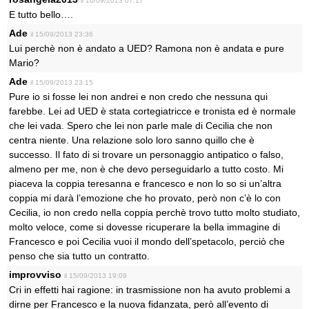
il 16/09/2013 07:17
E tutto bello….
Ade
il 15/09/2013 23:36
Lui perchè non è andato a UED? Ramona non è andata e pure
Mario?
Ade
il 15/09/2013 23:15
Pure io si fosse lei non andrei e non credo che nessuna qui
farebbe. Lei ad UED è stata cortegiatricce e tronista ed è normale
che lei vada. Spero che lei non parle male di Cecilia che non
centra niente. Una relazione solo loro sanno quillo che è
successo. Il fato di si trovare un personaggio antipatico o falso,
almeno per me, non è che devo perseguidarlo a tutto costo. Mi
piaceva la coppia teresanna e francesco e non lo so si un’altra
coppia mi darà l’emozione che ho provato, però non c’è lo con
Cecilia, io non credo nella coppia perchè trovo tutto molto studiato,
molto veloce, come si dovesse ricuperare la bella immagine di
Francesco e poi Cecilia vuoi il mondo dell’spetacolo, perciò che
penso che sia tutto un contratto.
improvviso
il 15/09/2013 19:09
Cri in effetti hai ragione: in trasmissione non ha avuto problemi a
dirne per Francesco e la nuova fidanzata, però all’evento di