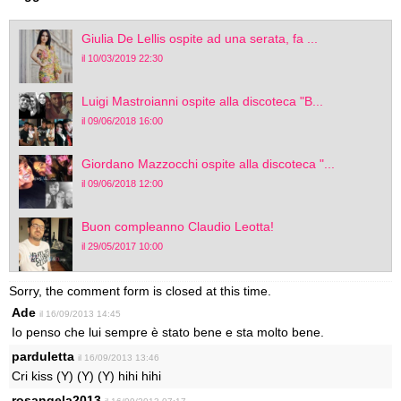
Giulia De Lellis ospite ad una serata, fa ...
il 10/03/2019 22:30
Luigi Mastroianni ospite alla discoteca "B...
il 09/06/2018 16:00
Giordano Mazzocchi ospite alla discoteca "...
il 09/06/2018 12:00
Buon compleanno Claudio Leotta!
il 29/05/2017 10:00
Sorry, the comment form is closed at this time.
Ade
il 16/09/2013 14:45
Io penso che lui sempre è stato bene e sta molto bene.
parduletta
il 16/09/2013 13:46
Cri kiss (Y) (Y) (Y) hihi hihi
rosangela2013