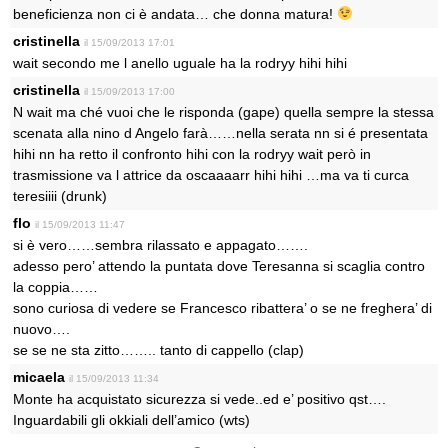
beneficienza non ci è andata… che donna matura!
cristinella
il 15/09/2013 17:01
wait secondo me l anello uguale ha la rodryy hihi hihi
cristinella
il 15/09/2013 17:00
N wait ma ché vuoi che le risponda (gape) quella sempre la stessa
scenata alla nino d Angelo farà……nella serata nn si é presentata
hihi nn ha retto il confronto hihi con la rodryy wait però in
trasmissione va l attrice da oscaaaarr hihi hihi …ma va ti curca
teresiiii (drunk)
flo
il 15/09/2013 11:47
si è vero……sembra rilassato e appagato…….
adesso pero’ attendo la puntata dove Teresanna si scaglia contro
la coppia……
sono curiosa di vedere se Francesco ribattera’ o se ne freghera’ di
nuovo….
se se ne sta zitto…….. tanto di cappello (clap)
micaela
il 15/09/2013 11:34
Monte ha acquistato sicurezza si vede..ed e’ positivo qst….
Inguardabili gli okkiali dell’amico (wts)