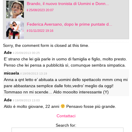
Brando, il nuovo tronista di Uomini e Donn...
il 25/08/2023 20:07
Federica Aversano, dopo le prime puntate d...
il 01/11/2022 19:16
Sorry, the comment form is closed at this time.
Ade
il 20/09/2013 00:25
E’ strano che lei già parle in uomo di famiglia e figlio, molto presto.
Penso che lei pensa a pubblicità sì, comunque sembra simpatica.
micaela
il 19/09/2013 13:19
Anna a qnt letto e’ abituata a uomini dello spettacolo mmm cmq mi
pare abbastanza semplice dalle foto,vedro’ meglio da oggi!
Tommaso nn mi scende… Aldo mooolto interessante (Y)
Ade
il 19/09/2013 13:03
Aldo è molto giovane, 22 anni
Pensavo fosse più grande.
Contattaci
Search for: