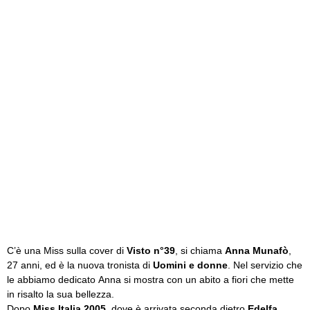
C’è una Miss sulla cover di
Visto
n°39
, si chiama
Anna Munafò
,
27 anni, ed è la nuova tronista di
Uomini e donne
. Nel servizio che
le abbiamo dedicato Anna si mostra con un abito a fiori che mette
in risalto la sua bellezza.
Dopo
Miss Italia 2005
, dove è arrivata seconda dietro
Edelfa