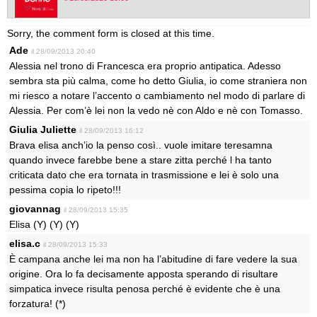
Sorry, the comment form is closed at this time.
Ade
il 28/09/2013 20:40
Alessia nel trono di Francesca era proprio antipatica. Adesso
sembra sta più calma, come ho detto Giulia, io come straniera non
mi riesco a notare l’accento o cambiamento nel modo di parlare di
Alessia. Per com’è lei non la vedo nè con Aldo e nè con Tomasso.
Giulia Juliette
il 28/09/2013 16:12
Brava elisa anch’io la penso così.. vuole imitare teresamna
quando invece farebbe bene a stare zitta perché l ha tanto
criticata dato che era tornata in trasmissione e lei è solo una
pessima copia lo ripeto!!!
giovannag
il 28/09/2013 15:35
Elisa (Y) (Y) (Y)
elisa.c
il 28/09/2013 15:33
È campana anche lei ma non ha l’abitudine di fare vedere la sua
origine. Ora lo fa decisamente apposta sperando di risultare
simpatica invece risulta penosa perché è evidente che è una
forzatura! (*)