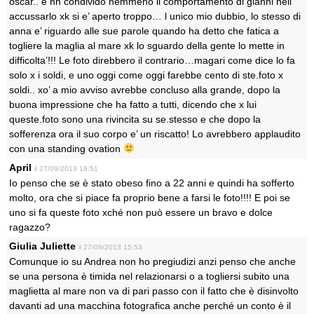
oscar.. e nn condivido nemmeno il comportamento di gianni nell
accussarlo xk si e’ aperto troppo… l unico mio dubbio, lo stesso di
anna e’ riguardo alle sue parole quando ha detto che fatica a
togliere la maglia al mare xk lo sguardo della gente lo mette in
difficolta’!!! Le foto direbbero il contrario…magari come dice lo fa
solo x i soldi, e uno oggi come oggi farebbe cento di ste.foto x
soldi.. xo’ a mio avviso avrebbe concluso alla grande, dopo la
buona impressione che ha fatto a tutti, dicendo che x lui
queste.foto sono una rivincita su se.stesso e che dopo la
sofferenza ora il suo corpo e’ un riscatto! Lo avrebbero applaudito
con una standing ovation
April
il 27/09/2013 18:51
Io penso che se è stato obeso fino a 22 anni e quindi ha sofferto
molto, ora che si piace fa proprio bene a farsi le foto!!!! E poi se
uno si fa queste foto xché non può essere un bravo e dolce
ragazzo?
Giulia Juliette
il 27/09/2013 15:53
Comunque io su Andrea non ho pregiudizi anzi penso che anche
se una persona è timida nel relazionarsi o a togliersi subito una
maglietta al mare non va di pari passo con il fatto che è disinvolto
davanti ad una macchina fotografica anche perché un conto è il