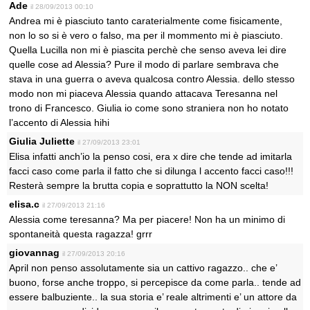
Ade
il 28/09/2013 00:10
Andrea mi è piasciuto tanto caraterialmente come fisicamente,
non lo so si è vero o falso, ma per il mommento mi è piasciuto.
Quella Lucilla non mi è piascita perchè che senso aveva lei dire
quelle cose ad Alessia? Pure il modo di parlare sembrava che
stava in una guerra o aveva qualcosa contro Alessia. dello stesso
modo non mi piaceva Alessia quando attacava Teresanna nel
trono di Francesco. Giulia io come sono straniera non ho notato
l’accento di Alessia hihi
Giulia Juliette
il 27/09/2013 23:01
Elisa infatti anch’io la penso cosi, era x dire che tende ad imitarla
facci caso come parla il fatto che si dilunga l accento facci caso!!!
Resterà sempre la brutta copia e soprattutto la NON scelta!
elisa.c
il 27/09/2013 21:16
Alessia come teresanna? Ma per piacere! Non ha un minimo di
spontaneità questa ragazza! grrr
giovannag
il 27/09/2013 20:16
April non penso assolutamente sia un cattivo ragazzo.. che e’
buono, forse anche troppo, si percepisce da come parla.. tende ad
essere balbuziente.. la sua storia e’ reale altrimenti e’ un attore da