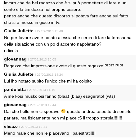
lavoro che da bel ragazzo che è si può permettere di fare e un
conto è la timidezza nel proprio essere.
penso anche che questo discorso si poteva fare anche sul fatto
che si è messo in gioco in tv.
Giulia Juliette
il 27/09/2013 15:40
No per favore avete notato alessia che cerca di fare la teresanna
della situazione con un po d accento napoletano?
ridicola
giovannag
il 27/09/2013 15:05
Ragazze che impressione avete di questo ragazzo!?!?!?!?!?!
Giulia Juliette
il 27/09/2013 14:24
Lui lho notato subito l’unico che mi ha colpito
parduletta
il 27/09/2013 14:19
A me kosì muskolosi fanno (blaa) (blaa) esagerato! (wts)
giovannag
il 27/09/2013 12:44
Dai che bello non ci speravo
questo andrea aspetto di sentirlo
parlare, ma fisicamente non mi piace :S il troppo storpia!!!!!!!
elisa.c
il 27/09/2013 12:21
Meno male che non le piacevano i palestrati!!!!