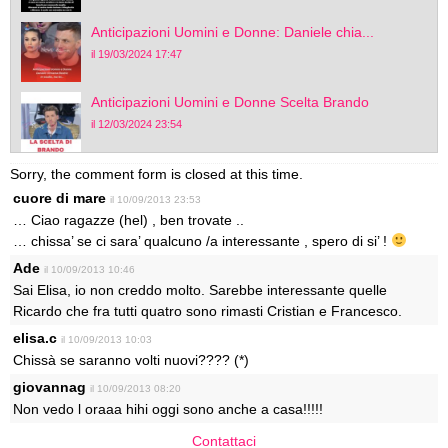
Anticipazioni Uomini e Donne: Daniele chia...
il 19/03/2024 17:47
Anticipazioni Uomini e Donne Scelta Brando
il 12/03/2024 23:54
Sorry, the comment form is closed at this time.
cuore di mare
il 10/09/2013 23:53
… Ciao ragazze (hel) , ben trovate ..
… chissa’ se ci sara’ qualcuno /a interessante , spero di si’ !
Ade
il 10/09/2013 10:46
Sai Elisa, io non creddo molto. Sarebbe interessante quelle
Ricardo che fra tutti quatro sono rimasti Cristian e Francesco.
elisa.c
il 10/09/2013 10:03
Chissà se saranno volti nuovi???? (*)
giovannag
il 10/09/2013 08:20
Non vedo l oraaa hihi oggi sono anche a casa!!!!!
Contattaci