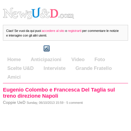
Ciao! Se vuoi da qui puoi
accedere al sito
o
registrarti
per commentare le notizie
e interagire con gli altri utenti.
Home
Anticipazioni
Video
Foto
Scelte U&D
Interviste
Grande Fratello
Amici
Eugenio Colombo e Francesca Del Taglia sul
treno direzione Napoli
Coppie UeD
Sunday, 06/10/2013 15:59 - 5 commenti