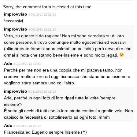
Sorry, the comment form is closed at this time.
improvviso
il 08/10/2013 21:24
*eccessivi
improvviso
il 08/10/2013 21:24
Vero, su questo ti do ragione! Non mi sono ricreduta su di loro
come persone, li trovo comunque molto egocentrici ed ecessivi
(ultimamente forse si sono calmati un po’ hihi ) però devo dire che
ormai si nota che stanno bene insieme e sono molto legati.
Ade
il 08/10/2013 19:52
Perchè per me non era una coppia che mi piaceva tanto, non
credevo molto a loro ed oggi riconosco che stano bene insieme e
vogliono stare sempre uno col l’altro.
improvviso
il 08/10/2013 13:52
Ade, perchè in ogni foto di loro ripeti tutte le volte ‘sempre
insieme’?
È sotto gli occhi di tutti che la loro storia continui a gonfie vele. Non
capisco la necessità di sottolinearlo ad ogni foto. mmm
Ade
il 06/10/2013 21:25
Francesca ed Eugenio sempre insieme (Y)