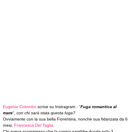
Eugenio Colombo
scrive su Instragram : “
Fuga romantica al
mare
“,
con chi sarà stata questa fuga?
Ovviamente con la sua bella Fiorentina, nonchè sua fidanzata da 6
mesi,
Francesca Del Taglia
.
Chi aveva scommesso che la coppia sarebbe durata solo 3