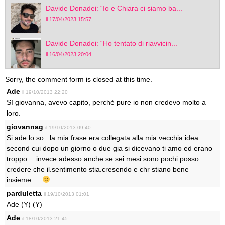
Davide Donadei: “Io e Chiara ci siamo ba...
il 17/04/2023 15:57
Davide Donadei: “Ho tentato di riavvicin...
il 16/04/2023 20:04
Sorry, the comment form is closed at this time.
Ade
il 19/10/2013 22:20
Sì giovanna, avevo capito, perchè pure io non credevo molto a
loro.
giovannag
il 19/10/2013 09:40
Si ade lo so.. la mia frase era collegata alla mia vecchia idea
second cui dopo un giorno o due gia si dicevano ti amo ed erano
troppo… invece adesso anche se sei mesi sono pochi posso
credere che il.sentimento stia.cresendo e chr stiano bene
insieme….
parduletta
il 19/10/2013 01:01
Ade (Y) (Y)
Ade
il 18/10/2013 21:45