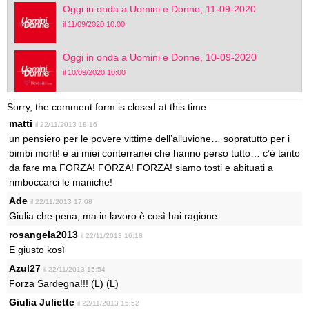
Oggi in onda a Uomini e Donne, 11-09-2020
il 11/09/2020 10:00
Oggi in onda a Uomini e Donne, 10-09-2020
il 10/09/2020 10:00
Sorry, the comment form is closed at this time.
matti
il 22/11/2013 18:16
un pensiero per le povere vittime dell’alluvione… sopratutto per i
bimbi morti! e ai miei conterranei che hanno perso tutto… c’é tanto
da fare ma FORZA! FORZA! FORZA! siamo tosti e abituati a
rimboccarci le maniche!
Ade
il 22/11/2013 17:08
Giulia che pena, ma in lavoro è così hai ragione.
rosangela2013
il 22/11/2013 16:18
E giusto kosì
Azul27
il 22/11/2013 15:54
Forza Sardegna!!! (L) (L)
Giulia Juliette
il 22/11/2013 15:52