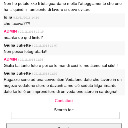
Non ho potuto xke li tutti guardano molto l’atteggiamento che uno
ha… quindi in ambiente di lavoro si deve evitare
loira
il 22/11/2013 14:16
che faceva?!?!
ADMIN
il 22/11/2013 12:19
neanke dp qnd finite?
Giulia Juliette
il 22/11/2013 12:07
Non posso fotografarla!!!
ADMIN
il 22/11/2013 11:53
Giulia fai tante foto e poi ce le mandi così le mettiamo sul sito!!!
Giulia Juliette
il 22/11/2013 11:06
Ragazze sono ad una convention Vodafone dato che lavoro in un
negozo vodafone store e davanti a me c’è seduta Elga Enardu
dato ke lei é un imprenditore di un vodafone store in sardegna!!
Contattaci
Search for: