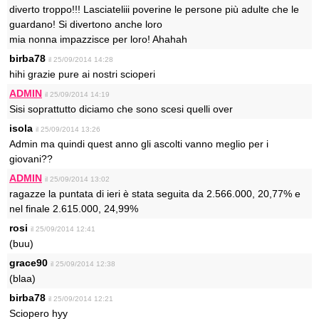
diverto troppo!!! Lasciateliii poverine le persone più adulte che le
guardano! Si divertono anche loro
mia nonna impazzisce per loro! Ahahah
birba78
il 25/09/2014 14:28
hihi grazie pure ai nostri scioperi
ADMIN
il 25/09/2014 14:19
Sisi soprattutto diciamo che sono scesi quelli over
isola
il 25/09/2014 13:26
Admin ma quindi quest anno gli ascolti vanno meglio per i
giovani??
ADMIN
il 25/09/2014 13:02
ragazze la puntata di ieri è stata seguita da 2.566.000, 20,77% e
nel finale 2.615.000, 24,99%
rosi
il 25/09/2014 12:41
(buu)
grace90
il 25/09/2014 12:38
(blaa)
birba78
il 25/09/2014 12:21
Sciopero hyy