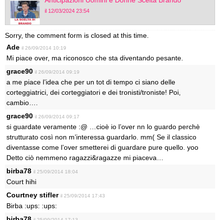
il 12/03/2024 23:54
Sorry, the comment form is closed at this time.
Ade
il 26/09/2014 10:19
Mi piace over, ma riconosco che sta diventando pesante.
grace90
il 26/09/2014 09:19
a me piace l’idea che per un tot di tempo ci siano delle
corteggiatrici, dei corteggiatori e dei tronisti/troniste! Poi,
cambio….
grace90
il 26/09/2014 09:17
si guardate veramente :@ …cioè io l’over nn lo guardo perchè
strutturato così non m’interessa guardarlo. mm( Se il classico
diventasse come l’over smetterei di guardare pure quello. yoo
Detto ciò nemmeno ragazzi&ragazze mi piaceva…
birba78
il 25/09/2014 18:04
Court hihi
Courtney stifler
il 25/09/2014 17:43
Birba :ups: :ups:
birba78
il 25/09/2014 17:13