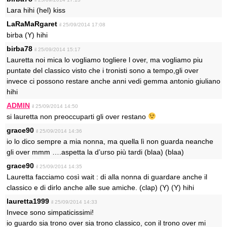
Lara hihi (hel) kiss
LaRaMaRgaret
il 25/09/2014 17:08
birba (Y) hihi
birba78
il 25/09/2014 15:17
Lauretta noi mica lo vogliamo togliere l over, ma vogliamo piu
puntate del classico visto che i tronisti sono a tempo,gli over
invece ci possono restare anche anni vedi gemma antonio giuliano
hihi
ADMIN
il 25/09/2014 14:50
si lauretta non preoccuparti gli over restano
grace90
il 25/09/2014 14:36
io lo dico sempre a mia nonna, ma quella lì non guarda neanche
gli over mmm ….aspetta la d’urso più tardi (blaa) (blaa)
grace90
il 25/09/2014 14:35
Lauretta facciamo così wait : di alla nonna di guardare anche il
classico e di dirlo anche alle sue amiche. (clap) (Y) (Y) hihi
lauretta1999
il 25/09/2014 14:33
Invece sono simpaticissimi!
io guardo sia trono over sia trono classico, con il trono over mi