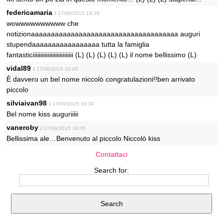
federicamaria
il 17/06/2015 19:28
wowwwwwwwwww che
notizionaaaaaaaaaaaaaaaaaaaaaaaaaaaaaaaaaaaaa auguri
stupendaaaaaaaaaaaaaaaaa tutta la famiglia
fantasticiiiiiiiiiiiiiiiiiiiiiiiiiii (L) (L) (L) (L) (L) il nome bellissimo (L)
vidal89
il 17/06/2015 19:05
È davvero un bel nome niccolò congratulazioni!!ben arrivato
piccolo
silviaivan98
il 17/06/2015 18:34
Bel nome kiss auguriiiii
vaneroby
il 17/06/2015 18:05
Bellissima ale…Benvenuto al piccolo Niccolò kiss
Contattaci
Search for: