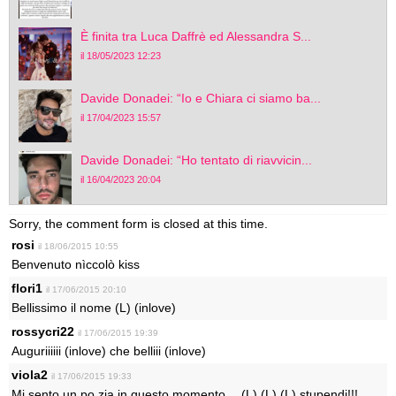
È finita tra Luca Daffrè ed Alessandra S...
il 18/05/2023 12:23
Davide Donadei: “Io e Chiara ci siamo ba...
il 17/04/2023 15:57
Davide Donadei: “Ho tentato di riavvicin...
il 16/04/2023 20:04
Sorry, the comment form is closed at this time.
rosi
il 18/06/2015 10:55
Benvenuto nìccolò kiss
flori1
il 17/06/2015 20:10
Bellissimo il nome (L) (inlove)
rossycri22
il 17/06/2015 19:39
Auguriiiiii (inlove) che belliii (inlove)
viola2
il 17/06/2015 19:33
Mi sento un po zia in questo momento… (L) (L) (L) stupendi!!!