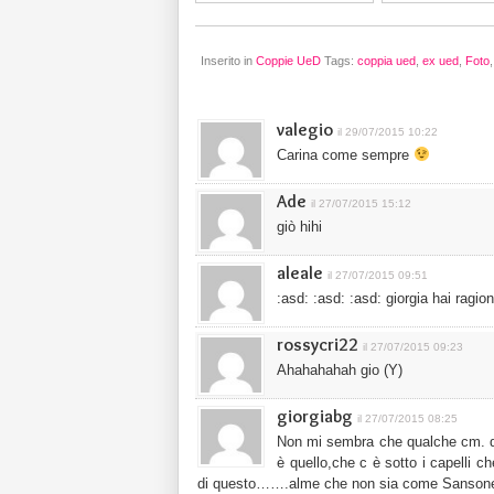
Inserito in
Coppie UeD
Tags:
coppia ued
,
ex ued
,
Foto
valegio
il 29/07/2015 10:22
Carina come sempre
Ade
il 27/07/2015 15:12
giò hihi
aleale
il 27/07/2015 09:51
:asd: :asd: :asd: giorgia hai ragion
rossycri22
il 27/07/2015 09:23
Ahahahahah gio (Y)
giorgiabg
il 27/07/2015 08:25
Non mi sembra che qualche cm. di 
è quello,che c è sotto i capelli
di questo…….alme che non sia come Sansone…