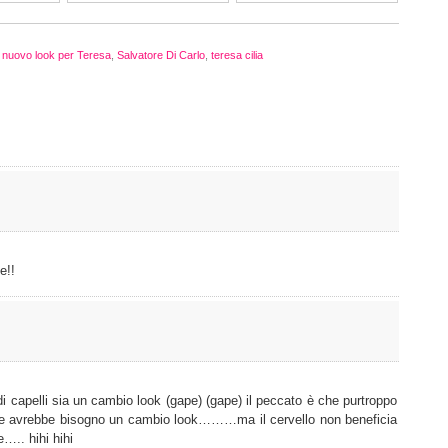
,
nuovo look per Teresa
,
Salvatore Di Carlo
,
teresa cilia
e!!
capelli sia un cambio look (gape) (gape) il peccato è che purtroppo
 che avrebbe bisogno un cambio look………ma il cervello non beneficia
.. hihi hihi