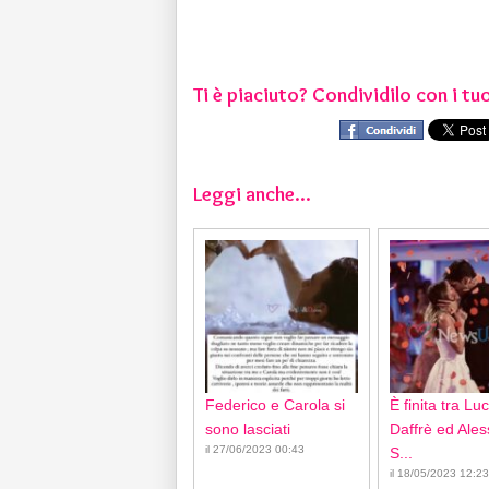
Ti è piaciuto? Condividilo con i tuo
Leggi anche...
Federico e Carola si
È finita tra Lu
sono lasciati
Daffrè ed Ale
il 27/06/2023 00:43
S...
il 18/05/2023 12:23