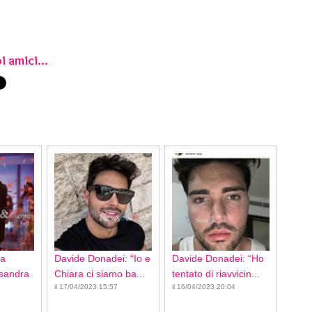
i amici...
ca
Davide Donadei: “Io e
Davide Donadei: “Ho
ssandra
Chiara ci siamo ba...
tentato di riavvicin...
il 17/04/2023 15:57
il 16/04/2023 20:04