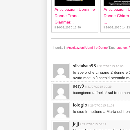
Anticipazioni Uomini e
Anticipazioni 
Donne Trono
Donne Chiara
Gianmar...
...
il 30/01/2025 12:40
il 29/01/2025 14:23
Inserito in
Anticipazioni Uomini e Donne
Tags:
autrice
,
silviaivan98
il 31/07/2015 10:05
Io spero che ci siano 2 donne e 
avuto molti più ascolti secondo 
sery9
il 31/07/2015 09:25
buongiorno raffaella! sul trono non
iolegio
il 29/07/2015 11:08
Io dico k mettono a Marta sul tron
jejj
il 29/07/2015 00:17