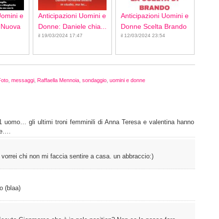
Uomini e
Anticipazioni Uomini e
Anticipazioni Uomini e
 Nuova
Donne: Daniele chia...
Donne Scelta Brando
il 19/03/2024 17:47
il 12/03/2024 23:54
Foto
,
messaggi
,
Raffaella Mennoia
,
sondaggio
,
uomini e donne
1 uomo… gli ultimi troni femminili di Anna Teresa e valentina hanno
me….
 vorrei chi non mi faccia sentire a casa. un abbraccio:)
o (blaa)