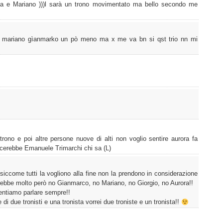
luca e Mariano )))l sarà un trono movimentato ma bello secondo me
ke mariano gìanmarko un pò meno ma x me va bn si qst trio nn mi
trono e poi altre persone nuove di alti non voglio sentire aurora fa
cerebbe Emanuele Trimarchi chi sa (L)
siccome tutti la vogliono alla fine non la prendono in considerazione
rebbe molto però no Gianmarco, no Mariano, no Giorgio, no Aurora!!
entiamo parlare sempre!!
di due tronisti e una tronista vorrei due troniste e un tronista!!