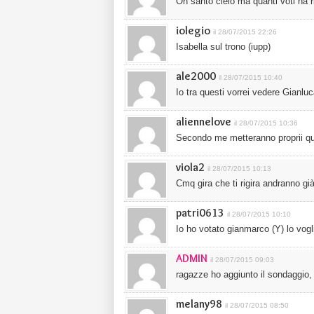
Oh santo cielo ma quanti voti ha 
iolegio
il 28/07/2015 22:26
Isabella sul trono (iupp)
ale2000
il 28/07/2015 10:40
Io tra questi vorrei vedere Gianl
aliennelove
il 28/07/2015 10:36
Secondo me metteranno proprii qu
viola2
il 28/07/2015 10:13
Cmq gira che ti rigira andranno gi
patri0613
il 28/07/2015 10:10
Io ho votato gianmarco (Y) lo vogl
ADMIN
il 28/07/2015 09:03
ragazze ho aggiunto il sondaggio,
melany98
il 28/07/2015 08:50