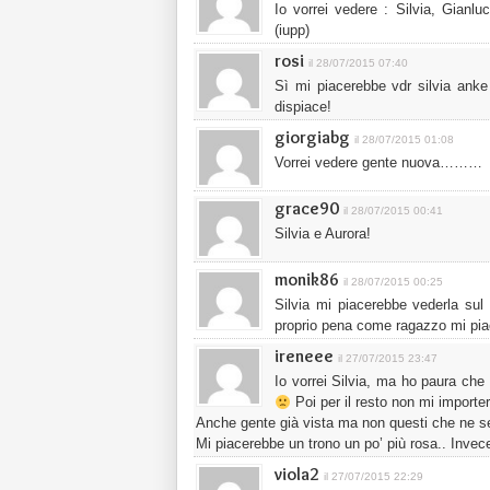
Io vorrei vedere : Silvia, Gian
(iupp)
rosi
il 28/07/2015 07:40
Sì mi piacerebbe vdr silvia an
dispiace!
giorgiabg
il 28/07/2015 01:08
Vorrei vedere gente nuova………
grace90
il 28/07/2015 00:41
Silvia e Aurora!
monik86
il 28/07/2015 00:25
Silvia mi piacerebbe vederla sul 
proprio pena come ragazzo mi pia
ireneee
il 27/07/2015 23:47
Io vorrei Silvia, ma ho paura che 
Poi per il resto non mi importe
Anche gente già vista ma non questi che ne s
Mi piacerebbe un trono un po’ più rosa.. Invece 
viola2
il 27/07/2015 22:29