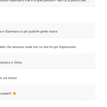
riceuto Gianmarco che è in pole position? Non ce la posso fare….
uca e Gianmarco e poi qualche gente nuova
ello che nessuno vuole non so xke ho qst impressione
ànmarco e Silvia
io sul tronoo
 votate!!!